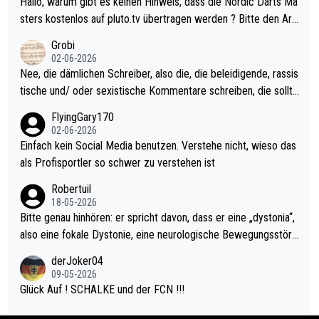
Hallo, warum gibt es keinen Hinweis, dass die Nordic Darts Ma
sters erstmal nichts. Ich denke sie wollen damit für nächstes J
sters kostenlos auf pluto.tv übertragen werden ? Bitte den Arti
ahr vorsorgen, denn da ist er alt genug für die PDC und wird w
kel aktualisieren, danke!
Grobi
ohl wenig WDF Turniere spielen. Dies war bei Archie Self letzt
02-06-2026
es Jahr der Fall. Er musste als amtierender Weltmeister durch
Nee, die dämlichen Schreiber, also die, die beleidigende, rassis
den Qualifier und ich glaube kaum, dass Mitchel sich das (in Ve
tische und/ oder sexistische Kommentare schreiben, die sollte
gas) antun würde, wenn er doch eigentlich die PDC-WM als Zi
n das einfach mal bleiben lassen. Sollten besser mal ihr eigene
FlyingGary170
el hat.
s Leben in den Griff kriegen. Nur eins wundert mich: Luke Little
02-06-2026
r war doch neulich erst derjenige, der über Social Media GvV p
Einfach kein Social Media benutzen. Verstehe nicht, wieso das
rovoziert hat. Und Littlers Mutter schießt öfters mal gegen Ric
als Profisportler so schwer zu verstehen ist
ardo Pietreczko auf Social Media. Hmmmm. Finde den Fehler!
Robertuil
18-05-2026
Bitte genau hinhören: er spricht davon, dass er eine „dystonia“,
also eine fokale Dystonie, eine neurologische Bewegungsstöru
ng, bei der unkontrolliert Bewegungen und Krämpfe erzeugt w
derJoker04
erden, im Arm hat. Und, dass Medikamente ihm helfen! Ich glau
09-05-2026
be immer noch, dass sehr viele der Dartits-Fälle fälschlich psy
Glück Auf ! SCHALKE und der FCN !!!
chologisiert werden und eigentlich fokale Dystonien sind. Und