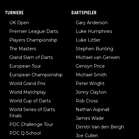
diese könnten teils wirksam behandelt werden! Dafür müsste
man nur zum Neurologen und nicht zum Mentaltrainer gehen…
TURNIERE
DARTSPIELER
UK Open
Gary Anderson
Premier League Darts
Luke Humphries
Players Championship
Luke Littler
The Masters
Stephen Bunting
Grand Slam of Darts
Michael van Gerwen
European Tour
Gerwyn Price
European Championship
Michael Smith
World Grand Prix
Peter Wright
World Matchplay
Jonny Clayton
World Cup of Darts
Rob Cross
World Series of Darts
Nathan Aspinall
Finals
James Wade
PDC Challenge Tour
Dimitri Van den Bergh
PDC Q-School
Joe Cullen