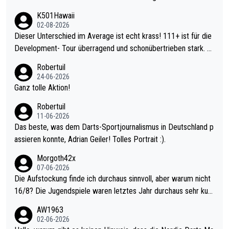
K501Hawaii
02-08-2026
Dieser Unterschied im Average ist echt krass! 111+ ist für die
Development- Tour überragend und schonübertrieben stark. U
nter 60 im Ave dagegen eigentlich schon zu schwach - gerade
Robertuil
mal 40+ erst recht. Da gewinnst keinen Blumentopf - ist ja noc
24-06-2026
h krasser wie ein Pokalspiel eines Kreisligisten vs einem Bund
Ganz tolle Aktion!
esligisten.
Robertuil
11-06-2026
Das beste, was dem Darts-Sportjournalismus in Deutschland p
assieren konnte, Adrian Geiler! Tolles Portrait :).
Morgoth42x
07-06-2026
Die Aufstockung finde ich durchaus sinnvoll, aber warum nicht
16/8? Die Jugendspiele waren letztes Jahr durchaus sehr kurz
weilig und besser anzuschauen, als manch Erwachsenenspiel.
AW1963
Allerdings ist Mitchell Lawrie als Nummer 1 der Welt eh qualifi
02-06-2026
ziert. Somit ändert die automatische Qualifikation des Weltmei