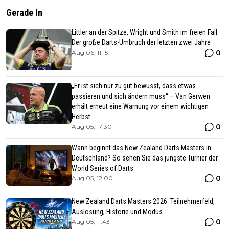
Gerade In
Littler an der Spitze, Wright und Smith im freien Fall:
Der große Darts-Umbruch der letzten zwei Jahre
0
Aug 06, 11:15
„Er ist sich nur zu gut bewusst, dass etwas
passieren und sich ändern muss“ – Van Gerwen
erhält erneut eine Warnung vor einem wichtigen
Herbst
0
Aug 05, 17:30
Wann beginnt das New Zealand Darts Masters in
Deutschland? So sehen Sie das jüngste Turnier der
World Series of Darts
0
Aug 05, 12:00
New Zealand Darts Masters 2026: Teilnehmerfeld,
Auslosung, Historie und Modus
0
Aug 05, 11:43