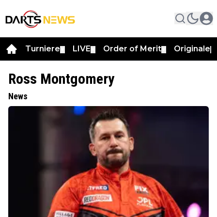
Turniere
LIVE
Order of Merit
Originale
▼
▼
▼
▼
Ross Montgomery
News