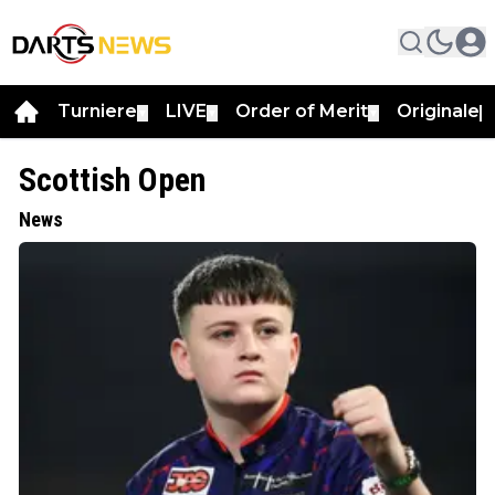
Turniere
LIVE
Order of Merit
Originale
▼
▼
▼
▼
Scottish Open
News