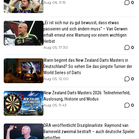
0
Aug 06, 11:15
„Er ist sich nur zu gut bewusst, dass etwas
passieren und sich ändern muss“ – Van Gerwen
erhält erneut eine Warnung vor einem wichtigen
Herbst
0
Aug 05, 17:30
Wann beginnt das New Zealand Darts Masters in
Deutschland? So sehen Sie das jüngste Turnier der
World Series of Darts
0
Aug 05, 12:00
New Zealand Darts Masters 2026: Teilnehmerfeld,
Auslosung, Historie und Modus
0
Aug 05, 11:43
DRA veröffentlicht Disziplinarliste: Raymond van
Barneveld zweimal bestraft – auch deutsche Spieler
betroffen