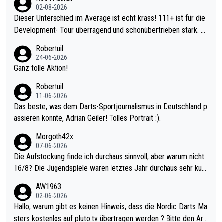
02-08-2026
Dieser Unterschied im Average ist echt krass! 111+ ist für die
Development- Tour überragend und schonübertrieben stark. U
nter 60 im Ave dagegen eigentlich schon zu schwach - gerade
Robertuil
mal 40+ erst recht. Da gewinnst keinen Blumentopf - ist ja noc
24-06-2026
h krasser wie ein Pokalspiel eines Kreisligisten vs einem Bund
Ganz tolle Aktion!
esligisten.
Robertuil
11-06-2026
Das beste, was dem Darts-Sportjournalismus in Deutschland p
assieren konnte, Adrian Geiler! Tolles Portrait :).
Morgoth42x
07-06-2026
Die Aufstockung finde ich durchaus sinnvoll, aber warum nicht
16/8? Die Jugendspiele waren letztes Jahr durchaus sehr kurz
weilig und besser anzuschauen, als manch Erwachsenenspiel.
AW1963
Allerdings ist Mitchell Lawrie als Nummer 1 der Welt eh qualifi
02-06-2026
ziert. Somit ändert die automatische Qualifikation des Weltmei
Hallo, warum gibt es keinen Hinweis, dass die Nordic Darts Ma
sters erstmal nichts. Ich denke sie wollen damit für nächstes J
sters kostenlos auf pluto.tv übertragen werden ? Bitte den Arti