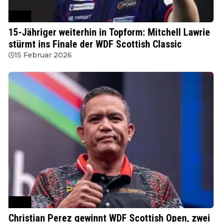
WDF
15-Jähriger weiterhin in Topform: Mitchell Lawrie
stürmt ins Finale der WDF Scottish Classic
15 Februar 2026
WDF
Christian Perez gewinnt WDF Scottish Open, zwei