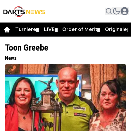
Turniere
LIVE
Order of Merit
Originale
▼
▼
▼
▼
Toon Greebe
News