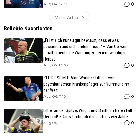
0
Aug 04, 17:30
Mehr Artikel
Beliebte Nachrichten
„Er ist sich nur zu gut bewusst, dass etwas
passieren und sich ändern muss“ – Van Gerwen
erhält erneut eine Warnung vor einem wichtigen
Herbst
0
Aug 05, 17:30
ZEITREISE MIT: Alan Warriner-Little – vom
psychiatrischen Krankenpfleger zur Nummer eins
der Welt
0
Aug 06, 11:18
Littler an der Spitze, Wright und Smith im freien Fall:
Der große Darts-Umbruch der letzten zwei Jahre
0
Aug 06, 11:15