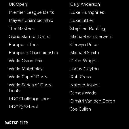
UK Open
Gary Anderson
ftigt sich ausführlich, sachlich und absolut nachvollziehbar mit
Premier League Darts
Luke Humphries
dem Thema.
Players Championship
Luke Littler
The Masters
Stephen Bunting
Grand Slam of Darts
Michael van Gerwen
European Tour
Gerwyn Price
European Championship
Michael Smith
World Grand Prix
Peter Wright
World Matchplay
Jonny Clayton
World Cup of Darts
Rob Cross
World Series of Darts
Nathan Aspinall
Finals
James Wade
PDC Challenge Tour
Dimitri Van den Bergh
PDC Q-School
Joe Cullen
DARTSPIELER