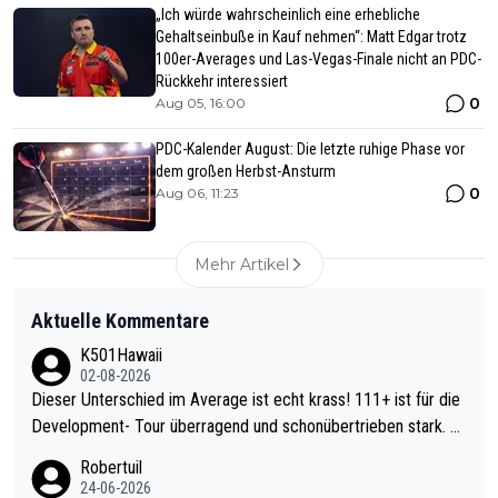
„Ich würde wahrscheinlich eine erhebliche
Gehaltseinbuße in Kauf nehmen“: Matt Edgar trotz
100er-Averages und Las-Vegas-Finale nicht an PDC-
Rückkehr interessiert
0
Aug 05, 16:00
PDC-Kalender August: Die letzte ruhige Phase vor
dem großen Herbst-Ansturm
0
Aug 06, 11:23
Mehr Artikel
Aktuelle Kommentare
K501Hawaii
02-08-2026
Dieser Unterschied im Average ist echt krass! 111+ ist für die
Development- Tour überragend und schonübertrieben stark. U
nter 60 im Ave dagegen eigentlich schon zu schwach - gerade
Robertuil
mal 40+ erst recht. Da gewinnst keinen Blumentopf - ist ja noc
24-06-2026