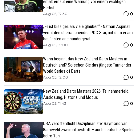
erhält erneut eine Warnung vor einem wichtigen
Herbst
0
Aug 05, 17:30
„Er ist bissiger, als viele glauben“ - Nathan Aspinall
verrät den überraschenden PDC-Star, mit dem er am
häufigsten aneinandergerät
0
Aug 05, 15:00
Wann beginnt das New Zealand Darts Masters in
Deutschland? So sehen Sie das jüngste Turnier der
World Series of Darts
0
Aug 05, 12:00
New Zealand Darts Masters 2026: Teilnehmerfeld,
Auslosung, Historie und Modus
0
Aug 05, 11:43
DRA veröffentlicht Disziplinarliste: Raymond van
Barneveld zweimal bestraft – auch deutsche Spieler
betroffen