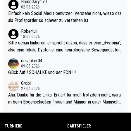
FlyingGary170
el hat.
s Leben in den Griff kriegen. Nur eins wundert mich: Luke Little
02-06-2026
r war doch neulich erst derjenige, der über Social Media GvV p
Einfach kein Social Media benutzen. Verstehe nicht, wieso das
rovoziert hat. Und Littlers Mutter schießt öfters mal gegen Ric
als Profisportler so schwer zu verstehen ist
ardo Pietreczko auf Social Media. Hmmmm. Finde den Fehler!
Robertuil
18-05-2026
Bitte genau hinhören: er spricht davon, dass er eine „dystonia“,
also eine fokale Dystonie, eine neurologische Bewegungsstöru
ng, bei der unkontrolliert Bewegungen und Krämpfe erzeugt w
derJoker04
erden, im Arm hat. Und, dass Medikamente ihm helfen! Ich glau
09-05-2026
be immer noch, dass sehr viele der Dartits-Fälle fälschlich psy
Glück Auf ! SCHALKE und der FCN !!!
chologisiert werden und eigentlich fokale Dystonien sind. Und
Grobi
diese könnten teils wirksam behandelt werden! Dafür müsste
27-04-2026
man nur zum Neurologen und nicht zum Mentaltrainer gehen…
Aha. Danke für die Links. Erklärt für mich trotzdem nicht, waru
m beim Bogenschießen Frauen und Männer in einer Mannschaf
t spielen. Und beim Dressurreiten sind ebenfalls Frauen und Mä
nner in einer Mannschaft und das, obwohl hier auch eine Körpe
rlichkeit vorausgesetzt ist. Gilt sogar bei den olympischen Spie
TURNIERE
DARTSPIELER
len! Der Podcast "Tops Tops Tops" (Folgen 70 und 72) beschä