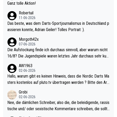
h krasser wie ein Pokalspiel eines Kreisligisten vs einem Bund
Ganz tolle Aktion!
esligisten.
Robertuil
11-06-2026
Das beste, was dem Darts-Sportjournalismus in Deutschland p
assieren konnte, Adrian Geiler! Tolles Portrait :).
Morgoth42x
07-06-2026
Die Aufstockung finde ich durchaus sinnvoll, aber warum nicht
16/8? Die Jugendspiele waren letztes Jahr durchaus sehr kurz
weilig und besser anzuschauen, als manch Erwachsenenspiel.
AW1963
Allerdings ist Mitchell Lawrie als Nummer 1 der Welt eh qualifi
02-06-2026
ziert. Somit ändert die automatische Qualifikation des Weltmei
Hallo, warum gibt es keinen Hinweis, dass die Nordic Darts Ma
sters erstmal nichts. Ich denke sie wollen damit für nächstes J
sters kostenlos auf pluto.tv übertragen werden ? Bitte den Arti
ahr vorsorgen, denn da ist er alt genug für die PDC und wird w
kel aktualisieren, danke!
Grobi
ohl wenig WDF Turniere spielen. Dies war bei Archie Self letzt
02-06-2026
es Jahr der Fall. Er musste als amtierender Weltmeister durch
Nee, die dämlichen Schreiber, also die, die beleidigende, rassis
den Qualifier und ich glaube kaum, dass Mitchel sich das (in Ve
tische und/ oder sexistische Kommentare schreiben, die sollte
gas) antun würde, wenn er doch eigentlich die PDC-WM als Zi
n das einfach mal bleiben lassen. Sollten besser mal ihr eigene