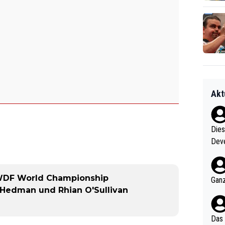
Akt
Diese
Deve
nter 60 im
e mal 40+ er
och krasser wie ein Po
WDF World Championship
Ganz
ndes
 Hedman und Rhian O'Sullivan
e
Das 