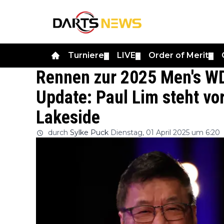
Turniere
LIVE
Order of Merit
▼
▼
▼
Rennen zur 2025 Men's W
Update: Paul Lim steht vo
Lakeside
durch
Sylke Puck
Dienstag, 01 April 2025 um 6:20