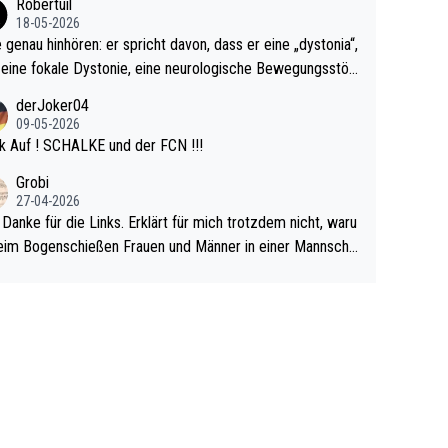
Robertuil
r!
18-05-2026
e genau hinhören: er spricht davon, dass er eine „dystonia“,
 eine fokale Dystonie, eine neurologische Bewegungsstör
 bei der unkontrolliert Bewegungen und Krämpfe erzeugt
derJoker04
en, im Arm hat. Und, dass Medikamente ihm helfen! Ich gl
09-05-2026
 immer noch, dass sehr viele der Dartits-Fälle fälschlich p
k Auf ! SCHALKE und der FCN !!!
ologisiert werden und eigentlich fokale Dystonien sind. Un
Grobi
ese könnten teils wirksam behandelt werden! Dafür müsst
27-04-2026
n nur zum Neurologen und nicht zum Mentaltrainer gehe
 Danke für die Links. Erklärt für mich trotzdem nicht, waru
im Bogenschießen Frauen und Männer in einer Mannscha
pielen. Und beim Dressurreiten sind ebenfalls Frauen und
er in einer Mannschaft und das, obwohl hier auch eine Kö
lichkeit vorausgesetzt ist. Gilt sogar bei den olympischen
n! Der Podcast "Tops Tops Tops" (Folgen 70 und 72) b
äftigt sich ausführlich, sachlich und absolut nachvollziehb
it dem Thema.