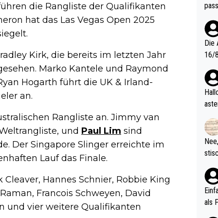
pass
hren die Rangliste der Qualifikanten
meron hat das Las Vegas Open 2025
egelt.
Die 
adley Kirk, die bereits im letzten Jahr
16/8? Die Jugendspiele waren letztes Jah
zwei
orgesehen. Marko Kantele und Raymond
l. Allerdings ist Mitchell Lawrie als Nummer 1 der Welt eh quali
yan Hogarth führt die UK & Irland-
fizi
Hallo, warum gibt es keinen Hinweis, dass di
eler an.
eisters erst
aste
s Ja
rtik
australischen Rangliste an. Jimmy van
d wo
Weltrangliste, und
Paul Lim
sind
etzt
Nee,
. Der Singapore Slinger erreichte im
urch
stis
haften Lauf das Finale.
(in 
ten 
als Z
nes 
k Cleaver, Hannes Schnier, Robbie King
ttle
Einf
 Raman, Francois Schweyen, David
vV p
als 
 und vier weitere Qualifikanten
n Ri