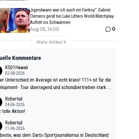
„Irgendwann war ich auch ein Fanboy“: Gabriel
Clemens gerät bei Luke Littlers World-Matchplay-
Auftritt ins Schwärmen
0
Aug 05, 14:00
Mehr Artikel
uelle Kommentare
K501Hawaii
02-08-2026
r Unterschied im Average ist echt krass! 111+ ist für die
lopment- Tour überragend und schonübertrieben stark. U
 Ave dagegen eigentlich schon zu schwach - gerad
Robertuil
st recht. Da gewinnst keinen Blumentopf - ist ja n
24-06-2026
kalspiel eines Kreisligisten vs einem Bu
 tolle Aktion!
ligisten.
Robertuil
11-06-2026
beste, was dem Darts-Sportjournalismus in Deutschland