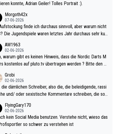
ieren konnte, Adrian Geiler! Tolles Portrait :).
Morgoth42x
07-06-2026
Aufstockung finde ich durchaus sinnvoll, aber warum nicht
r durchaus sehr kur
lig und besser anzuschauen, als manch Erwachsenenspie
AW1963
02-06-2026
ert. Somit ändert die automatische Qualifikation des Weltm
e Nordic Darts M
mal nichts. Ich denke sie wollen damit für nächste
rs kostenlos auf pluto.tv übertragen werden ? Bitte den A
hr vorsorgen, denn da ist er alt genug für die PDC und wir
el aktualisieren, danke!
Grobi
hl wenig WDF Turniere spielen. Dies war bei Archie Self l
02-06-2026
es Jahr der Fall. Er musste als amtierender Weltmeister d
 die dämlichen Schreiber, also die, die beleidigende, rassi
 den Qualifier und ich glaube kaum, dass Mitchel sich das
che und/ oder sexistische Kommentare schreiben, die soll
Vegas) antun würde, wenn er doch eigentlich die PDC-WM
das einfach mal bleiben lassen. Sollten besser mal ihr eige
FlyingGary170
iel hat.
Leben in den Griff kriegen. Nur eins wundert mich: Luke Li
02-06-2026
r war doch neulich erst derjenige, der über Social Media G
ach kein Social Media benutzen. Verstehe nicht, wieso das
rovoziert hat. Und Littlers Mutter schießt öfters mal gege
Profisportler so schwer zu verstehen ist
cardo Pietreczko auf Social Media. Hmmmm. Finde den F