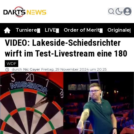
Turniere
LIVE
Order of Merit
Originale
▼
▼
▼
▼
VIDEO: Lakeside-Schiedsrichter
wirft im Test-Livestream eine 180
WDF
durch
Nic Gayer
Freitag, 29 November 2024 um 20:25