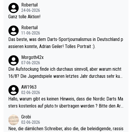
nter 60 im Ave dagegen eigentlich schon zu schwach - gerade
Robertuil
mal 40+ erst recht. Da gewinnst keinen Blumentopf - ist ja noc
24-06-2026
h krasser wie ein Pokalspiel eines Kreisligisten vs einem Bund
Ganz tolle Aktion!
esligisten.
Robertuil
11-06-2026
Das beste, was dem Darts-Sportjournalismus in Deutschland p
assieren konnte, Adrian Geiler! Tolles Portrait :).
Morgoth42x
07-06-2026
Die Aufstockung finde ich durchaus sinnvoll, aber warum nicht
16/8? Die Jugendspiele waren letztes Jahr durchaus sehr kurz
weilig und besser anzuschauen, als manch Erwachsenenspiel.
AW1963
Allerdings ist Mitchell Lawrie als Nummer 1 der Welt eh qualifi
02-06-2026
ziert. Somit ändert die automatische Qualifikation des Weltmei
Hallo, warum gibt es keinen Hinweis, dass die Nordic Darts Ma
sters erstmal nichts. Ich denke sie wollen damit für nächstes J
sters kostenlos auf pluto.tv übertragen werden ? Bitte den Arti
ahr vorsorgen, denn da ist er alt genug für die PDC und wird w
kel aktualisieren, danke!
Grobi
ohl wenig WDF Turniere spielen. Dies war bei Archie Self letzt
02-06-2026
es Jahr der Fall. Er musste als amtierender Weltmeister durch
Nee, die dämlichen Schreiber, also die, die beleidigende, rassis