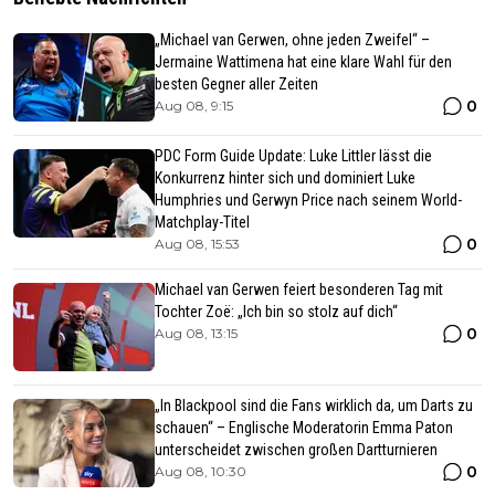
„Michael van Gerwen, ohne jeden Zweifel“ –
Jermaine Wattimena hat eine klare Wahl für den
besten Gegner aller Zeiten
0
Aug 08, 9:15
PDC Form Guide Update: Luke Littler lässt die
Konkurrenz hinter sich und dominiert Luke
Humphries und Gerwyn Price nach seinem World-
Matchplay-Titel
0
Aug 08, 15:53
Michael van Gerwen feiert besonderen Tag mit
Tochter Zoë: „Ich bin so stolz auf dich“
0
Aug 08, 13:15
„In Blackpool sind die Fans wirklich da, um Darts zu
schauen“ – Englische Moderatorin Emma Paton
unterscheidet zwischen großen Dartturnieren
0
Aug 08, 10:30