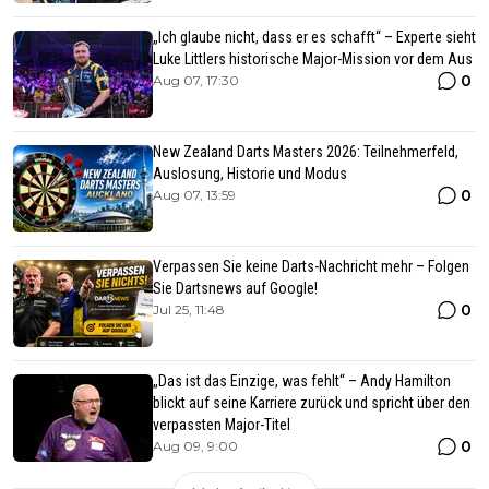
„Ich glaube nicht, dass er es schafft“ – Experte sieht
Luke Littlers historische Major-Mission vor dem Aus
0
Aug 07, 17:30
New Zealand Darts Masters 2026: Teilnehmerfeld,
Auslosung, Historie und Modus
0
Aug 07, 13:59
Verpassen Sie keine Darts-Nachricht mehr – Folgen
Sie Dartsnews auf Google!
0
Jul 25, 11:48
„Das ist das Einzige, was fehlt“ – Andy Hamilton
blickt auf seine Karriere zurück und spricht über den
verpassten Major-Titel
0
Aug 09, 9:00