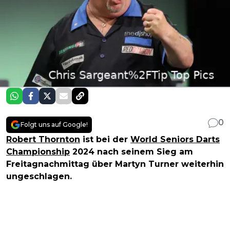
0
Folgt uns auf Google!
Robert Thornton
ist bei der
World Seniors Darts
Championship
2024 nach seinem Sieg am
Freitagnachmittag über Martyn Turner weiterhin
ungeschlagen.