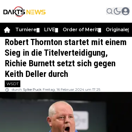
Turniere
LIVE
Order of Merit
Originale
▼
▼
▼
▼
Robert Thornton startet mit einem
Sieg in die Titelverteidigung,
Richie Burnett setzt sich gegen
Keith Deller durch
WSDT
durch
Sylke Puck
Freitag, 16 Februar 2024 um 17:25