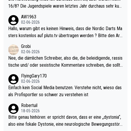
16/8? Die Jugendspiele waren letztes Jahr durchaus sehr kurz
weilig und besser anzuschauen, als manch Erwachsenenspiel.
AW1963
Allerdings ist Mitchell Lawrie als Nummer 1 der Welt eh qualifi
02-06-2026
ziert. Somit ändert die automatische Qualifikation des Weltmei
Hallo, warum gibt es keinen Hinweis, dass die Nordic Darts Ma
sters erstmal nichts. Ich denke sie wollen damit für nächstes J
sters kostenlos auf pluto.tv übertragen werden ? Bitte den Arti
ahr vorsorgen, denn da ist er alt genug für die PDC und wird w
kel aktualisieren, danke!
Grobi
ohl wenig WDF Turniere spielen. Dies war bei Archie Self letzt
02-06-2026
es Jahr der Fall. Er musste als amtierender Weltmeister durch
Nee, die dämlichen Schreiber, also die, die beleidigende, rassis
den Qualifier und ich glaube kaum, dass Mitchel sich das (in Ve
tische und/ oder sexistische Kommentare schreiben, die sollte
gas) antun würde, wenn er doch eigentlich die PDC-WM als Zi
n das einfach mal bleiben lassen. Sollten besser mal ihr eigene
FlyingGary170
el hat.
s Leben in den Griff kriegen. Nur eins wundert mich: Luke Little
02-06-2026
r war doch neulich erst derjenige, der über Social Media GvV p
Einfach kein Social Media benutzen. Verstehe nicht, wieso das
rovoziert hat. Und Littlers Mutter schießt öfters mal gegen Ric
als Profisportler so schwer zu verstehen ist
ardo Pietreczko auf Social Media. Hmmmm. Finde den Fehler!
Robertuil
18-05-2026
Bitte genau hinhören: er spricht davon, dass er eine „dystonia“,
also eine fokale Dystonie, eine neurologische Bewegungsstöru