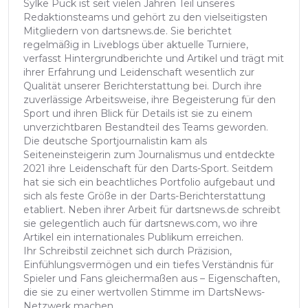
Sylke Puck ist seit vielen Jahren Teil unseres
Redaktionsteams und gehört zu den vielseitigsten
Mitgliedern von dartsnews.de. Sie berichtet
regelmäßig in Liveblogs über aktuelle Turniere,
verfasst Hintergrundberichte und Artikel und trägt mit
ihrer Erfahrung und Leidenschaft wesentlich zur
Qualität unserer Berichterstattung bei. Durch ihre
zuverlässige Arbeitsweise, ihre Begeisterung für den
Sport und ihren Blick für Details ist sie zu einem
unverzichtbaren Bestandteil des Teams geworden.
Die deutsche Sportjournalistin kam als
Seiteneinsteigerin zum Journalismus und entdeckte
2021 ihre Leidenschaft für den Darts-Sport. Seitdem
hat sie sich ein beachtliches Portfolio aufgebaut und
sich als feste Größe in der Darts-Berichterstattung
etabliert. Neben ihrer Arbeit für dartsnews.de schreibt
sie gelegentlich auch für dartsnews.com, wo ihre
Artikel ein internationales Publikum erreichen.
Ihr Schreibstil zeichnet sich durch Präzision,
Einfühlungsvermögen und ein tiefes Verständnis für
Spieler und Fans gleichermaßen aus – Eigenschaften,
die sie zu einer wertvollen Stimme im DartsNews-
Netzwerk machen.