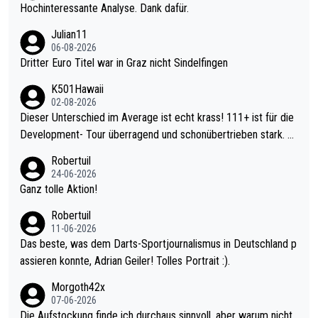
Hochinteressante Analyse. Dank dafür.
Julian11
06-08-2026
Dritter Euro Titel war in Graz nicht Sindelfingen
K501Hawaii
02-08-2026
Dieser Unterschied im Average ist echt krass! 111+ ist für die
Development- Tour überragend und schonübertrieben stark. U
nter 60 im Ave dagegen eigentlich schon zu schwach - gerade
Robertuil
mal 40+ erst recht. Da gewinnst keinen Blumentopf - ist ja noc
24-06-2026
h krasser wie ein Pokalspiel eines Kreisligisten vs einem Bund
Ganz tolle Aktion!
esligisten.
Robertuil
11-06-2026
Das beste, was dem Darts-Sportjournalismus in Deutschland p
assieren konnte, Adrian Geiler! Tolles Portrait :).
Morgoth42x
07-06-2026
Die Aufstockung finde ich durchaus sinnvoll, aber warum nicht