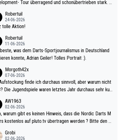
lopment- Tour überragend und schonübertrieben stark. U
 Ave dagegen eigentlich schon zu schwach - gerad
Robertuil
st recht. Da gewinnst keinen Blumentopf - ist ja n
24-06-2026
kalspiel eines Kreisligisten vs einem Bu
 tolle Aktion!
ligisten.
Robertuil
11-06-2026
beste, was dem Darts-Sportjournalismus in Deutschland
ieren konnte, Adrian Geiler! Tolles Portrait :).
Morgoth42x
07-06-2026
Aufstockung finde ich durchaus sinnvoll, aber warum nicht
r durchaus sehr kur
lig und besser anzuschauen, als manch Erwachsenenspie
AW1963
02-06-2026
ert. Somit ändert die automatische Qualifikation des Weltm
e Nordic Darts M
mal nichts. Ich denke sie wollen damit für nächste
rs kostenlos auf pluto.tv übertragen werden ? Bitte den A
hr vorsorgen, denn da ist er alt genug für die PDC und wir
el aktualisieren, danke!
Grobi
hl wenig WDF Turniere spielen. Dies war bei Archie Self l
02-06-2026