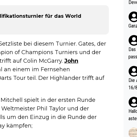
Deve
nter 60 im
fikationsturnier für das World
e mal 40+ er
och krasser wie ein Po
Ganz
ndes
etzliste bei diesem Turnier. Gates, der
Das 
mpion of Champions Turniers und der
pass
rifft auf Colin McGarry.
John
l an einem im Fernsehen
ts Tour teil. Der Highlander trifft auf
Die 
16/8? Die Jugendspiele waren letztes Jah
zwei
itchell spielt in der ersten Runde
l. Allerdings ist Mitchell Lawrie als Nummer 1 der Welt eh quali
 Weltmeister Phil Taylor und der
fizi
Hallo, warum gibt es keinen Hinweis, dass di
lls um den Einzug in die Runde der
eisters erst
aste
s Ja
ay kämpfen;
rtik
d wo