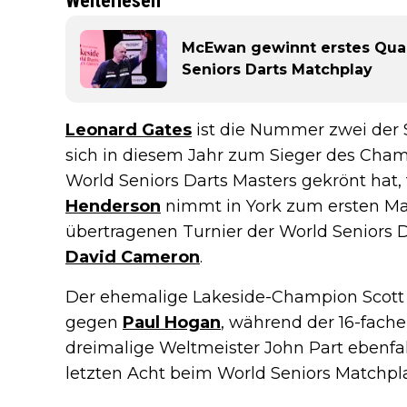
Weiterlesen
McEwan gewinnt erstes Quali
Seniors Darts Matchplay
Leonard Gates
ist die Nummer zwei der S
sich in diesem Jahr zum Sieger des Cha
World Seniors Darts Masters gekrönt hat, t
Henderson
nimmt in York zum ersten Ma
übertragenen Turnier der World Seniors Dar
David Cameron
.
Der ehemalige Lakeside-Champion Scott M
gegen
Paul Hogan
, während der 16-fache
dreimalige Weltmeister John Part ebenfa
letzten Acht beim World Seniors Matchpl