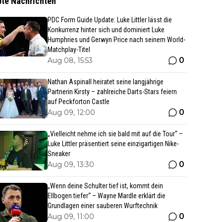
bte Nachrichten
PDC Form Guide Update: Luke Littler lässt die
Konkurrenz hinter sich und dominiert Luke
Humphries und Gerwyn Price nach seinem World-
Matchplay-Titel
0
Aug 08, 15:53
Nathan Aspinall heiratet seine langjährige
Partnerin Kirsty – zahlreiche Darts-Stars feiern
auf Peckforton Castle
0
Aug 09, 12:00
„Vielleicht nehme ich sie bald mit auf die Tour“ –
Luke Littler präsentiert seine einzigartigen Nike-
Sneaker
0
Aug 09, 13:30
„Wenn deine Schulter tief ist, kommt dein
Ellbogen tiefer“ – Wayne Mardle erklärt die
Grundlagen einer sauberen Wurftechnik
0
Aug 09, 11:00