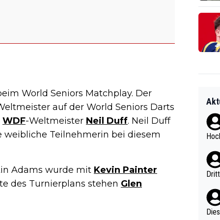
r beim World Seniors Matchplay. Der
Akt
eltmeister auf der World Seniors Darts
n
WDF
-Weltmeister
Neil Duff
. Neil Duff
ge weibliche Teilnehmerin bei diesem
Hoch
tin Adams wurde mit
Kevin Painter
Drit
ite des Turnierplans stehen
Glen
Diese