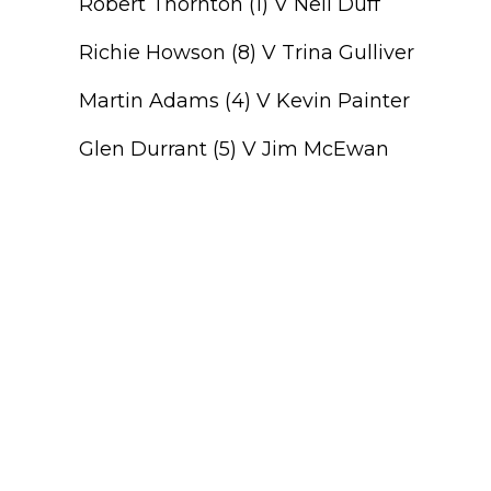
Robert Thornton (1) V Neil Duff
Richie Howson (8) V Trina Gulliver
Martin Adams (4) V Kevin Painter
Glen Durrant (5) V Jim McEwan