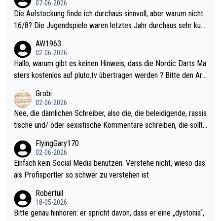
07-06-2026
Die Aufstockung finde ich durchaus sinnvoll, aber warum nicht
16/8? Die Jugendspiele waren letztes Jahr durchaus sehr kurz
weilig und besser anzuschauen, als manch Erwachsenenspiel.
AW1963
Allerdings ist Mitchell Lawrie als Nummer 1 der Welt eh qualifi
02-06-2026
ziert. Somit ändert die automatische Qualifikation des Weltmei
Hallo, warum gibt es keinen Hinweis, dass die Nordic Darts Ma
sters erstmal nichts. Ich denke sie wollen damit für nächstes J
sters kostenlos auf pluto.tv übertragen werden ? Bitte den Arti
ahr vorsorgen, denn da ist er alt genug für die PDC und wird w
kel aktualisieren, danke!
Grobi
ohl wenig WDF Turniere spielen. Dies war bei Archie Self letzt
02-06-2026
es Jahr der Fall. Er musste als amtierender Weltmeister durch
Nee, die dämlichen Schreiber, also die, die beleidigende, rassis
den Qualifier und ich glaube kaum, dass Mitchel sich das (in Ve
tische und/ oder sexistische Kommentare schreiben, die sollte
gas) antun würde, wenn er doch eigentlich die PDC-WM als Zi
n das einfach mal bleiben lassen. Sollten besser mal ihr eigene
FlyingGary170
el hat.
s Leben in den Griff kriegen. Nur eins wundert mich: Luke Little
02-06-2026
r war doch neulich erst derjenige, der über Social Media GvV p
Einfach kein Social Media benutzen. Verstehe nicht, wieso das
rovoziert hat. Und Littlers Mutter schießt öfters mal gegen Ric
als Profisportler so schwer zu verstehen ist
ardo Pietreczko auf Social Media. Hmmmm. Finde den Fehler!
Robertuil
18-05-2026
Bitte genau hinhören: er spricht davon, dass er eine „dystonia“,