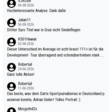
XJRLion
06-08-2026
Hochinteressante Analyse. Dank dafür.
Julian11
06-08-2026
Dritter Euro Titel war in Graz nicht Sindelfingen
K501Hawaii
02-08-2026
Dieser Unterschied im Average ist echt krass! 111+ ist für die
Development- Tour überragend und schonübertrieben stark. U
nter 60 im Ave dagegen eigentlich schon zu schwach - gerade
Robertuil
mal 40+ erst recht. Da gewinnst keinen Blumentopf - ist ja noc
24-06-2026
h krasser wie ein Pokalspiel eines Kreisligisten vs einem Bund
Ganz tolle Aktion!
esligisten.
Robertuil
11-06-2026
Das beste, was dem Darts-Sportjournalismus in Deutschland p
assieren konnte, Adrian Geiler! Tolles Portrait :).
Morgoth42x