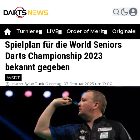
Turniere
LIVE
Order of Merit
Originale
▼
▼
▼
▼
Spielplan für die World Seniors
Darts Championship 2023
bekannt gegeben
WSDT
durch
Sylke Puck
Dienstag, 07 Februar 2023 um 19:00