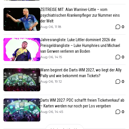
ZEITREISE MIT: Alan Warriner-Little – vom
psychiatrischen Krankenpfleger zur Nummer eins
der Welt
0
Aug 06, 11:18
Jahresrangliste: Luke Littler dominiert 2026 die
Preisgeldrangliste – Luke Humphries und Michael
van Gerwen verlieren an Boden
0
Aug 06, 14:15
Wann beginnt die Darts-WM 2027, wo liegt der Ally
Pally und wie bekommt man Tickets?
0
Aug 06, 19:12
Darts WM 2027: PDC schafft freien Ticketverkauf ab
– Karten werden nur noch per Los vergeben
0
Aug 06, 14:45