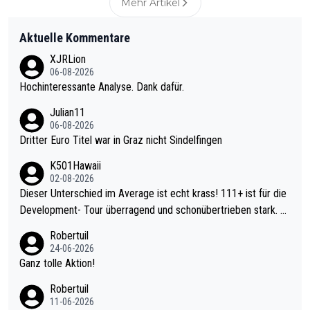
Mehr Artikel
Aktuelle Kommentare
XJRLion
06-08-2026
Hochinteressante Analyse. Dank dafür.
Julian11
06-08-2026
Dritter Euro Titel war in Graz nicht Sindelfingen
K501Hawaii
02-08-2026
Dieser Unterschied im Average ist echt krass! 111+ ist für die
Development- Tour überragend und schonübertrieben stark. U
nter 60 im Ave dagegen eigentlich schon zu schwach - gerade
Robertuil
mal 40+ erst recht. Da gewinnst keinen Blumentopf - ist ja noc
24-06-2026
h krasser wie ein Pokalspiel eines Kreisligisten vs einem Bund
Ganz tolle Aktion!
esligisten.
Robertuil
11-06-2026