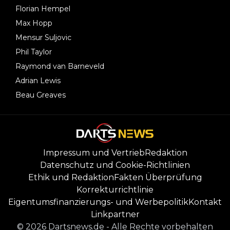
Florian Hempel
Max Hopp
Mensur Suljovic
Phil Taylor
Raymond van Barneveld
Adrian Lewis
Beau Greaves
Impressum und Vertrieb
Redaktion
Datenschutz und Cookie-Richtlinien
Ethik und Redaktion
Fakten Überprüfung
Korrekturrichtlinie
Eigentumsfinanzierungs- und Werbepolitik
Kontakt
Linkpartner
©
2026
Dartsnews.de
-
Alle Rechte vorbehalten