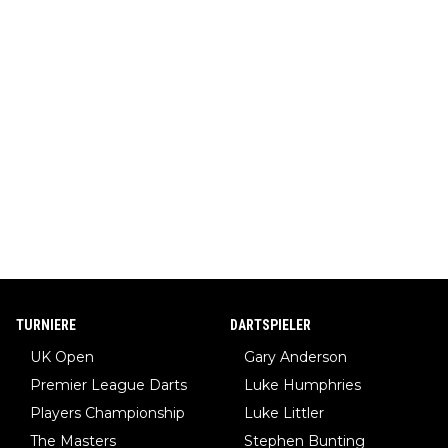
TURNIERE
DARTSPIELER
UK Open
Gary Anderson
Premier League Darts
Luke Humphries
Players Championship
Luke Littler
The Masters
Stephen Bunting