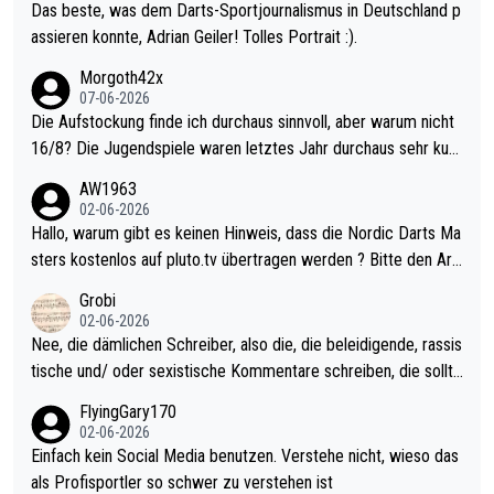
Das beste, was dem Darts-Sportjournalismus in Deutschland p
assieren konnte, Adrian Geiler! Tolles Portrait :).
Morgoth42x
07-06-2026
Die Aufstockung finde ich durchaus sinnvoll, aber warum nicht
16/8? Die Jugendspiele waren letztes Jahr durchaus sehr kurz
weilig und besser anzuschauen, als manch Erwachsenenspiel.
AW1963
Allerdings ist Mitchell Lawrie als Nummer 1 der Welt eh qualifi
02-06-2026
ziert. Somit ändert die automatische Qualifikation des Weltmei
Hallo, warum gibt es keinen Hinweis, dass die Nordic Darts Ma
sters erstmal nichts. Ich denke sie wollen damit für nächstes J
sters kostenlos auf pluto.tv übertragen werden ? Bitte den Arti
ahr vorsorgen, denn da ist er alt genug für die PDC und wird w
kel aktualisieren, danke!
Grobi
ohl wenig WDF Turniere spielen. Dies war bei Archie Self letzt
02-06-2026
es Jahr der Fall. Er musste als amtierender Weltmeister durch
Nee, die dämlichen Schreiber, also die, die beleidigende, rassis
den Qualifier und ich glaube kaum, dass Mitchel sich das (in Ve
tische und/ oder sexistische Kommentare schreiben, die sollte
gas) antun würde, wenn er doch eigentlich die PDC-WM als Zi
n das einfach mal bleiben lassen. Sollten besser mal ihr eigene
FlyingGary170
el hat.
s Leben in den Griff kriegen. Nur eins wundert mich: Luke Little
02-06-2026
r war doch neulich erst derjenige, der über Social Media GvV p
Einfach kein Social Media benutzen. Verstehe nicht, wieso das
rovoziert hat. Und Littlers Mutter schießt öfters mal gegen Ric
als Profisportler so schwer zu verstehen ist