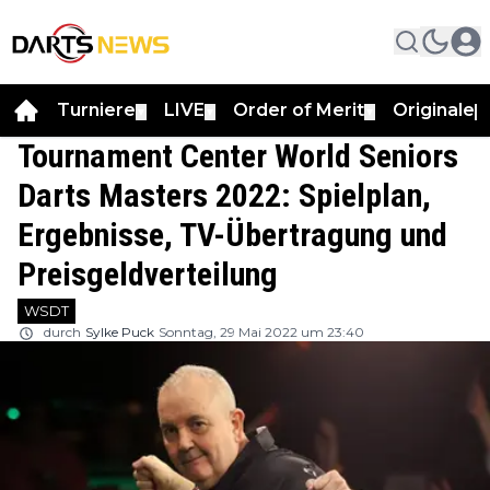
Turniere
LIVE
Order of Merit
Originale
▼
▼
▼
▼
Tournament Center World Seniors
Darts Masters 2022: Spielplan,
Ergebnisse, TV-Übertragung und
Preisgeldverteilung
WSDT
durch
Sylke Puck
Sonntag, 29 Mai 2022 um 23:40