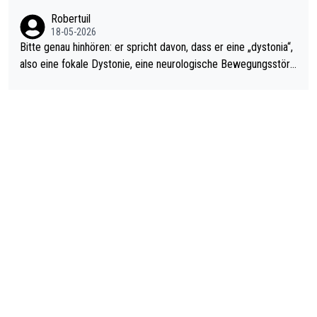
ardo Pietreczko auf Social Media. Hmmmm. Finde den Fehler!
Robertuil
18-05-2026
Bitte genau hinhören: er spricht davon, dass er eine „dystonia“,
also eine fokale Dystonie, eine neurologische Bewegungsstöru
ng, bei der unkontrolliert Bewegungen und Krämpfe erzeugt w
erden, im Arm hat. Und, dass Medikamente ihm helfen! Ich glau
be immer noch, dass sehr viele der Dartits-Fälle fälschlich psy
chologisiert werden und eigentlich fokale Dystonien sind. Und
diese könnten teils wirksam behandelt werden! Dafür müsste
man nur zum Neurologen und nicht zum Mentaltrainer gehen…