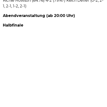
Richie Howson (84.76) 4-2 (79.47) Keith Deller (0-2, 2-
1, 2-1, 1-2, 2-1)
Abendveranstaltung (ab 20:00 Uhr)
Halbfinale