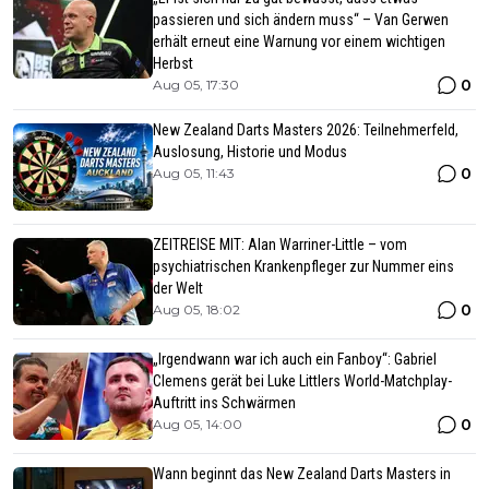
passieren und sich ändern muss“ – Van Gerwen
erhält erneut eine Warnung vor einem wichtigen
Herbst
0
Aug 05, 17:30
New Zealand Darts Masters 2026: Teilnehmerfeld,
Auslosung, Historie und Modus
0
Aug 05, 11:43
ZEITREISE MIT: Alan Warriner-Little – vom
psychiatrischen Krankenpfleger zur Nummer eins
der Welt
0
Aug 05, 18:02
„Irgendwann war ich auch ein Fanboy“: Gabriel
Clemens gerät bei Luke Littlers World-Matchplay-
Auftritt ins Schwärmen
0
Aug 05, 14:00
Wann beginnt das New Zealand Darts Masters in