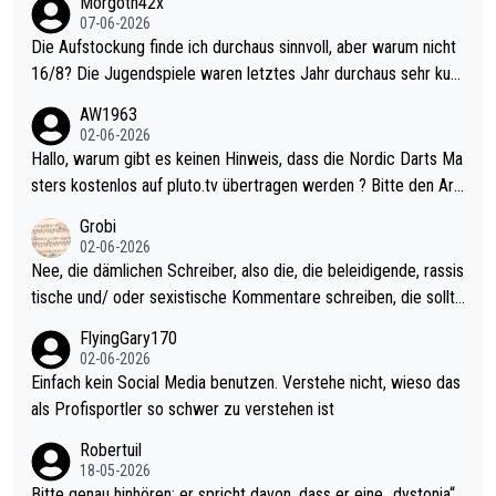
Morgoth42x
07-06-2026
Die Aufstockung finde ich durchaus sinnvoll, aber warum nicht
16/8? Die Jugendspiele waren letztes Jahr durchaus sehr kurz
weilig und besser anzuschauen, als manch Erwachsenenspiel.
AW1963
Allerdings ist Mitchell Lawrie als Nummer 1 der Welt eh qualifi
02-06-2026
ziert. Somit ändert die automatische Qualifikation des Weltmei
Hallo, warum gibt es keinen Hinweis, dass die Nordic Darts Ma
sters erstmal nichts. Ich denke sie wollen damit für nächstes J
sters kostenlos auf pluto.tv übertragen werden ? Bitte den Arti
ahr vorsorgen, denn da ist er alt genug für die PDC und wird w
kel aktualisieren, danke!
Grobi
ohl wenig WDF Turniere spielen. Dies war bei Archie Self letzt
02-06-2026
es Jahr der Fall. Er musste als amtierender Weltmeister durch
Nee, die dämlichen Schreiber, also die, die beleidigende, rassis
den Qualifier und ich glaube kaum, dass Mitchel sich das (in Ve
tische und/ oder sexistische Kommentare schreiben, die sollte
gas) antun würde, wenn er doch eigentlich die PDC-WM als Zi
n das einfach mal bleiben lassen. Sollten besser mal ihr eigene
FlyingGary170
el hat.
s Leben in den Griff kriegen. Nur eins wundert mich: Luke Little
02-06-2026
r war doch neulich erst derjenige, der über Social Media GvV p
Einfach kein Social Media benutzen. Verstehe nicht, wieso das
rovoziert hat. Und Littlers Mutter schießt öfters mal gegen Ric
als Profisportler so schwer zu verstehen ist
ardo Pietreczko auf Social Media. Hmmmm. Finde den Fehler!
Robertuil
18-05-2026
Bitte genau hinhören: er spricht davon, dass er eine „dystonia“,