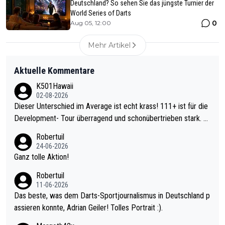
Deutschland? So sehen Sie das jüngste Turnier der
World Series of Darts
0
Aug 05, 12:00
Mehr Artikel
Aktuelle Kommentare
K501Hawaii
02-08-2026
Dieser Unterschied im Average ist echt krass! 111+ ist für die
Development- Tour überragend und schonübertrieben stark. U
nter 60 im Ave dagegen eigentlich schon zu schwach - gerade
Robertuil
mal 40+ erst recht. Da gewinnst keinen Blumentopf - ist ja noc
24-06-2026
h krasser wie ein Pokalspiel eines Kreisligisten vs einem Bund
Ganz tolle Aktion!
esligisten.
Robertuil
11-06-2026
Das beste, was dem Darts-Sportjournalismus in Deutschland p
assieren konnte, Adrian Geiler! Tolles Portrait :).