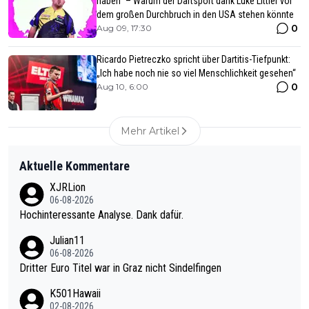
haben“ – Warum der Dartsport dank Luke Littler vor
dem großen Durchbruch in den USA stehen könnte
0
Aug 09, 17:30
Ricardo Pietreczko spricht über Dartitis-Tiefpunkt:
„Ich habe noch nie so viel Menschlichkeit gesehen“
0
Aug 10, 6:00
Mehr Artikel
Aktuelle Kommentare
XJRLion
06-08-2026
Hochinteressante Analyse. Dank dafür.
Julian11
06-08-2026
Dritter Euro Titel war in Graz nicht Sindelfingen
K501Hawaii
02-08-2026