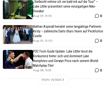
„Vielleicht nehme ich sie bald mit auf die Tour“ –
Luke Littler präsentiert seine einzigartigen Nike-
Sneaker
0
Aug 09, 13:30
Nathan Aspinall heiratet seine langjährige Partnerin
Kirsty – zahlreiche Darts-Stars feiern auf Peckforton
Castle
0
Aug 09, 12:00
PDC Form Guide Update: Luke Littler lässt die
Konkurrenz hinter sich und dominiert Luke
Humphries und Gerwyn Price nach seinem World-
Matchplay-Titel
0
Aug 08, 15:53
Mehr Artikel