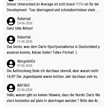
Dieser Unterschied im Average ist echt krass! 111+ ist für die
Development- Tour überragend und schonübertrieben stark. U
nter 60 im Ave dagegen eigentlich schon zu schwach - gerade
Robertuil
mal 40+ erst recht. Da gewinnst keinen Blumentopf - ist ja noc
24-06-2026
h krasser wie ein Pokalspiel eines Kreisligisten vs einem Bund
Ganz tolle Aktion!
esligisten.
Robertuil
11-06-2026
Das beste, was dem Darts-Sportjournalismus in Deutschland p
assieren konnte, Adrian Geiler! Tolles Portrait :).
Morgoth42x
07-06-2026
Die Aufstockung finde ich durchaus sinnvoll, aber warum nicht
16/8? Die Jugendspiele waren letztes Jahr durchaus sehr kurz
weilig und besser anzuschauen, als manch Erwachsenenspiel.
AW1963
Allerdings ist Mitchell Lawrie als Nummer 1 der Welt eh qualifi
02-06-2026
ziert. Somit ändert die automatische Qualifikation des Weltmei
Hallo, warum gibt es keinen Hinweis, dass die Nordic Darts Ma
sters erstmal nichts. Ich denke sie wollen damit für nächstes J
sters kostenlos auf pluto.tv übertragen werden ? Bitte den Arti
ahr vorsorgen, denn da ist er alt genug für die PDC und wird w
kel aktualisieren, danke!