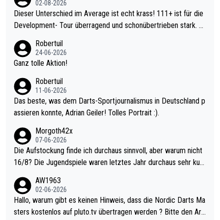
02-08-2026
Dieser Unterschied im Average ist echt krass! 111+ ist für die
Development- Tour überragend und schonübertrieben stark. U
nter 60 im Ave dagegen eigentlich schon zu schwach - gerade
Robertuil
mal 40+ erst recht. Da gewinnst keinen Blumentopf - ist ja noc
24-06-2026
h krasser wie ein Pokalspiel eines Kreisligisten vs einem Bund
Ganz tolle Aktion!
esligisten.
Robertuil
11-06-2026
Das beste, was dem Darts-Sportjournalismus in Deutschland p
assieren konnte, Adrian Geiler! Tolles Portrait :).
Morgoth42x
07-06-2026
Die Aufstockung finde ich durchaus sinnvoll, aber warum nicht
16/8? Die Jugendspiele waren letztes Jahr durchaus sehr kurz
weilig und besser anzuschauen, als manch Erwachsenenspiel.
AW1963
Allerdings ist Mitchell Lawrie als Nummer 1 der Welt eh qualifi
02-06-2026
ziert. Somit ändert die automatische Qualifikation des Weltmei
Hallo, warum gibt es keinen Hinweis, dass die Nordic Darts Ma
sters erstmal nichts. Ich denke sie wollen damit für nächstes J
sters kostenlos auf pluto.tv übertragen werden ? Bitte den Arti