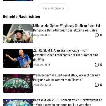
Mehr Artikel
Beliebte Nachrichten
Littler an der Spitze, Wright und Smith im freien Fall:
Der große Darts-Umbruch der letzten zwei Jahre
0
Aug 06, 11:15
ZEITREISE MIT: Alan Warriner-Little – vom
psychiatrischen Krankenpfleger zur Nummer eins
der Welt
0
Aug 06, 11:18
Wann beginnt die Darts-WM 2027, wo liegt der Ally
Pally und wie bekommt man Tickets?
0
Aug 06, 19:12
Darts WM 2027: PDC schafft freien Ticketverkauf ab
– Karten werden nur noch per Los vergeben