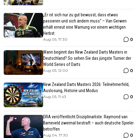
„Er ist sich nur zu gut bewusst, dass etwas
passieren und sich ändern muss“ – Van Gerwen
erhält erneut eine Warnung vor einem wichtigen
Herbst
0
Aug 05, 17:30
Wann beginnt das New Zealand Darts Masters in
Deutschland? So sehen Sie das jüngste Turnier der
World Series of Darts
0
Aug 05, 12:00
New Zealand Darts Masters 2026: Teilnehmerfeld,
Auslosung, Historie und Modus
0
Aug 05, 11:43
DRA veröffentlicht Disziplinarliste: Raymond van
Barneveld zweimal bestraft – auch deutsche Spieler
betroffen
0
Aug 04, 17:30