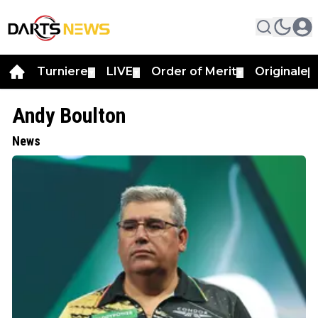
Turniere
LIVE
Order of Merit
Originale
▼
▼
▼
▼
Andy Boulton
News