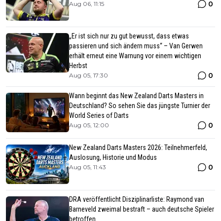
0
Aug 06, 11:15
„Er ist sich nur zu gut bewusst, dass etwas
passieren und sich ändern muss“ – Van Gerwen
erhält erneut eine Warnung vor einem wichtigen
Herbst
0
Aug 05, 17:30
Wann beginnt das New Zealand Darts Masters in
Deutschland? So sehen Sie das jüngste Turnier der
World Series of Darts
0
Aug 05, 12:00
New Zealand Darts Masters 2026: Teilnehmerfeld,
Auslosung, Historie und Modus
0
Aug 05, 11:43
DRA veröffentlicht Disziplinarliste: Raymond van
Barneveld zweimal bestraft – auch deutsche Spieler
betroffen