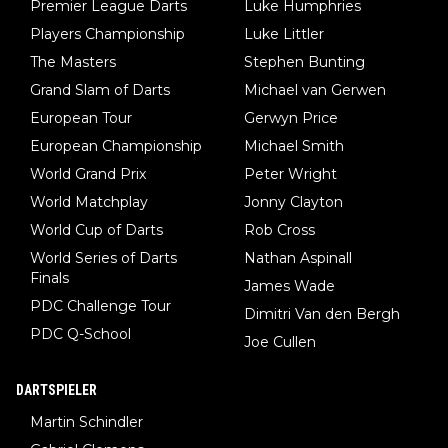
Premier League Darts
Luke Humphries
man nur zum Neurologen und nicht zum Mentaltrainer gehen…
Players Championship
Luke Littler
The Masters
Stephen Bunting
Grand Slam of Darts
Michael van Gerwen
European Tour
Gerwyn Price
European Championship
Michael Smith
World Grand Prix
Peter Wright
World Matchplay
Jonny Clayton
World Cup of Darts
Rob Cross
World Series of Darts
Nathan Aspinall
Finals
James Wade
PDC Challenge Tour
Dimitri Van den Bergh
PDC Q-School
Joe Cullen
DARTSPIELER
Martin Schindler