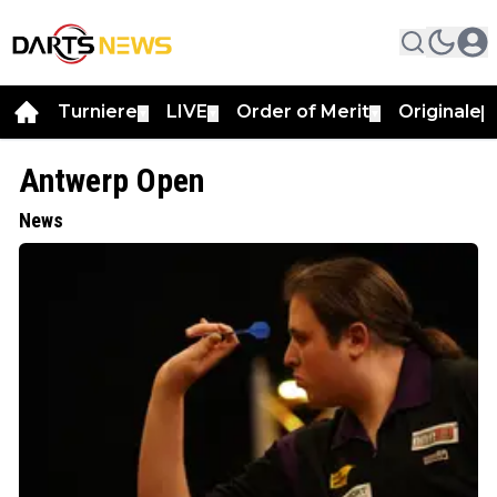
Turniere
LIVE
Order of Merit
Originale
▼
▼
▼
▼
Antwerp Open
News