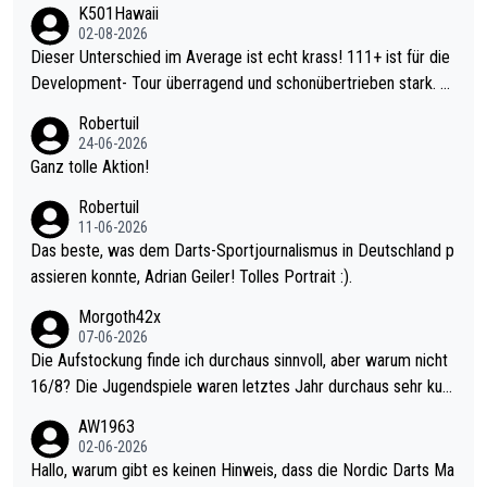
K501Hawaii
02-08-2026
Dieser Unterschied im Average ist echt krass! 111+ ist für die
Development- Tour überragend und schonübertrieben stark. U
nter 60 im Ave dagegen eigentlich schon zu schwach - gerade
Robertuil
mal 40+ erst recht. Da gewinnst keinen Blumentopf - ist ja noc
24-06-2026
h krasser wie ein Pokalspiel eines Kreisligisten vs einem Bund
Ganz tolle Aktion!
esligisten.
Robertuil
11-06-2026
Das beste, was dem Darts-Sportjournalismus in Deutschland p
assieren konnte, Adrian Geiler! Tolles Portrait :).
Morgoth42x
07-06-2026
Die Aufstockung finde ich durchaus sinnvoll, aber warum nicht
16/8? Die Jugendspiele waren letztes Jahr durchaus sehr kurz
weilig und besser anzuschauen, als manch Erwachsenenspiel.
AW1963
Allerdings ist Mitchell Lawrie als Nummer 1 der Welt eh qualifi
02-06-2026
ziert. Somit ändert die automatische Qualifikation des Weltmei
Hallo, warum gibt es keinen Hinweis, dass die Nordic Darts Ma