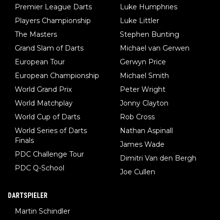
Premier League Darts
Luke Humphries
man nur zum Neurologen und nicht zum Mentaltrainer gehen…
Players Championship
Luke Littler
The Masters
Stephen Bunting
Grand Slam of Darts
Michael van Gerwen
European Tour
Gerwyn Price
European Championship
Michael Smith
World Grand Prix
Peter Wright
World Matchplay
Jonny Clayton
World Cup of Darts
Rob Cross
World Series of Darts
Nathan Aspinall
Finals
James Wade
PDC Challenge Tour
Dimitri Van den Bergh
PDC Q-School
Joe Cullen
DARTSPIELER
Martin Schindler