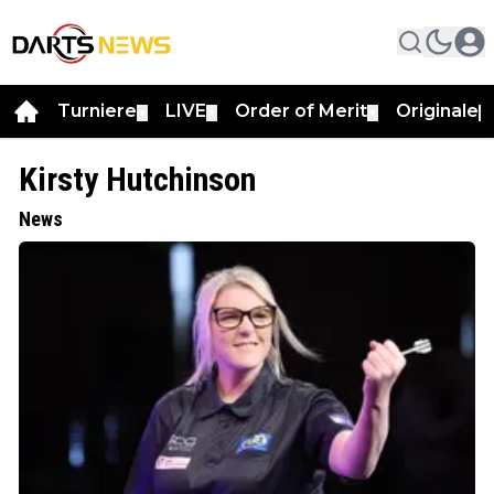
Turniere
LIVE
Order of Merit
Originale
▼
▼
▼
▼
Kirsty Hutchinson
News