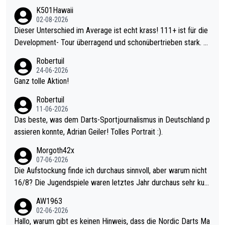
K501Hawaii
02-08-2026
Dieser Unterschied im Average ist echt krass! 111+ ist für die
Development- Tour überragend und schonübertrieben stark. U
nter 60 im Ave dagegen eigentlich schon zu schwach - gerade
Robertuil
mal 40+ erst recht. Da gewinnst keinen Blumentopf - ist ja noc
24-06-2026
h krasser wie ein Pokalspiel eines Kreisligisten vs einem Bund
Ganz tolle Aktion!
esligisten.
Robertuil
11-06-2026
Das beste, was dem Darts-Sportjournalismus in Deutschland p
assieren konnte, Adrian Geiler! Tolles Portrait :).
Morgoth42x
07-06-2026
Die Aufstockung finde ich durchaus sinnvoll, aber warum nicht
16/8? Die Jugendspiele waren letztes Jahr durchaus sehr kurz
weilig und besser anzuschauen, als manch Erwachsenenspiel.
AW1963
Allerdings ist Mitchell Lawrie als Nummer 1 der Welt eh qualifi
02-06-2026
ziert. Somit ändert die automatische Qualifikation des Weltmei
Hallo, warum gibt es keinen Hinweis, dass die Nordic Darts Ma