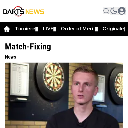
Turniere
LIVE
Order of Merit
Originale
▼
▼
▼
▼
Match-Fixing
News