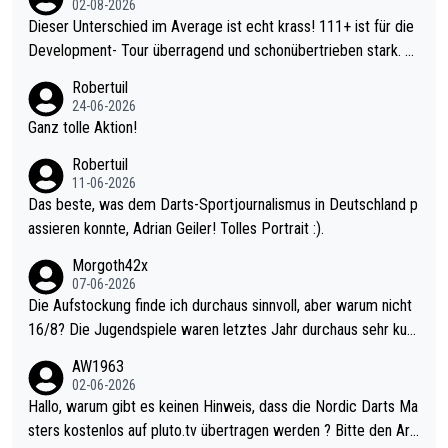
02-08-2026
Dieser Unterschied im Average ist echt krass! 111+ ist für die
Development- Tour überragend und schonübertrieben stark. U
nter 60 im Ave dagegen eigentlich schon zu schwach - gerade
Robertuil
mal 40+ erst recht. Da gewinnst keinen Blumentopf - ist ja noc
24-06-2026
h krasser wie ein Pokalspiel eines Kreisligisten vs einem Bund
Ganz tolle Aktion!
esligisten.
Robertuil
11-06-2026
Das beste, was dem Darts-Sportjournalismus in Deutschland p
assieren konnte, Adrian Geiler! Tolles Portrait :).
Morgoth42x
07-06-2026
Die Aufstockung finde ich durchaus sinnvoll, aber warum nicht
16/8? Die Jugendspiele waren letztes Jahr durchaus sehr kurz
weilig und besser anzuschauen, als manch Erwachsenenspiel.
AW1963
Allerdings ist Mitchell Lawrie als Nummer 1 der Welt eh qualifi
02-06-2026
ziert. Somit ändert die automatische Qualifikation des Weltmei
Hallo, warum gibt es keinen Hinweis, dass die Nordic Darts Ma
sters erstmal nichts. Ich denke sie wollen damit für nächstes J
sters kostenlos auf pluto.tv übertragen werden ? Bitte den Arti