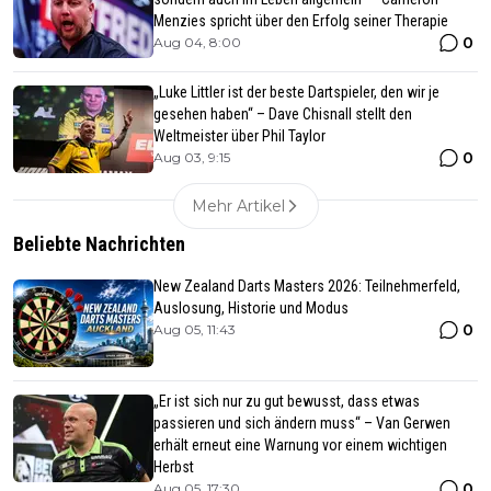
Menzies spricht über den Erfolg seiner Therapie
0
Aug 04, 8:00
„Luke Littler ist der beste Dartspieler, den wir je
gesehen haben“ – Dave Chisnall stellt den
Weltmeister über Phil Taylor
0
Aug 03, 9:15
Mehr Artikel
Beliebte Nachrichten
New Zealand Darts Masters 2026: Teilnehmerfeld,
Auslosung, Historie und Modus
0
Aug 05, 11:43
„Er ist sich nur zu gut bewusst, dass etwas
passieren und sich ändern muss“ – Van Gerwen
erhält erneut eine Warnung vor einem wichtigen
Herbst
0
Aug 05, 17:30