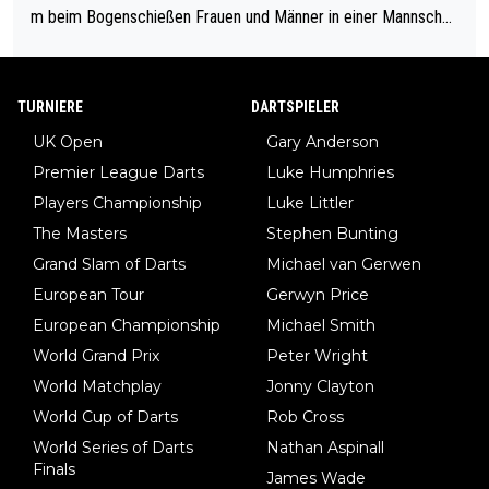
m beim Bogenschießen Frauen und Männer in einer Mannschaf
t spielen. Und beim Dressurreiten sind ebenfalls Frauen und Mä
nner in einer Mannschaft und das, obwohl hier auch eine Körpe
rlichkeit vorausgesetzt ist. Gilt sogar bei den olympischen Spie
TURNIERE
DARTSPIELER
len! Der Podcast "Tops Tops Tops" (Folgen 70 und 72) beschä
UK Open
Gary Anderson
ftigt sich ausführlich, sachlich und absolut nachvollziehbar mit
Premier League Darts
Luke Humphries
dem Thema.
Players Championship
Luke Littler
The Masters
Stephen Bunting
Grand Slam of Darts
Michael van Gerwen
European Tour
Gerwyn Price
European Championship
Michael Smith
World Grand Prix
Peter Wright
World Matchplay
Jonny Clayton
World Cup of Darts
Rob Cross
World Series of Darts
Nathan Aspinall
Finals
James Wade