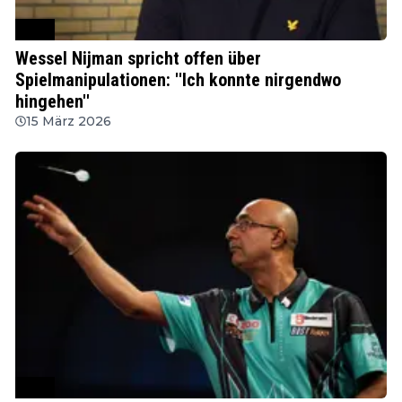
PDC
Wessel Nijman spricht offen über
Spielmanipulationen: ''Ich konnte nirgendwo
hingehen''
15 März 2026
PDC