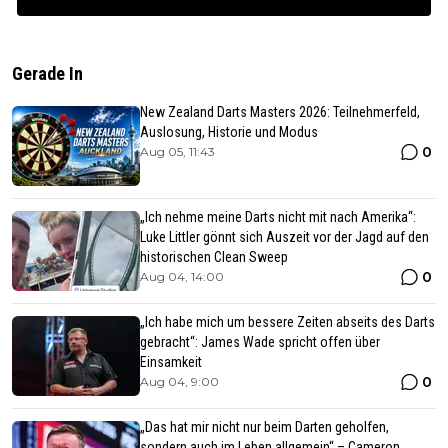
Gerade In
New Zealand Darts Masters 2026: Teilnehmerfeld,
Auslosung, Historie und Modus
0
Aug 05, 11:43
„Ich nehme meine Darts nicht mit nach Amerika“:
Luke Littler gönnt sich Auszeit vor der Jagd auf den
historischen Clean Sweep
0
Aug 04, 14:00
„Ich habe mich um bessere Zeiten abseits des Darts
gebracht“: James Wade spricht offen über
Einsamkeit
0
Aug 04, 9:00
„Das hat mir nicht nur beim Darten geholfen,
sondern auch im Leben allgemein“ – Cameron