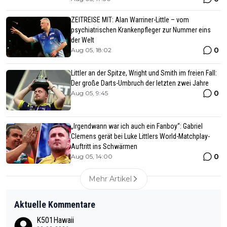
ZEITREISE MIT: Alan Warriner-Little – vom
psychiatrischen Krankenpfleger zur Nummer eins
der Welt
0
Aug 05, 18:02
Littler an der Spitze, Wright und Smith im freien Fall:
Der große Darts-Umbruch der letzten zwei Jahre
0
Aug 05, 9:45
„Irgendwann war ich auch ein Fanboy“: Gabriel
Clemens gerät bei Luke Littlers World-Matchplay-
Auftritt ins Schwärmen
0
Aug 05, 14:00
Mehr Artikel
Aktuelle Kommentare
K501Hawaii