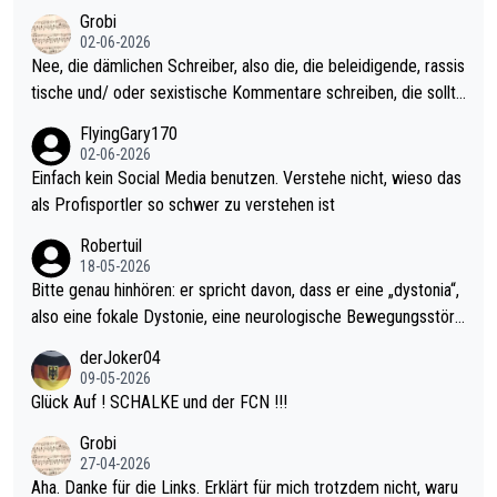
ahr vorsorgen, denn da ist er alt genug für die PDC und wird w
kel aktualisieren, danke!
Grobi
ohl wenig WDF Turniere spielen. Dies war bei Archie Self letzt
02-06-2026
es Jahr der Fall. Er musste als amtierender Weltmeister durch
Nee, die dämlichen Schreiber, also die, die beleidigende, rassis
den Qualifier und ich glaube kaum, dass Mitchel sich das (in Ve
tische und/ oder sexistische Kommentare schreiben, die sollte
gas) antun würde, wenn er doch eigentlich die PDC-WM als Zi
n das einfach mal bleiben lassen. Sollten besser mal ihr eigene
FlyingGary170
el hat.
s Leben in den Griff kriegen. Nur eins wundert mich: Luke Little
02-06-2026
r war doch neulich erst derjenige, der über Social Media GvV p
Einfach kein Social Media benutzen. Verstehe nicht, wieso das
rovoziert hat. Und Littlers Mutter schießt öfters mal gegen Ric
als Profisportler so schwer zu verstehen ist
ardo Pietreczko auf Social Media. Hmmmm. Finde den Fehler!
Robertuil
18-05-2026
Bitte genau hinhören: er spricht davon, dass er eine „dystonia“,
also eine fokale Dystonie, eine neurologische Bewegungsstöru
ng, bei der unkontrolliert Bewegungen und Krämpfe erzeugt w
derJoker04
erden, im Arm hat. Und, dass Medikamente ihm helfen! Ich glau
09-05-2026
be immer noch, dass sehr viele der Dartits-Fälle fälschlich psy
Glück Auf ! SCHALKE und der FCN !!!
chologisiert werden und eigentlich fokale Dystonien sind. Und
Grobi
diese könnten teils wirksam behandelt werden! Dafür müsste
27-04-2026
man nur zum Neurologen und nicht zum Mentaltrainer gehen…
Aha. Danke für die Links. Erklärt für mich trotzdem nicht, waru