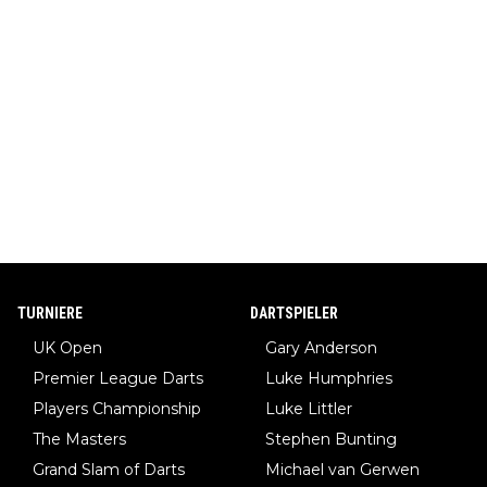
TURNIERE
DARTSPIELER
UK Open
Gary Anderson
Premier League Darts
Luke Humphries
Players Championship
Luke Littler
The Masters
Stephen Bunting
Grand Slam of Darts
Michael van Gerwen