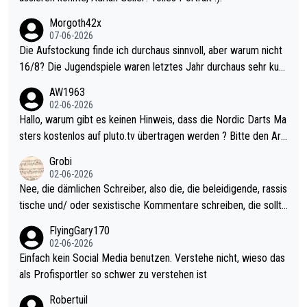
Morgoth42x
07-06-2026
Die Aufstockung finde ich durchaus sinnvoll, aber warum nicht
16/8? Die Jugendspiele waren letztes Jahr durchaus sehr kurz
weilig und besser anzuschauen, als manch Erwachsenenspiel.
AW1963
Allerdings ist Mitchell Lawrie als Nummer 1 der Welt eh qualifi
02-06-2026
ziert. Somit ändert die automatische Qualifikation des Weltmei
Hallo, warum gibt es keinen Hinweis, dass die Nordic Darts Ma
sters erstmal nichts. Ich denke sie wollen damit für nächstes J
sters kostenlos auf pluto.tv übertragen werden ? Bitte den Arti
ahr vorsorgen, denn da ist er alt genug für die PDC und wird w
kel aktualisieren, danke!
Grobi
ohl wenig WDF Turniere spielen. Dies war bei Archie Self letzt
02-06-2026
es Jahr der Fall. Er musste als amtierender Weltmeister durch
Nee, die dämlichen Schreiber, also die, die beleidigende, rassis
den Qualifier und ich glaube kaum, dass Mitchel sich das (in Ve
tische und/ oder sexistische Kommentare schreiben, die sollte
gas) antun würde, wenn er doch eigentlich die PDC-WM als Zi
n das einfach mal bleiben lassen. Sollten besser mal ihr eigene
FlyingGary170
el hat.
s Leben in den Griff kriegen. Nur eins wundert mich: Luke Little
02-06-2026
r war doch neulich erst derjenige, der über Social Media GvV p
Einfach kein Social Media benutzen. Verstehe nicht, wieso das
rovoziert hat. Und Littlers Mutter schießt öfters mal gegen Ric
als Profisportler so schwer zu verstehen ist
ardo Pietreczko auf Social Media. Hmmmm. Finde den Fehler!
Robertuil