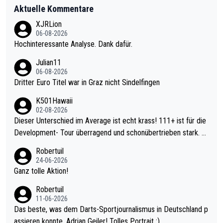
Aktuelle Kommentare
XJRLion
06-08-2026
Hochinteressante Analyse. Dank dafür.
Julian11
06-08-2026
Dritter Euro Titel war in Graz nicht Sindelfingen
K501Hawaii
02-08-2026
Dieser Unterschied im Average ist echt krass! 111+ ist für die
Development- Tour überragend und schonübertrieben stark. U
nter 60 im Ave dagegen eigentlich schon zu schwach - gerade
Robertuil
mal 40+ erst recht. Da gewinnst keinen Blumentopf - ist ja noc
24-06-2026
h krasser wie ein Pokalspiel eines Kreisligisten vs einem Bund
Ganz tolle Aktion!
esligisten.
Robertuil
11-06-2026
Das beste, was dem Darts-Sportjournalismus in Deutschland p
assieren konnte, Adrian Geiler! Tolles Portrait :).