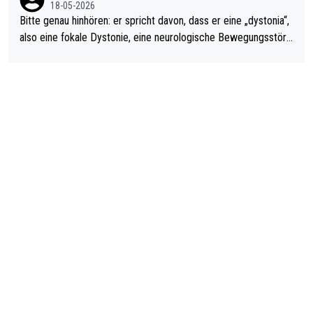
18-05-2026
Bitte genau hinhören: er spricht davon, dass er eine „dystonia“,
also eine fokale Dystonie, eine neurologische Bewegungsstöru
ng, bei der unkontrolliert Bewegungen und Krämpfe erzeugt w
erden, im Arm hat. Und, dass Medikamente ihm helfen! Ich glau
be immer noch, dass sehr viele der Dartits-Fälle fälschlich psy
chologisiert werden und eigentlich fokale Dystonien sind. Und
diese könnten teils wirksam behandelt werden! Dafür müsste
man nur zum Neurologen und nicht zum Mentaltrainer gehen…