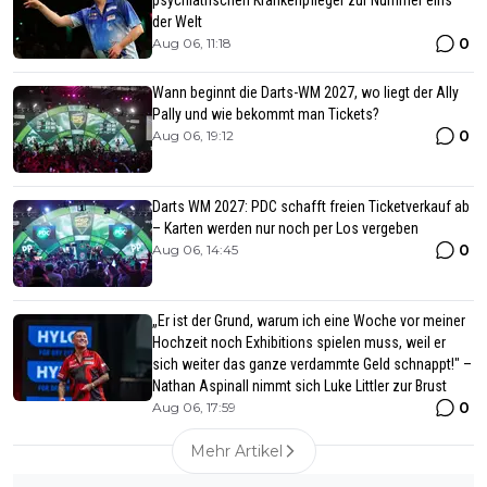
der Welt
0
Aug 06, 11:18
Wann beginnt die Darts-WM 2027, wo liegt der Ally
Pally und wie bekommt man Tickets?
0
Aug 06, 19:12
Darts WM 2027: PDC schafft freien Ticketverkauf ab
– Karten werden nur noch per Los vergeben
0
Aug 06, 14:45
„Er ist der Grund, warum ich eine Woche vor meiner
Hochzeit noch Exhibitions spielen muss, weil er
sich weiter das ganze verdammte Geld schnappt!" –
Nathan Aspinall nimmt sich Luke Littler zur Brust
0
Aug 06, 17:59
Mehr Artikel