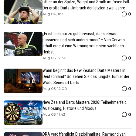
Littler an der Spitze, Wright und Smith im freien Fall:
Der große Darts-Umbruch der letzten zwei Jahre
0
Aug 06, 11:15
„Er ist sich nur zu gut bewusst, dass etwas
passieren und sich ändern muss“ – Van Gerwen
erhält erneut eine Warnung vor einem wichtigen
Herbst
0
Aug 05, 17:30
Wann beginnt das New Zealand Darts Masters in
Deutschland? So sehen Sie das jüngste Turnier der
World Series of Darts
0
Aug 05, 12:00
New Zealand Darts Masters 2026: Teilnehmerfeld,
Auslosung, Historie und Modus
0
Aug 05, 11:43
DRA veröffentlicht Disziplinarliste: Raymond van