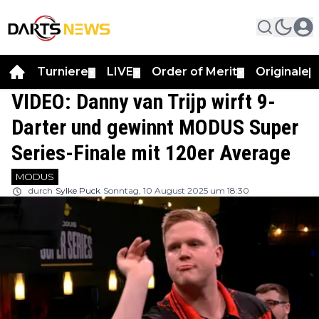
Turniere
LIVE
Order of Merit
Originale
▼
▼
▼
▼
VIDEO: Danny van Trijp wirft 9-
Darter und gewinnt MODUS Super
Series-Finale mit 120er Average
MODUS
durch
Sylke Puck
Sonntag, 10 August 2025 um 18:30