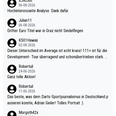
XJRLion
06-08-2026
Hochinteressante Analyse. Dank dafür.
Julian11
06-08-2026
Dritter Euro Titel war in Graz nicht Sindelfingen
K501Hawaii
02-08-2026
Dieser Unterschied im Average ist echt krass! 111+ ist für die
Development- Tour überragend und schonübertrieben stark. U
nter 60 im Ave dagegen eigentlich schon zu schwach - gerade
Robertuil
mal 40+ erst recht. Da gewinnst keinen Blumentopf - ist ja noc
24-06-2026
h krasser wie ein Pokalspiel eines Kreisligisten vs einem Bund
Ganz tolle Aktion!
esligisten.
Robertuil
11-06-2026
Das beste, was dem Darts-Sportjournalismus in Deutschland p
assieren konnte, Adrian Geiler! Tolles Portrait :).
Morgoth42x