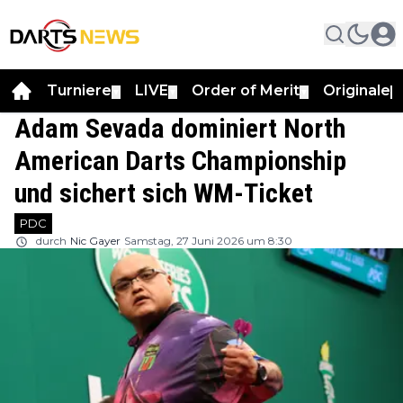
Turniere
LIVE
Order of Merit
Originale
▼
▼
▼
▼
Adam Sevada dominiert North
American Darts Championship
und sichert sich WM-Ticket
PDC
durch
Nic Gayer
Samstag, 27 Juni 2026 um 8:30