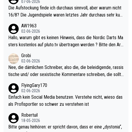
07-06-2026
Die Aufstockung finde ich durchaus sinnvoll, aber warum nicht
16/8? Die Jugendspiele waren letztes Jahr durchaus sehr kurz
weilig und besser anzuschauen, als manch Erwachsenenspiel.
AW1963
Allerdings ist Mitchell Lawrie als Nummer 1 der Welt eh qualifi
02-06-2026
ziert. Somit ändert die automatische Qualifikation des Weltmei
Hallo, warum gibt es keinen Hinweis, dass die Nordic Darts Ma
sters erstmal nichts. Ich denke sie wollen damit für nächstes J
sters kostenlos auf pluto.tv übertragen werden ? Bitte den Arti
ahr vorsorgen, denn da ist er alt genug für die PDC und wird w
kel aktualisieren, danke!
Grobi
ohl wenig WDF Turniere spielen. Dies war bei Archie Self letzt
02-06-2026
es Jahr der Fall. Er musste als amtierender Weltmeister durch
Nee, die dämlichen Schreiber, also die, die beleidigende, rassis
den Qualifier und ich glaube kaum, dass Mitchel sich das (in Ve
tische und/ oder sexistische Kommentare schreiben, die sollte
gas) antun würde, wenn er doch eigentlich die PDC-WM als Zi
n das einfach mal bleiben lassen. Sollten besser mal ihr eigene
FlyingGary170
el hat.
s Leben in den Griff kriegen. Nur eins wundert mich: Luke Little
02-06-2026
r war doch neulich erst derjenige, der über Social Media GvV p
Einfach kein Social Media benutzen. Verstehe nicht, wieso das
rovoziert hat. Und Littlers Mutter schießt öfters mal gegen Ric
als Profisportler so schwer zu verstehen ist
ardo Pietreczko auf Social Media. Hmmmm. Finde den Fehler!
Robertuil
18-05-2026
Bitte genau hinhören: er spricht davon, dass er eine „dystonia“,