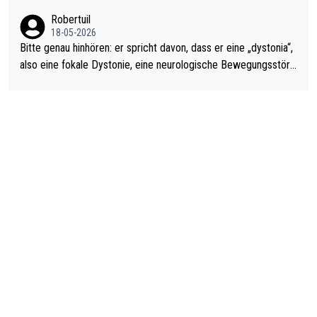
ardo Pietreczko auf Social Media. Hmmmm. Finde den Fehler!
Robertuil
18-05-2026
Bitte genau hinhören: er spricht davon, dass er eine „dystonia“,
also eine fokale Dystonie, eine neurologische Bewegungsstöru
ng, bei der unkontrolliert Bewegungen und Krämpfe erzeugt w
erden, im Arm hat. Und, dass Medikamente ihm helfen! Ich glau
be immer noch, dass sehr viele der Dartits-Fälle fälschlich psy
chologisiert werden und eigentlich fokale Dystonien sind. Und
diese könnten teils wirksam behandelt werden! Dafür müsste
man nur zum Neurologen und nicht zum Mentaltrainer gehen…