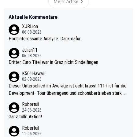
Mehr Artikel
Aktuelle Kommentare
XJRLion
06-08-2026
Hochinteressante Analyse. Dank dafür.
Julian11
06-08-2026
Dritter Euro Titel war in Graz nicht Sindelfingen
K501Hawaii
02-08-2026
Dieser Unterschied im Average ist echt krass! 111+ ist für die
Development- Tour überragend und schonübertrieben stark. U
nter 60 im Ave dagegen eigentlich schon zu schwach - gerade
Robertuil
mal 40+ erst recht. Da gewinnst keinen Blumentopf - ist ja noc
24-06-2026
h krasser wie ein Pokalspiel eines Kreisligisten vs einem Bund
Ganz tolle Aktion!
esligisten.
Robertuil
11-06-2026