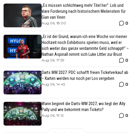
„Es müssen schlichtweg mehr Titel her“: Lob und
klare Forderung nach historischem Meilenstein für
Gian van Veen
0
Aug 06, 18:00
„Er ist der Grund, warum ich eine Woche vor meiner
Hochzeit noch Exhibitions spielen muss, weil er
sich weiter das ganze verdammte Geld schnappt!" –
Nathan Aspinall nimmt sich Luke Littler zur Brust
0
Aug 06, 17:59
Darts WM 2027: PDC schafft freien Ticketverkauf ab
– Karten werden nur noch per Los vergeben
0
Aug 06, 14:45
Wann beginnt die Darts-WM 2027, wo liegt der Ally
Pally und wie bekommt man Tickets?
0
Aug 06, 19:12