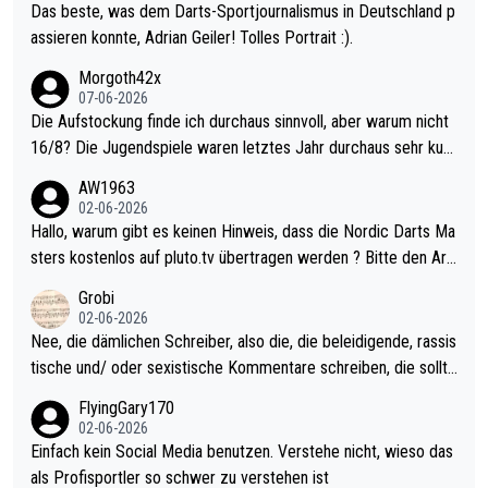
Das beste, was dem Darts-Sportjournalismus in Deutschland p
assieren konnte, Adrian Geiler! Tolles Portrait :).
Morgoth42x
07-06-2026
Die Aufstockung finde ich durchaus sinnvoll, aber warum nicht
16/8? Die Jugendspiele waren letztes Jahr durchaus sehr kurz
weilig und besser anzuschauen, als manch Erwachsenenspiel.
AW1963
Allerdings ist Mitchell Lawrie als Nummer 1 der Welt eh qualifi
02-06-2026
ziert. Somit ändert die automatische Qualifikation des Weltmei
Hallo, warum gibt es keinen Hinweis, dass die Nordic Darts Ma
sters erstmal nichts. Ich denke sie wollen damit für nächstes J
sters kostenlos auf pluto.tv übertragen werden ? Bitte den Arti
ahr vorsorgen, denn da ist er alt genug für die PDC und wird w
kel aktualisieren, danke!
Grobi
ohl wenig WDF Turniere spielen. Dies war bei Archie Self letzt
02-06-2026
es Jahr der Fall. Er musste als amtierender Weltmeister durch
Nee, die dämlichen Schreiber, also die, die beleidigende, rassis
den Qualifier und ich glaube kaum, dass Mitchel sich das (in Ve
tische und/ oder sexistische Kommentare schreiben, die sollte
gas) antun würde, wenn er doch eigentlich die PDC-WM als Zi
n das einfach mal bleiben lassen. Sollten besser mal ihr eigene
FlyingGary170
el hat.
s Leben in den Griff kriegen. Nur eins wundert mich: Luke Little
02-06-2026
r war doch neulich erst derjenige, der über Social Media GvV p
Einfach kein Social Media benutzen. Verstehe nicht, wieso das
rovoziert hat. Und Littlers Mutter schießt öfters mal gegen Ric
als Profisportler so schwer zu verstehen ist