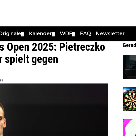
Originale
Kalender
WDF
FAQ
Newsletter
▼
▼
▼
ts Open 2025: Pietreczko
Gerad
er spielt gegen
30