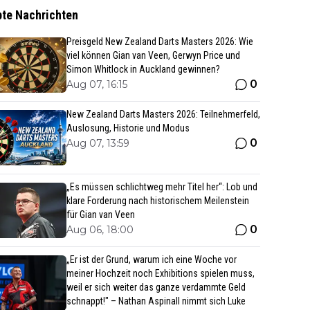
bte Nachrichten
Preisgeld New Zealand Darts Masters 2026: Wie
viel können Gian van Veen, Gerwyn Price und
Simon Whitlock in Auckland gewinnen?
0
Aug 07, 16:15
New Zealand Darts Masters 2026: Teilnehmerfeld,
Auslosung, Historie und Modus
0
Aug 07, 13:59
„Es müssen schlichtweg mehr Titel her“: Lob und
klare Forderung nach historischem Meilenstein
für Gian van Veen
0
Aug 06, 18:00
„Er ist der Grund, warum ich eine Woche vor
meiner Hochzeit noch Exhibitions spielen muss,
weil er sich weiter das ganze verdammte Geld
schnappt!" – Nathan Aspinall nimmt sich Luke