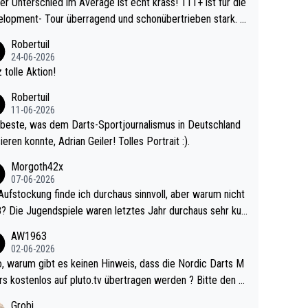
r Unterschied im Average ist echt krass! 111+ ist für die
lopment- Tour überragend und schonübertrieben stark. U
 Ave dagegen eigentlich schon zu schwach - gerad
Robertuil
st recht. Da gewinnst keinen Blumentopf - ist ja n
24-06-2026
kalspiel eines Kreisligisten vs einem Bu
 tolle Aktion!
ligisten.
Robertuil
11-06-2026
beste, was dem Darts-Sportjournalismus in Deutschland
ieren konnte, Adrian Geiler! Tolles Portrait :).
Morgoth42x
07-06-2026
Aufstockung finde ich durchaus sinnvoll, aber warum nicht
r durchaus sehr kur
lig und besser anzuschauen, als manch Erwachsenenspie
AW1963
02-06-2026
ert. Somit ändert die automatische Qualifikation des Weltm
e Nordic Darts M
mal nichts. Ich denke sie wollen damit für nächste
rs kostenlos auf pluto.tv übertragen werden ? Bitte den A
hr vorsorgen, denn da ist er alt genug für die PDC und wir
el aktualisieren, danke!
Grobi