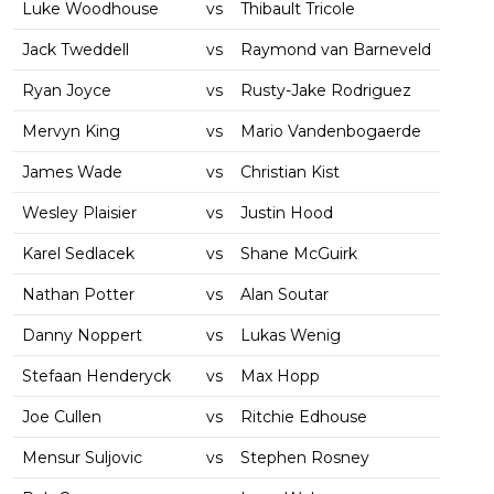
Luke Woodhouse
vs
Thibault Tricole
Jack Tweddell
vs
Raymond van Barneveld
Ryan Joyce
vs
Rusty-Jake Rodriguez
Mervyn King
vs
Mario Vandenbogaerde
James Wade
vs
Christian Kist
Wesley Plaisier
vs
Justin Hood
Karel Sedlacek
vs
Shane McGuirk
Nathan Potter
vs
Alan Soutar
Danny Noppert
vs
Lukas Wenig
Stefaan Henderyck
vs
Max Hopp
Joe Cullen
vs
Ritchie Edhouse
Mensur Suljovic
vs
Stephen Rosney