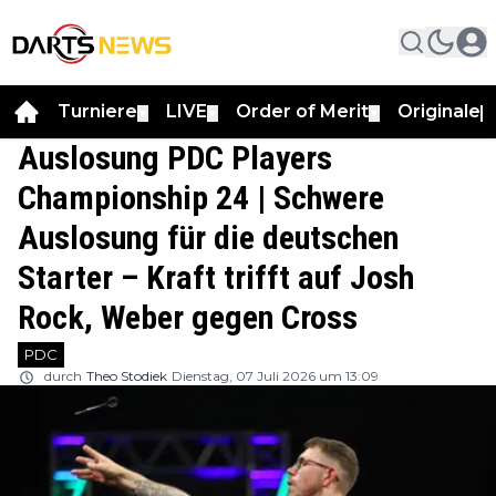
Turniere
LIVE
Order of Merit
Originale
▼
▼
▼
▼
Auslosung PDC Players
Championship 24 | Schwere
Auslosung für die deutschen
Starter – Kraft trifft auf Josh
Rock, Weber gegen Cross
PDC
durch
Theo Stodiek
Dienstag, 07 Juli 2026 um 13:09