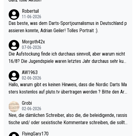
esligisten.
Robertuil
11-06-2026
Das beste, was dem Darts-Sportjournalismus in Deutschland p
assieren konnte, Adrian Geiler! Tolles Portrait :).
Morgoth42x
07-06-2026
Die Aufstockung finde ich durchaus sinnvoll, aber warum nicht
16/8? Die Jugendspiele waren letztes Jahr durchaus sehr kurz
weilig und besser anzuschauen, als manch Erwachsenenspiel.
AW1963
Allerdings ist Mitchell Lawrie als Nummer 1 der Welt eh qualifi
02-06-2026
ziert. Somit ändert die automatische Qualifikation des Weltmei
Hallo, warum gibt es keinen Hinweis, dass die Nordic Darts Ma
sters erstmal nichts. Ich denke sie wollen damit für nächstes J
sters kostenlos auf pluto.tv übertragen werden ? Bitte den Arti
ahr vorsorgen, denn da ist er alt genug für die PDC und wird w
kel aktualisieren, danke!
Grobi
ohl wenig WDF Turniere spielen. Dies war bei Archie Self letzt
02-06-2026
es Jahr der Fall. Er musste als amtierender Weltmeister durch
Nee, die dämlichen Schreiber, also die, die beleidigende, rassis
den Qualifier und ich glaube kaum, dass Mitchel sich das (in Ve
tische und/ oder sexistische Kommentare schreiben, die sollte
gas) antun würde, wenn er doch eigentlich die PDC-WM als Zi
n das einfach mal bleiben lassen. Sollten besser mal ihr eigene
FlyingGary170
el hat.