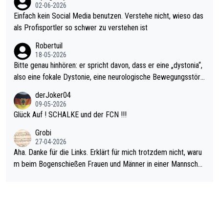
s Leben in den Griff kriegen. Nur eins wundert mich: Luke Little
02-06-2026
r war doch neulich erst derjenige, der über Social Media GvV p
Einfach kein Social Media benutzen. Verstehe nicht, wieso das
rovoziert hat. Und Littlers Mutter schießt öfters mal gegen Ric
als Profisportler so schwer zu verstehen ist
ardo Pietreczko auf Social Media. Hmmmm. Finde den Fehler!
Robertuil
18-05-2026
Bitte genau hinhören: er spricht davon, dass er eine „dystonia“,
also eine fokale Dystonie, eine neurologische Bewegungsstöru
ng, bei der unkontrolliert Bewegungen und Krämpfe erzeugt w
derJoker04
erden, im Arm hat. Und, dass Medikamente ihm helfen! Ich glau
09-05-2026
be immer noch, dass sehr viele der Dartits-Fälle fälschlich psy
Glück Auf ! SCHALKE und der FCN !!!
chologisiert werden und eigentlich fokale Dystonien sind. Und
Grobi
diese könnten teils wirksam behandelt werden! Dafür müsste
27-04-2026
man nur zum Neurologen und nicht zum Mentaltrainer gehen…
Aha. Danke für die Links. Erklärt für mich trotzdem nicht, waru
m beim Bogenschießen Frauen und Männer in einer Mannschaf
t spielen. Und beim Dressurreiten sind ebenfalls Frauen und Mä
nner in einer Mannschaft und das, obwohl hier auch eine Körpe
rlichkeit vorausgesetzt ist. Gilt sogar bei den olympischen Spie
len! Der Podcast "Tops Tops Tops" (Folgen 70 und 72) beschä