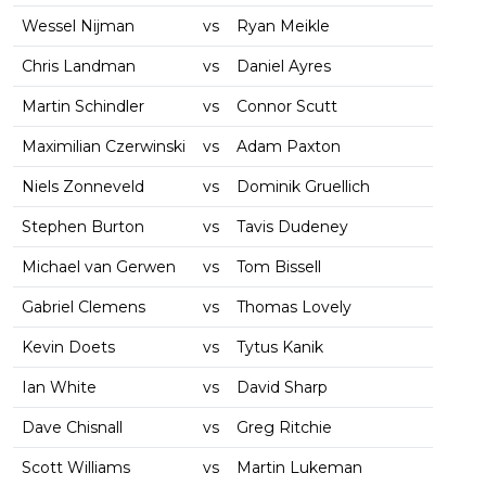
Wessel Nijman
vs
Ryan Meikle
Chris Landman
vs
Daniel Ayres
Martin Schindler
vs
Connor Scutt
Maximilian Czerwinski
vs
Adam Paxton
Niels Zonneveld
vs
Dominik Gruellich
Stephen Burton
vs
Tavis Dudeney
Michael van Gerwen
vs
Tom Bissell
Gabriel Clemens
vs
Thomas Lovely
Kevin Doets
vs
Tytus Kanik
Ian White
vs
David Sharp
Dave Chisnall
vs
Greg Ritchie
Scott Williams
vs
Martin Lukeman