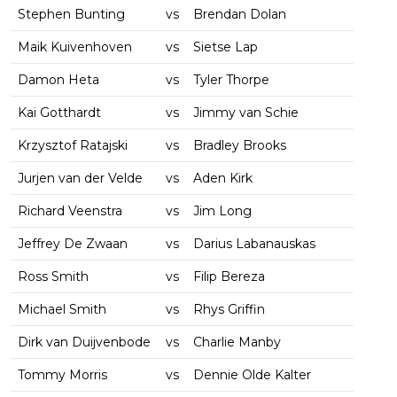
Stephen Bunting
vs
Brendan Dolan
Maik Kuivenhoven
vs
Sietse Lap
Damon Heta
vs
Tyler Thorpe
Kai Gotthardt
vs
Jimmy van Schie
Krzysztof Ratajski
vs
Bradley Brooks
Jurjen van der Velde
vs
Aden Kirk
Richard Veenstra
vs
Jim Long
Jeffrey De Zwaan
vs
Darius Labanauskas
Ross Smith
vs
Filip Bereza
Michael Smith
vs
Rhys Griffin
Dirk van Duijvenbode
vs
Charlie Manby
Tommy Morris
vs
Dennie Olde Kalter