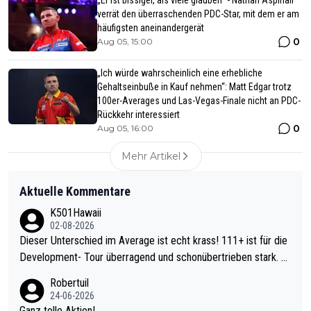
„Er ist bissiger, als viele glauben“ - Nathan Aspinall
verrät den überraschenden PDC-Star, mit dem er am
häufigsten aneinandergerät
0
Aug 05, 15:00
„Ich würde wahrscheinlich eine erhebliche
Gehaltseinbuße in Kauf nehmen“: Matt Edgar trotz
100er-Averages und Las-Vegas-Finale nicht an PDC-
Rückkehr interessiert
0
Aug 05, 16:00
Mehr Artikel
Aktuelle Kommentare
K501Hawaii
02-08-2026
Dieser Unterschied im Average ist echt krass! 111+ ist für die
Development- Tour überragend und schonübertrieben stark. U
nter 60 im Ave dagegen eigentlich schon zu schwach - gerade
Robertuil
mal 40+ erst recht. Da gewinnst keinen Blumentopf - ist ja noc
24-06-2026
h krasser wie ein Pokalspiel eines Kreisligisten vs einem Bund
Ganz tolle Aktion!