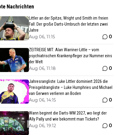
bte Nachrichten
Littler an der Spitze, Wright und Smith im freien
Fall: Der große Darts-Umbruch der letzten zwei
Jahre
0
Aug 06, 11:15
ZEITREISE MIT: Alan Warriner-Little – vom
psychiatrischen Krankenpfleger zur Nummer eins
der Welt
0
Aug 06, 11:18
Jahresrangliste: Luke Littler dominiert 2026 die
Preisgeldrangliste – Luke Humphries und Michael
van Gerwen verlieren an Boden
0
Aug 06, 14:15
Wann beginnt die Darts-WM 2027, wo liegt der
Ally Pally und wie bekommt man Tickets?
0
Aug 06, 19:12