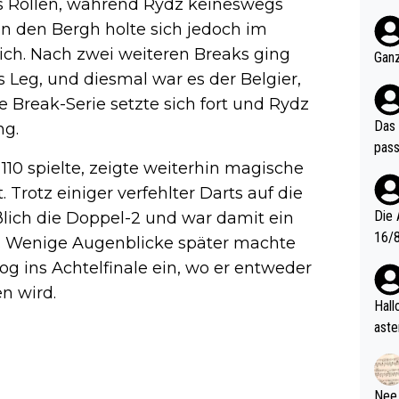
ins Rollen, während Rydz keineswegs
nter 60 im
n den Bergh holte sich jedoch im
e mal 40+ er
ch. Nach zwei weiteren Breaks ging
och krasser wie ein Po
Ganz
ndes
s Leg, und diesmal war es der Belgier,
ie Break-Serie setzte sich fort und Rydz
Das 
ng.
pass
10 spielte, zeigte weiterhin magische
. Trotz einiger verfehlter Darts auf die
Die 
ßlich die Doppel-2 und war damit ein
16/8? Die Jugendspiele waren letztes Jah
nt. Wenige Augenblicke später machte
zwei
og ins Achtelfinale ein, wo er entweder
l. Allerdings ist Mitchell Lawrie als Nummer 1 der Welt eh quali
en wird.
fizi
Hallo, warum gibt es keinen Hinweis, dass di
eisters erst
aste
s Ja
rtik
d wo
etzt
Nee,