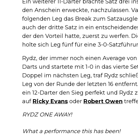
Ein weiterer 11-Darter brachte Satz drei 
den Anschein erweckte, nachzulassen. Va
folgenden Leg das Break zum Satzausglei
auch der dritte Satz in ein entscheidende
der den Vorteil hatte, zuerst zu werfen. D
holte sich Leg fünf für eine 3-0-Satzführu
Rydz, der immer noch einen Average von 1
Darts und startete mit 1-0 in das vierte Set
Doppel im nächsten Leg, traf Rydz schlie
Leg von der Runde der letzten 16 entfer
ein 12-Darter den Sieg perfekt und Rydz z
auf
Ricky Evans
oder
Robert Owen
treff
RYDZ ONE AWAY!
What a performance this has been!