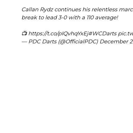
Callan Rydz continues his relentless march
break to lead 3-0 with a 110 average!
📺
https://t.co/pIQvhqYxEj
#WCDarts
pic.t
— PDC Darts (@OfficialPDC)
December 2