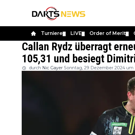
Turniere
LIVE
Order of Merit
▼
▼
▼
Callan Rydz überragt erne
105,31 und besiegt Dimitr
durch
Nic Gayer
Sonntag, 29 Dezember 2024 um 