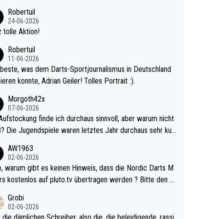
 Ave dagegen eigentlich schon zu schwach - gerad
Robertuil
st recht. Da gewinnst keinen Blumentopf - ist ja n
24-06-2026
kalspiel eines Kreisligisten vs einem Bu
 tolle Aktion!
ligisten.
Robertuil
11-06-2026
beste, was dem Darts-Sportjournalismus in Deutschland
ieren konnte, Adrian Geiler! Tolles Portrait :).
Morgoth42x
07-06-2026
Aufstockung finde ich durchaus sinnvoll, aber warum nicht
r durchaus sehr kur
lig und besser anzuschauen, als manch Erwachsenenspie
AW1963
02-06-2026
ert. Somit ändert die automatische Qualifikation des Weltm
e Nordic Darts M
mal nichts. Ich denke sie wollen damit für nächste
rs kostenlos auf pluto.tv übertragen werden ? Bitte den A
hr vorsorgen, denn da ist er alt genug für die PDC und wir
el aktualisieren, danke!
Grobi
hl wenig WDF Turniere spielen. Dies war bei Archie Self l
02-06-2026
es Jahr der Fall. Er musste als amtierender Weltmeister d
 die dämlichen Schreiber, also die, die beleidigende, rassi