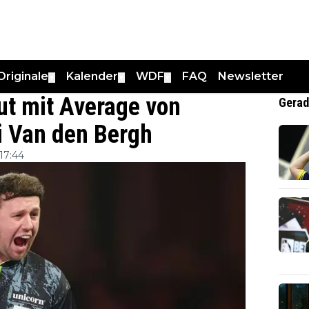
Originale
Kalender
WDF
FAQ
Newsletter
▼
▼
▼
ut mit Average von
Gerad
i Van den Bergh
17:44