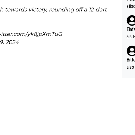
urch
stis
 towards victory, rounding off a 12-dart
(in 
ten 
als Z
nes 
ttle
Einf
witter.com/yk8jpXmTuG
vV p
als 
9, 2024
n Ri
ehle
Bitt
also
ung,
werd
aube
sych
d di
e ma
n…