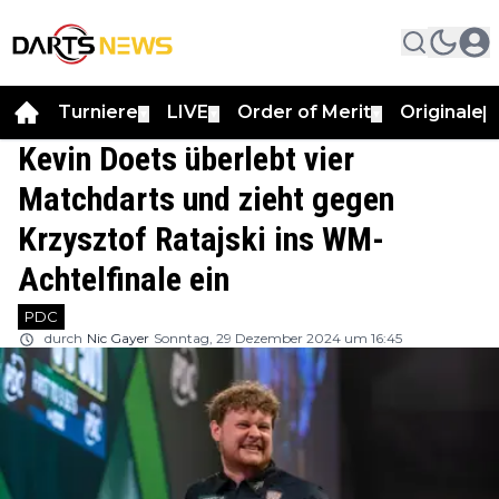
Turniere
LIVE
Order of Merit
Originale
▼
▼
▼
▼
Kevin Doets überlebt vier
Matchdarts und zieht gegen
Krzysztof Ratajski ins WM-
Achtelfinale ein
PDC
durch
Nic Gayer
Sonntag, 29 Dezember 2024 um 16:45