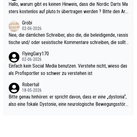
ziert. Somit ändert die automatische Qualifikation des Weltmei
Hallo, warum gibt es keinen Hinweis, dass die Nordic Darts Ma
sters erstmal nichts. Ich denke sie wollen damit für nächstes J
sters kostenlos auf pluto.tv übertragen werden ? Bitte den Arti
ahr vorsorgen, denn da ist er alt genug für die PDC und wird w
kel aktualisieren, danke!
Grobi
ohl wenig WDF Turniere spielen. Dies war bei Archie Self letzt
02-06-2026
es Jahr der Fall. Er musste als amtierender Weltmeister durch
Nee, die dämlichen Schreiber, also die, die beleidigende, rassis
den Qualifier und ich glaube kaum, dass Mitchel sich das (in Ve
tische und/ oder sexistische Kommentare schreiben, die sollte
gas) antun würde, wenn er doch eigentlich die PDC-WM als Zi
n das einfach mal bleiben lassen. Sollten besser mal ihr eigene
FlyingGary170
el hat.
s Leben in den Griff kriegen. Nur eins wundert mich: Luke Little
02-06-2026
r war doch neulich erst derjenige, der über Social Media GvV p
Einfach kein Social Media benutzen. Verstehe nicht, wieso das
rovoziert hat. Und Littlers Mutter schießt öfters mal gegen Ric
als Profisportler so schwer zu verstehen ist
ardo Pietreczko auf Social Media. Hmmmm. Finde den Fehler!
Robertuil
18-05-2026
Bitte genau hinhören: er spricht davon, dass er eine „dystonia“,
also eine fokale Dystonie, eine neurologische Bewegungsstöru
ng, bei der unkontrolliert Bewegungen und Krämpfe erzeugt w
erden, im Arm hat. Und, dass Medikamente ihm helfen! Ich glau
be immer noch, dass sehr viele der Dartits-Fälle fälschlich psy
chologisiert werden und eigentlich fokale Dystonien sind. Und