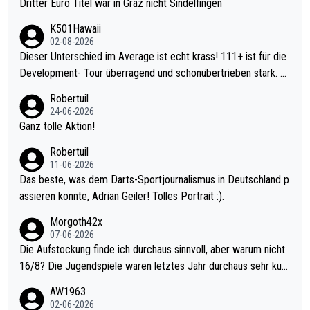
Dritter Euro Titel war in Graz nicht Sindelfingen
K501Hawaii
02-08-2026
Dieser Unterschied im Average ist echt krass! 111+ ist für die
Development- Tour überragend und schonübertrieben stark. U
nter 60 im Ave dagegen eigentlich schon zu schwach - gerade
Robertuil
mal 40+ erst recht. Da gewinnst keinen Blumentopf - ist ja noc
24-06-2026
h krasser wie ein Pokalspiel eines Kreisligisten vs einem Bund
Ganz tolle Aktion!
esligisten.
Robertuil
11-06-2026
Das beste, was dem Darts-Sportjournalismus in Deutschland p
assieren konnte, Adrian Geiler! Tolles Portrait :).
Morgoth42x
07-06-2026
Die Aufstockung finde ich durchaus sinnvoll, aber warum nicht
16/8? Die Jugendspiele waren letztes Jahr durchaus sehr kurz
weilig und besser anzuschauen, als manch Erwachsenenspiel.
AW1963
Allerdings ist Mitchell Lawrie als Nummer 1 der Welt eh qualifi
02-06-2026