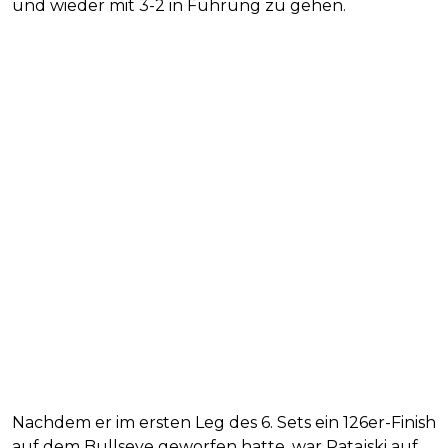
und wieder mit 3-2 in Führung zu gehen.
Nachdem er im ersten Leg des 6. Sets ein 126er-Finish
auf dem Bullseye geworfen hatte, war Ratajski auf