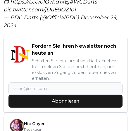
📺
https://t.co/pIQvhqYxEj
#WCDarts
pic.twitter.com/jDuE9OZ1p1
— PDC Darts (@OfficialPDC)
December 29,
2024
Fordern Sie Ihren Newsletter noch
heute an
Schalten Sie Ihr ultimatives Darts-Erlebnis
frei - melden Sie sich noch heute an, um
exklusiven Zugang zu den Top-Stories zu
erhalten.
Abonnieren
Nic Gayer
Redakteur