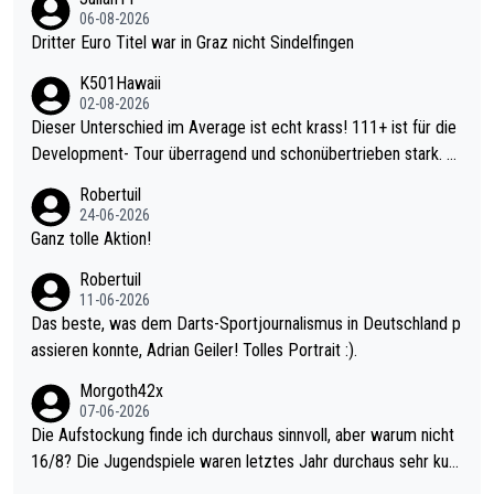
06-08-2026
Dritter Euro Titel war in Graz nicht Sindelfingen
K501Hawaii
02-08-2026
Dieser Unterschied im Average ist echt krass! 111+ ist für die
Development- Tour überragend und schonübertrieben stark. U
nter 60 im Ave dagegen eigentlich schon zu schwach - gerade
Robertuil
mal 40+ erst recht. Da gewinnst keinen Blumentopf - ist ja noc
24-06-2026
h krasser wie ein Pokalspiel eines Kreisligisten vs einem Bund
Ganz tolle Aktion!
esligisten.
Robertuil
11-06-2026
Das beste, was dem Darts-Sportjournalismus in Deutschland p
assieren konnte, Adrian Geiler! Tolles Portrait :).
Morgoth42x
07-06-2026
Die Aufstockung finde ich durchaus sinnvoll, aber warum nicht
16/8? Die Jugendspiele waren letztes Jahr durchaus sehr kurz
weilig und besser anzuschauen, als manch Erwachsenenspiel.