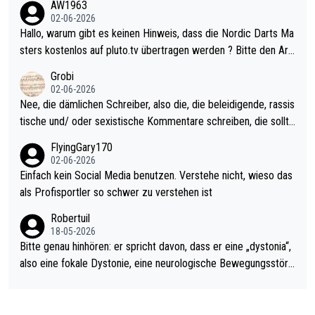
AW1963
Allerdings ist Mitchell Lawrie als Nummer 1 der Welt eh qualifi
02-06-2026
ziert. Somit ändert die automatische Qualifikation des Weltmei
Hallo, warum gibt es keinen Hinweis, dass die Nordic Darts Ma
sters erstmal nichts. Ich denke sie wollen damit für nächstes J
sters kostenlos auf pluto.tv übertragen werden ? Bitte den Arti
ahr vorsorgen, denn da ist er alt genug für die PDC und wird w
kel aktualisieren, danke!
Grobi
ohl wenig WDF Turniere spielen. Dies war bei Archie Self letzt
02-06-2026
es Jahr der Fall. Er musste als amtierender Weltmeister durch
Nee, die dämlichen Schreiber, also die, die beleidigende, rassis
den Qualifier und ich glaube kaum, dass Mitchel sich das (in Ve
tische und/ oder sexistische Kommentare schreiben, die sollte
gas) antun würde, wenn er doch eigentlich die PDC-WM als Zi
n das einfach mal bleiben lassen. Sollten besser mal ihr eigene
FlyingGary170
el hat.
s Leben in den Griff kriegen. Nur eins wundert mich: Luke Little
02-06-2026
r war doch neulich erst derjenige, der über Social Media GvV p
Einfach kein Social Media benutzen. Verstehe nicht, wieso das
rovoziert hat. Und Littlers Mutter schießt öfters mal gegen Ric
als Profisportler so schwer zu verstehen ist
ardo Pietreczko auf Social Media. Hmmmm. Finde den Fehler!
Robertuil
18-05-2026
Bitte genau hinhören: er spricht davon, dass er eine „dystonia“,
also eine fokale Dystonie, eine neurologische Bewegungsstöru
ng, bei der unkontrolliert Bewegungen und Krämpfe erzeugt w
erden, im Arm hat. Und, dass Medikamente ihm helfen! Ich glau
be immer noch, dass sehr viele der Dartits-Fälle fälschlich psy