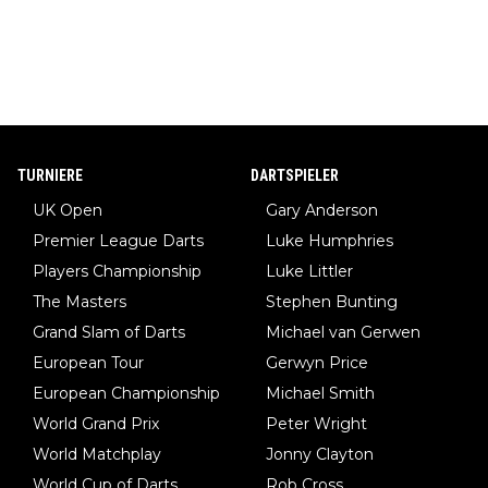
TURNIERE
DARTSPIELER
UK Open
Gary Anderson
Premier League Darts
Luke Humphries
Players Championship
Luke Littler
The Masters
Stephen Bunting
Grand Slam of Darts
Michael van Gerwen
European Tour
Gerwyn Price
European Championship
Michael Smith
World Grand Prix
Peter Wright
World Matchplay
Jonny Clayton
World Cup of Darts
Rob Cross