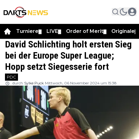
Turniere
LIVE
Order of Merit
Originale
▼
▼
▼
▼
David Schlichting holt ersten Sieg
bei der Europe Super League;
Hopp setzt Siegesserie fort
PDC
durch
Sylke Puck
Mittwoch, 06 November 2024 um 15:38