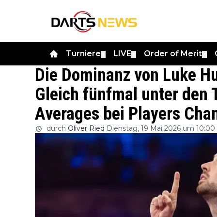
Turniere
LIVE
Order of Merit
▼
▼
▼
Die Dominanz von Luke Hu
Gleich fünfmal unter den 
Averages bei Players Cha
durch
Oliver Ried
Dienstag, 19 Mai 2026 um 10:00