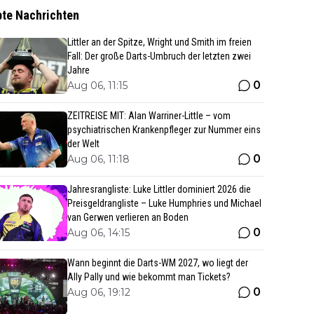
bte Nachrichten
Littler an der Spitze, Wright und Smith im freien
Fall: Der große Darts-Umbruch der letzten zwei
Jahre
0
Aug 06, 11:15
ZEITREISE MIT: Alan Warriner-Little – vom
psychiatrischen Krankenpfleger zur Nummer eins
der Welt
0
Aug 06, 11:18
Jahresrangliste: Luke Littler dominiert 2026 die
Preisgeldrangliste – Luke Humphries und Michael
van Gerwen verlieren an Boden
0
Aug 06, 14:15
Wann beginnt die Darts-WM 2027, wo liegt der
Ally Pally und wie bekommt man Tickets?
0
Aug 06, 19:12