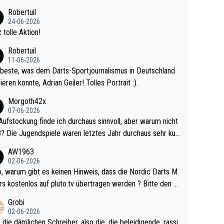
 Ave dagegen eigentlich schon zu schwach - gerad
Robertuil
st recht. Da gewinnst keinen Blumentopf - ist ja n
24-06-2026
kalspiel eines Kreisligisten vs einem Bu
 tolle Aktion!
ligisten.
Robertuil
11-06-2026
beste, was dem Darts-Sportjournalismus in Deutschland
ieren konnte, Adrian Geiler! Tolles Portrait :).
Morgoth42x
07-06-2026
Aufstockung finde ich durchaus sinnvoll, aber warum nicht
r durchaus sehr kur
lig und besser anzuschauen, als manch Erwachsenenspie
AW1963
02-06-2026
ert. Somit ändert die automatische Qualifikation des Weltm
e Nordic Darts M
mal nichts. Ich denke sie wollen damit für nächste
rs kostenlos auf pluto.tv übertragen werden ? Bitte den A
hr vorsorgen, denn da ist er alt genug für die PDC und wir
el aktualisieren, danke!
Grobi
hl wenig WDF Turniere spielen. Dies war bei Archie Self l
02-06-2026
es Jahr der Fall. Er musste als amtierender Weltmeister d
 die dämlichen Schreiber, also die, die beleidigende, rassi