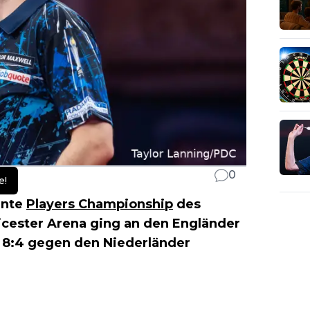
0
e!
hnte
Players Championship
des
eicester Arena ging an den Engländer
it 8:4 gegen den Niederländer