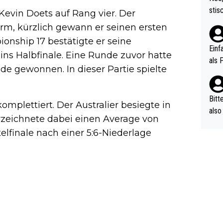
urch
stis
Kevin Doets auf Rang vier. Der
(in 
ten 
orm, kürzlich gewann er seinen ersten
als Z
nes 
onship 17 bestätigte er seine
ttle
Einf
ns Halbfinale. Eine Runde zuvor hatte
vV p
als 
de gewonnen. In dieser Partie spielte
n Ri
ehle
Bitt
plettiert. Der Australier besiegte in
also
rzeichnete dabei einen Average von
ung,
telfinale nach einer 5:6-Niederlage
werd
aube
sych
d di
e ma
n…