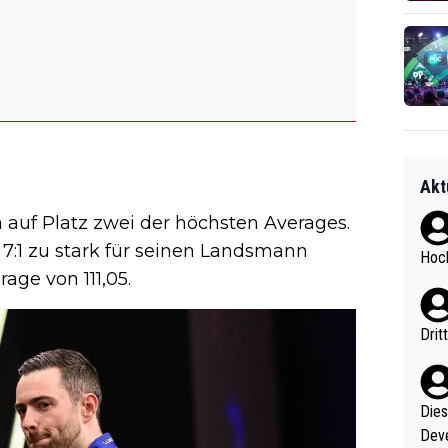
Akt
 auf Platz zwei der höchsten Averages.
7:1 zu stark für seinen Landsmann
Hoch
age von 111,05.
Drit
Diese
Deve