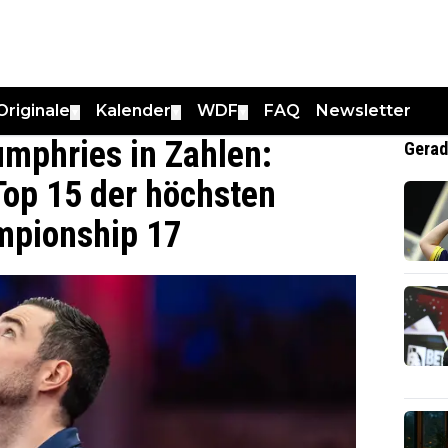
Originale
Kalender
WDF
FAQ
Newsletter
▼
▼
▼
mphries in Zahlen:
Gerad
Top 15 der höchsten
mpionship 17