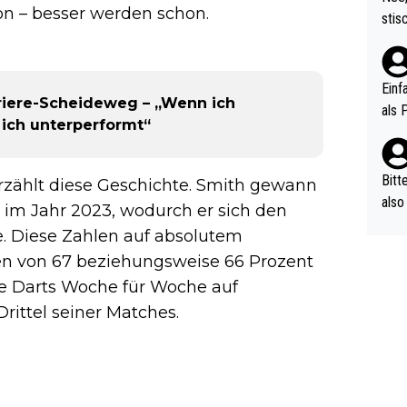
urch
ion – besser werden schon.
stis
(in 
ten 
als Z
nes 
ttle
Einf
riere-Scheideweg – „Wenn ich
vV p
als 
 ich unterperformt“
n Ri
ehle
Bitt
rzählt diese Geschichte. Smith gewann
also
 im Jahr 2023, wodurch er sich den
ung,
te. Diese Zahlen auf absolutem
werd
n von 67 beziehungsweise 66 Prozent
aube
ue Darts Woche für Woche auf
sych
rittel seiner Matches.
d di
e ma
n…