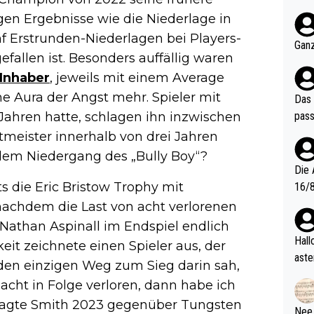
nter 60 im
gen Ergebnisse wie die Niederlage in
e mal 40+ er
f Erstrunden-Niederlagen bei Players-
och krasser wie ein Po
Ganz
fallen ist. Besonders auffällig waren
ndes
Inhaber
, jeweils mit einem Average
e Aura der Angst mehr. Spieler mit
Das 
 Jahren hatte, schlagen ihn inzwischen
pass
meister innerhalb von drei Jahren
 dem Niedergang des „Bully Boy“?
Die 
s die Eric Bristow Trophy mit
16/8? Die Jugendspiele waren letztes Jah
zwei
nachdem die Last von acht verlorenen
l. Allerdings ist Mitchell Lawrie als Nummer 1 der Welt eh quali
 Nathan Aspinall im Endspiel endlich
fizi
Hallo, warum gibt es keinen Hinweis, dass di
eit zeichnete einen Spieler aus, der
eisters erst
aste
 den einzigen Weg zum Sieg darin sah,
s Ja
rtik
 acht in Folge verloren, dann habe ich
d wo
sagte Smith 2023 gegenüber Tungsten
etzt
Nee,