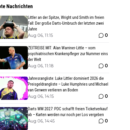
bte Nachrichten
Littler an der Spitze, Wright und Smith im freien
Fall: Der große Darts-Umbruch der letzten zwei
Jahre
0
Aug 06, 11:15
ZEITREISE MIT: Alan Warriner-Little – vom
psychiatrischen Krankenpfleger zur Nummer eins
der Welt
0
Aug 06, 11:18
Jahresrangliste: Luke Littler dominiert 2026 die
Preisgeldrangliste – Luke Humphries und Michael
van Gerwen verlieren an Boden
0
Aug 06, 14:15
Darts WM 2027: PDC schafft freien Ticketverkauf
ab – Karten werden nur noch per Los vergeben
0
Aug 06, 14:45