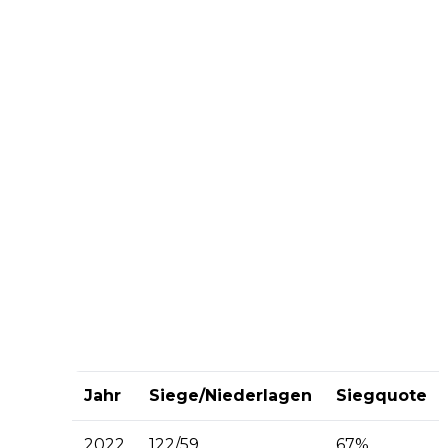
Jahr
Siege/Niederlagen
Siegquote
2022
122/59
67%