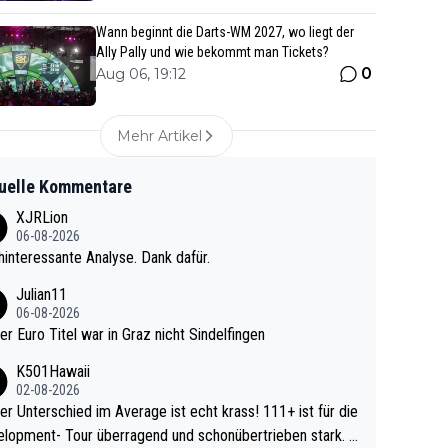
Wann beginnt die Darts-WM 2027, wo liegt der
Ally Pally und wie bekommt man Tickets?
0
Aug 06, 19:12
Mehr Artikel
uelle Kommentare
XJRLion
06-08-2026
interessante Analyse. Dank dafür.
Julian11
06-08-2026
ter Euro Titel war in Graz nicht Sindelfingen
K501Hawaii
02-08-2026
r Unterschied im Average ist echt krass! 111+ ist für die
lopment- Tour überragend und schonübertrieben stark. U