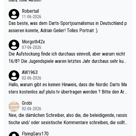
esligisten.
Robertuil
11-06-2026
Das beste, was dem Darts-Sportjournalismus in Deutschland p
assieren konnte, Adrian Geiler! Tolles Portrait :).
Morgoth42x
07-06-2026
Die Aufstockung finde ich durchaus sinnvoll, aber warum nicht
16/8? Die Jugendspiele waren letztes Jahr durchaus sehr kurz
weilig und besser anzuschauen, als manch Erwachsenenspiel.
AW1963
Allerdings ist Mitchell Lawrie als Nummer 1 der Welt eh qualifi
02-06-2026
ziert. Somit ändert die automatische Qualifikation des Weltmei
Hallo, warum gibt es keinen Hinweis, dass die Nordic Darts Ma
sters erstmal nichts. Ich denke sie wollen damit für nächstes J
sters kostenlos auf pluto.tv übertragen werden ? Bitte den Arti
ahr vorsorgen, denn da ist er alt genug für die PDC und wird w
kel aktualisieren, danke!
Grobi
ohl wenig WDF Turniere spielen. Dies war bei Archie Self letzt
02-06-2026
es Jahr der Fall. Er musste als amtierender Weltmeister durch
Nee, die dämlichen Schreiber, also die, die beleidigende, rassis
den Qualifier und ich glaube kaum, dass Mitchel sich das (in Ve
tische und/ oder sexistische Kommentare schreiben, die sollte
gas) antun würde, wenn er doch eigentlich die PDC-WM als Zi
n das einfach mal bleiben lassen. Sollten besser mal ihr eigene
FlyingGary170
el hat.