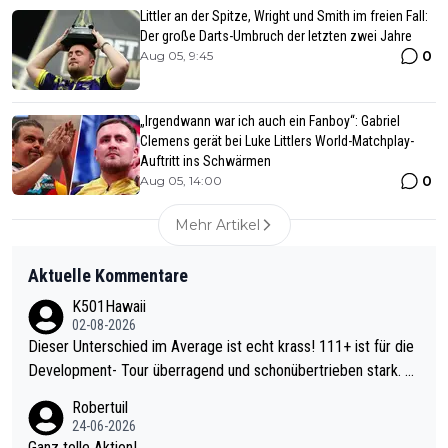
Littler an der Spitze, Wright und Smith im freien Fall:
Der große Darts-Umbruch der letzten zwei Jahre
0
Aug 05, 9:45
„Irgendwann war ich auch ein Fanboy“: Gabriel
Clemens gerät bei Luke Littlers World-Matchplay-
Auftritt ins Schwärmen
0
Aug 05, 14:00
Mehr Artikel
Aktuelle Kommentare
K501Hawaii
02-08-2026
Dieser Unterschied im Average ist echt krass! 111+ ist für die
Development- Tour überragend und schonübertrieben stark. U
nter 60 im Ave dagegen eigentlich schon zu schwach - gerade
Robertuil
mal 40+ erst recht. Da gewinnst keinen Blumentopf - ist ja noc
24-06-2026
h krasser wie ein Pokalspiel eines Kreisligisten vs einem Bund
Ganz tolle Aktion!