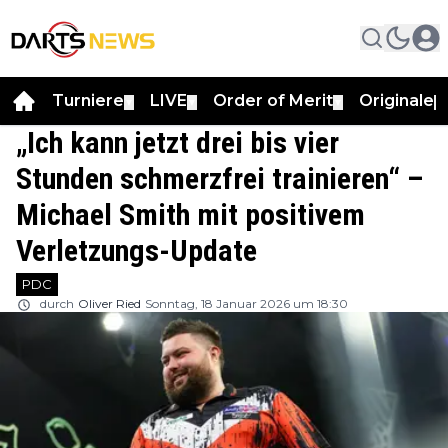
Turniere
LIVE
Order of Merit
Originale
▼
▼
▼
▼
„Ich kann jetzt drei bis vier
Stunden schmerzfrei trainieren“ –
Michael Smith mit positivem
Verletzungs-Update
PDC
durch
Oliver Ried
Sonntag, 18 Januar 2026 um 18:30