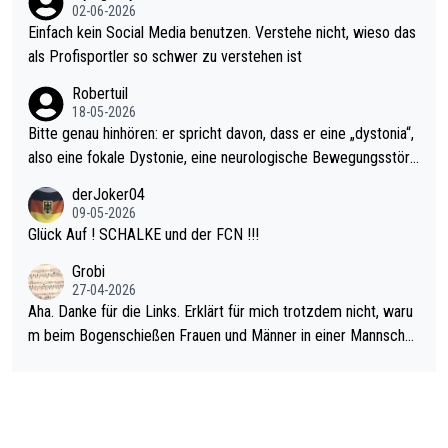
s Leben in den Griff kriegen. Nur eins wundert mich: Luke Little
02-06-2026
r war doch neulich erst derjenige, der über Social Media GvV p
Einfach kein Social Media benutzen. Verstehe nicht, wieso das
rovoziert hat. Und Littlers Mutter schießt öfters mal gegen Ric
als Profisportler so schwer zu verstehen ist
ardo Pietreczko auf Social Media. Hmmmm. Finde den Fehler!
Robertuil
18-05-2026
Bitte genau hinhören: er spricht davon, dass er eine „dystonia“,
also eine fokale Dystonie, eine neurologische Bewegungsstöru
ng, bei der unkontrolliert Bewegungen und Krämpfe erzeugt w
derJoker04
erden, im Arm hat. Und, dass Medikamente ihm helfen! Ich glau
09-05-2026
be immer noch, dass sehr viele der Dartits-Fälle fälschlich psy
Glück Auf ! SCHALKE und der FCN !!!
chologisiert werden und eigentlich fokale Dystonien sind. Und
Grobi
diese könnten teils wirksam behandelt werden! Dafür müsste
27-04-2026
man nur zum Neurologen und nicht zum Mentaltrainer gehen…
Aha. Danke für die Links. Erklärt für mich trotzdem nicht, waru
m beim Bogenschießen Frauen und Männer in einer Mannschaf
t spielen. Und beim Dressurreiten sind ebenfalls Frauen und Mä
nner in einer Mannschaft und das, obwohl hier auch eine Körpe
rlichkeit vorausgesetzt ist. Gilt sogar bei den olympischen Spie
len! Der Podcast "Tops Tops Tops" (Folgen 70 und 72) beschä