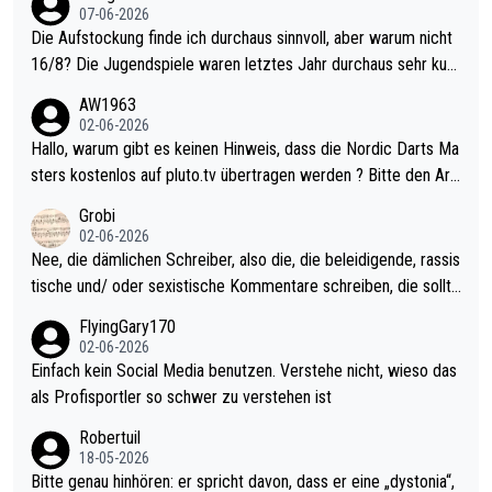
07-06-2026
Die Aufstockung finde ich durchaus sinnvoll, aber warum nicht
16/8? Die Jugendspiele waren letztes Jahr durchaus sehr kurz
weilig und besser anzuschauen, als manch Erwachsenenspiel.
AW1963
Allerdings ist Mitchell Lawrie als Nummer 1 der Welt eh qualifi
02-06-2026
ziert. Somit ändert die automatische Qualifikation des Weltmei
Hallo, warum gibt es keinen Hinweis, dass die Nordic Darts Ma
sters erstmal nichts. Ich denke sie wollen damit für nächstes J
sters kostenlos auf pluto.tv übertragen werden ? Bitte den Arti
ahr vorsorgen, denn da ist er alt genug für die PDC und wird w
kel aktualisieren, danke!
Grobi
ohl wenig WDF Turniere spielen. Dies war bei Archie Self letzt
02-06-2026
es Jahr der Fall. Er musste als amtierender Weltmeister durch
Nee, die dämlichen Schreiber, also die, die beleidigende, rassis
den Qualifier und ich glaube kaum, dass Mitchel sich das (in Ve
tische und/ oder sexistische Kommentare schreiben, die sollte
gas) antun würde, wenn er doch eigentlich die PDC-WM als Zi
n das einfach mal bleiben lassen. Sollten besser mal ihr eigene
FlyingGary170
el hat.
s Leben in den Griff kriegen. Nur eins wundert mich: Luke Little
02-06-2026
r war doch neulich erst derjenige, der über Social Media GvV p
Einfach kein Social Media benutzen. Verstehe nicht, wieso das
rovoziert hat. Und Littlers Mutter schießt öfters mal gegen Ric
als Profisportler so schwer zu verstehen ist
ardo Pietreczko auf Social Media. Hmmmm. Finde den Fehler!
Robertuil
18-05-2026
Bitte genau hinhören: er spricht davon, dass er eine „dystonia“,