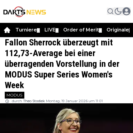
Turniere
LIVE
Order of Merit
Originale
▼
▼
▼
▼
Fallon Sherrock überzeugt mit
112,73-Average bei einer
überragenden Vorstellung in der
MODUS Super Series Women's
Week
MODUS
durch
Theo Stodiek
Montag, 19 Januar 2026 um 11:01