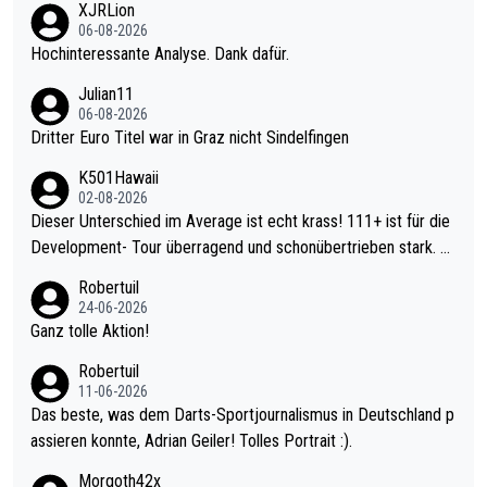
XJRLion
06-08-2026
Hochinteressante Analyse. Dank dafür.
Julian11
06-08-2026
Dritter Euro Titel war in Graz nicht Sindelfingen
K501Hawaii
02-08-2026
Dieser Unterschied im Average ist echt krass! 111+ ist für die
Development- Tour überragend und schonübertrieben stark. U
nter 60 im Ave dagegen eigentlich schon zu schwach - gerade
Robertuil
mal 40+ erst recht. Da gewinnst keinen Blumentopf - ist ja noc
24-06-2026
h krasser wie ein Pokalspiel eines Kreisligisten vs einem Bund
Ganz tolle Aktion!
esligisten.
Robertuil
11-06-2026
Das beste, was dem Darts-Sportjournalismus in Deutschland p
assieren konnte, Adrian Geiler! Tolles Portrait :).
Morgoth42x