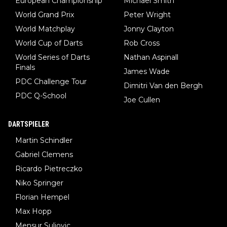
European Championship
Michael Smith
World Grand Prix
Peter Wright
World Matchplay
Jonny Clayton
World Cup of Darts
Rob Cross
World Series of Darts
Nathan Aspinall
Finals
James Wade
PDC Challenge Tour
Dimitri Van den Bergh
PDC Q-School
Joe Cullen
DARTSPIELER
Martin Schindler
Gabriel Clemens
Ricardo Pietreczko
Niko Springer
Florian Hempel
Max Hopp
Mensur Suljovic