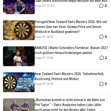
Luke Littlers historische Major-Mission vor dem Aus
0
Aug 07, 17:30
Preisgeld New Zealand Darts Masters 2026: Wie viel
können Gian van Veen, Gerwyn Price und Simon
Whitlock in Auckland gewinnen?
0
Aug 07, 16:15
ANALYSE | Martin Schindlers Formkrise: Warum 2027
noch größere Herausforderungen warten
2
Aug 07, 13:59
New Zealand Darts Masters 2026: Teilnehmerfeld,
Auslosung, Historie und Modus
0
Aug 07, 13:59
„Momentan kommt er nicht einmal in die Nähe von
Phil Taylor“ – Darts-Analysten halten Luke Littler
noch lange nicht für den Besten aller Zeiten