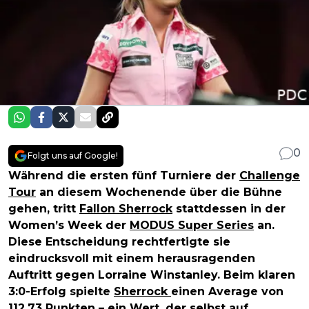
0
Folgt uns auf Google!
Während die ersten fünf Turniere der
Challenge
Tour
an diesem Wochenende über die Bühne
gehen, tritt
Fallon Sherrock
stattdessen in der
Women’s Week der
MODUS Super Series
an.
Diese Entscheidung rechtfertigte sie
eindrucksvoll mit einem herausragenden
Auftritt gegen Lorraine Winstanley. Beim klaren
3:0-Erfolg spielte
Sherrock
einen Average von
112,73 Punkten – ein Wert, der selbst auf