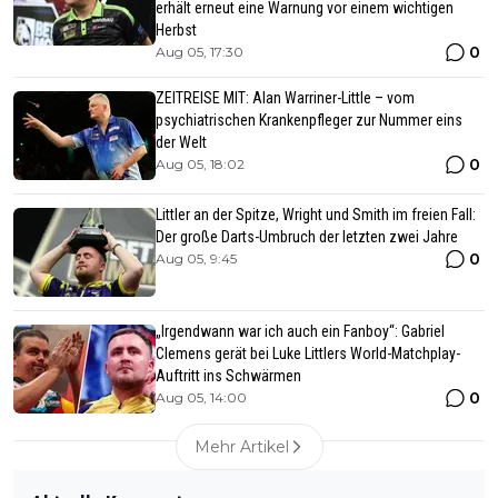
erhält erneut eine Warnung vor einem wichtigen
Herbst
0
Aug 05, 17:30
ZEITREISE MIT: Alan Warriner-Little – vom
psychiatrischen Krankenpfleger zur Nummer eins
der Welt
0
Aug 05, 18:02
Littler an der Spitze, Wright und Smith im freien Fall:
Der große Darts-Umbruch der letzten zwei Jahre
0
Aug 05, 9:45
„Irgendwann war ich auch ein Fanboy“: Gabriel
Clemens gerät bei Luke Littlers World-Matchplay-
Auftritt ins Schwärmen
0
Aug 05, 14:00
Mehr Artikel