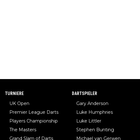
TURNIERE
DARTSPIELER
UK Open
Gary Anderson
Premier League Darts
Luke Humphries
Players Championship
Luke Littler
The Masters
Stephen Bunting
Grand Slam of Darts
Michael van Gerwen