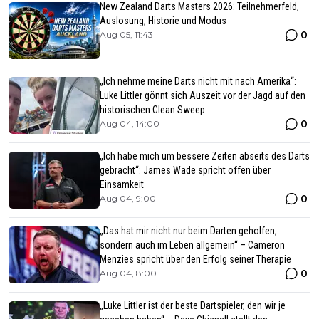
New Zealand Darts Masters 2026: Teilnehmerfeld,
Auslosung, Historie und Modus
0
Aug 05, 11:43
„Ich nehme meine Darts nicht mit nach Amerika“:
Luke Littler gönnt sich Auszeit vor der Jagd auf den
historischen Clean Sweep
0
Aug 04, 14:00
„Ich habe mich um bessere Zeiten abseits des Darts
gebracht“: James Wade spricht offen über
Einsamkeit
0
Aug 04, 9:00
„Das hat mir nicht nur beim Darten geholfen,
sondern auch im Leben allgemein“ – Cameron
Menzies spricht über den Erfolg seiner Therapie
0
Aug 04, 8:00
„Luke Littler ist der beste Dartspieler, den wir je