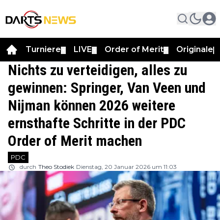
Turniere
LIVE
Order of Merit
Originale
▼
▼
▼
▼
Nichts zu verteidigen, alles zu
gewinnen: Springer, Van Veen und
Nijman können 2026 weitere
ernsthafte Schritte in der PDC
Order of Merit machen
PDC
durch
Theo Stodiek
Dienstag, 20 Januar 2026 um 11:03