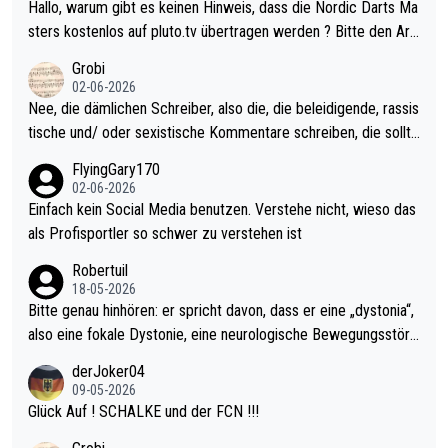
ziert. Somit ändert die automatische Qualifikation des Weltmei
Hallo, warum gibt es keinen Hinweis, dass die Nordic Darts Ma
sters erstmal nichts. Ich denke sie wollen damit für nächstes J
sters kostenlos auf pluto.tv übertragen werden ? Bitte den Arti
ahr vorsorgen, denn da ist er alt genug für die PDC und wird w
kel aktualisieren, danke!
Grobi
ohl wenig WDF Turniere spielen. Dies war bei Archie Self letzt
02-06-2026
es Jahr der Fall. Er musste als amtierender Weltmeister durch
Nee, die dämlichen Schreiber, also die, die beleidigende, rassis
den Qualifier und ich glaube kaum, dass Mitchel sich das (in Ve
tische und/ oder sexistische Kommentare schreiben, die sollte
gas) antun würde, wenn er doch eigentlich die PDC-WM als Zi
n das einfach mal bleiben lassen. Sollten besser mal ihr eigene
FlyingGary170
el hat.
s Leben in den Griff kriegen. Nur eins wundert mich: Luke Little
02-06-2026
r war doch neulich erst derjenige, der über Social Media GvV p
Einfach kein Social Media benutzen. Verstehe nicht, wieso das
rovoziert hat. Und Littlers Mutter schießt öfters mal gegen Ric
als Profisportler so schwer zu verstehen ist
ardo Pietreczko auf Social Media. Hmmmm. Finde den Fehler!
Robertuil
18-05-2026
Bitte genau hinhören: er spricht davon, dass er eine „dystonia“,
also eine fokale Dystonie, eine neurologische Bewegungsstöru
ng, bei der unkontrolliert Bewegungen und Krämpfe erzeugt w
derJoker04
erden, im Arm hat. Und, dass Medikamente ihm helfen! Ich glau
09-05-2026
be immer noch, dass sehr viele der Dartits-Fälle fälschlich psy
Glück Auf ! SCHALKE und der FCN !!!
chologisiert werden und eigentlich fokale Dystonien sind. Und