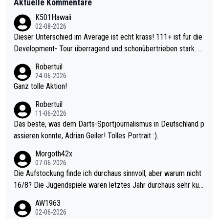
Aktuelle Kommentare
K501Hawaii
02-08-2026
Dieser Unterschied im Average ist echt krass! 111+ ist für die
Development- Tour überragend und schonübertrieben stark. U
nter 60 im Ave dagegen eigentlich schon zu schwach - gerade
Robertuil
mal 40+ erst recht. Da gewinnst keinen Blumentopf - ist ja noc
24-06-2026
h krasser wie ein Pokalspiel eines Kreisligisten vs einem Bund
Ganz tolle Aktion!
esligisten.
Robertuil
11-06-2026
Das beste, was dem Darts-Sportjournalismus in Deutschland p
assieren konnte, Adrian Geiler! Tolles Portrait :).
Morgoth42x
07-06-2026
Die Aufstockung finde ich durchaus sinnvoll, aber warum nicht
16/8? Die Jugendspiele waren letztes Jahr durchaus sehr kurz
weilig und besser anzuschauen, als manch Erwachsenenspiel.
AW1963
Allerdings ist Mitchell Lawrie als Nummer 1 der Welt eh qualifi
02-06-2026