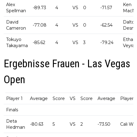
Alex
Ken
-89.73
4
VS
0
-71.57
Spellman
MacNe
David
Dalto
-77.08
4
VS
0
-62.54
Cameron
Desma
Tokuyo
Ethan
-85.62
4
VS
3
-79.24
Takayama
Veyra
Ergebnisse Frauen - Las Vegas
Open
Player 1
Average
Score
VS
Score
Average
Player 
Finals
Deta
-80.63
5
VS
2
-73.50
Cali We
Hedman