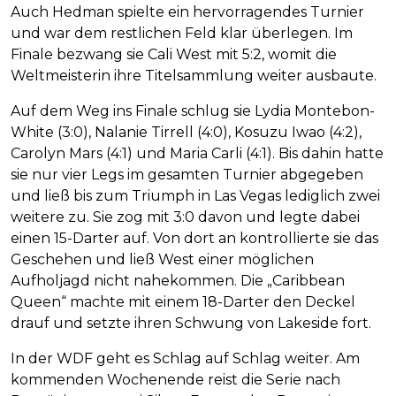
Auch Hedman spielte ein hervorragendes Turnier
und war dem restlichen Feld klar überlegen. Im
Finale bezwang sie Cali West mit 5:2, womit die
Weltmeisterin ihre Titelsammlung weiter ausbaute.
Auf dem Weg ins Finale schlug sie Lydia Montebon-
White (3:0), Nalanie Tirrell (4:0), Kosuzu Iwao (4:2),
Carolyn Mars (4:1) und Maria Carli (4:1). Bis dahin hatte
sie nur vier Legs im gesamten Turnier abgegeben
und ließ bis zum Triumph in Las Vegas lediglich zwei
weitere zu. Sie zog mit 3:0 davon und legte dabei
einen 15-Darter auf. Von dort an kontrollierte sie das
Geschehen und ließ West einer möglichen
Aufholjagd nicht nahekommen. Die „Caribbean
Queen“ machte mit einem 18-Darter den Deckel
drauf und setzte ihren Schwung von Lakeside fort.
In der WDF geht es Schlag auf Schlag weiter. Am
kommenden Wochenende reist die Serie nach