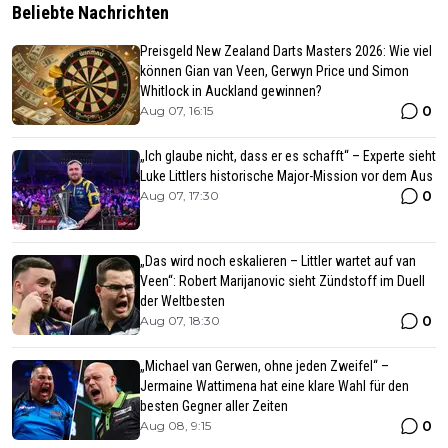
Beliebte Nachrichten
Preisgeld New Zealand Darts Masters 2026: Wie viel
können Gian van Veen, Gerwyn Price und Simon
Whitlock in Auckland gewinnen?
0
Aug 07, 16:15
„Ich glaube nicht, dass er es schafft“ – Experte sieht
Luke Littlers historische Major-Mission vor dem Aus
0
Aug 07, 17:30
„Das wird noch eskalieren – Littler wartet auf van
Veen“: Robert Marijanovic sieht Zündstoff im Duell
der Weltbesten
0
Aug 07, 18:30
„Michael van Gerwen, ohne jeden Zweifel“ –
Jermaine Wattimena hat eine klare Wahl für den
besten Gegner aller Zeiten
0
Aug 08, 9:15