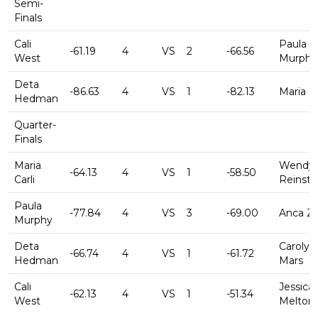
Semi-
Finals
Cali
Paula
-61.19
4
VS
2
-66.56
West
Murphy
Deta
-86.63
4
VS
1
-82.13
Maria Ca
Hedman
Quarter-
Finals
Maria
Wendy
-64.13
4
VS
1
-58.50
Carli
Reinsta
Paula
-77.84
4
VS
3
-69.00
Anca Zij
Murphy
Deta
Carolyn
-66.74
4
VS
1
-61.72
Hedman
Mars
Cali
Jessica
-62.13
4
VS
1
-51.34
West
Melton