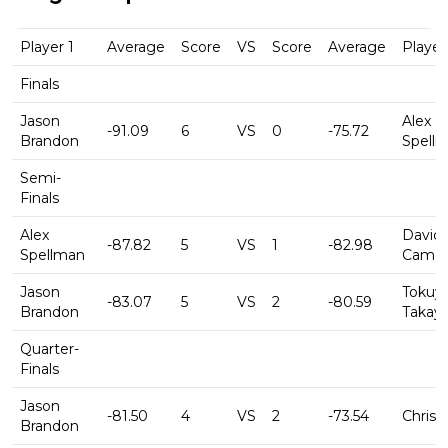
Player 1
Average
Score
VS
Score
Average
Player
Finals
Jason
Alex
-91.09
6
VS
0
-75.72
Brandon
Spell
Semi-
Finals
Alex
David
-87.82
5
VS
1
-82.98
Spellman
Came
Jason
Tokuy
-83.07
5
VS
2
-80.59
Brandon
Takay
Quarter-
Finals
Jason
-81.50
4
VS
2
-73.54
Chris 
Brandon