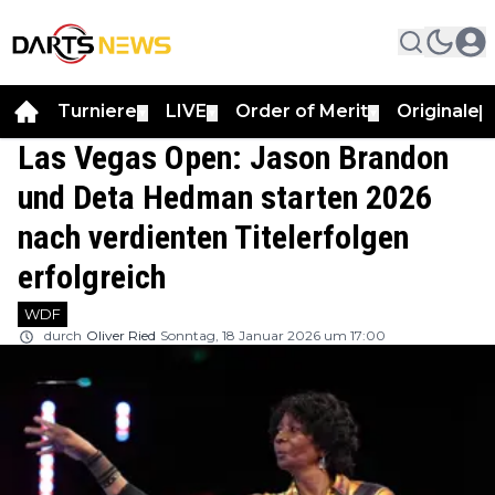
Turniere
LIVE
Order of Merit
Originale
▼
▼
▼
▼
Las Vegas Open: Jason Brandon
und Deta Hedman starten 2026
nach verdienten Titelerfolgen
erfolgreich
WDF
durch
Oliver Ried
Sonntag, 18 Januar 2026 um 17:00