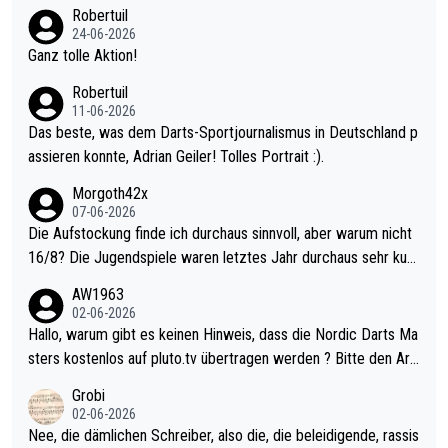
nter 60 im Ave dagegen eigentlich schon zu schwach - gerade
Robertuil
mal 40+ erst recht. Da gewinnst keinen Blumentopf - ist ja noc
24-06-2026
h krasser wie ein Pokalspiel eines Kreisligisten vs einem Bund
Ganz tolle Aktion!
esligisten.
Robertuil
11-06-2026
Das beste, was dem Darts-Sportjournalismus in Deutschland p
assieren konnte, Adrian Geiler! Tolles Portrait :).
Morgoth42x
07-06-2026
Die Aufstockung finde ich durchaus sinnvoll, aber warum nicht
16/8? Die Jugendspiele waren letztes Jahr durchaus sehr kurz
weilig und besser anzuschauen, als manch Erwachsenenspiel.
AW1963
Allerdings ist Mitchell Lawrie als Nummer 1 der Welt eh qualifi
02-06-2026
ziert. Somit ändert die automatische Qualifikation des Weltmei
Hallo, warum gibt es keinen Hinweis, dass die Nordic Darts Ma
sters erstmal nichts. Ich denke sie wollen damit für nächstes J
sters kostenlos auf pluto.tv übertragen werden ? Bitte den Arti
ahr vorsorgen, denn da ist er alt genug für die PDC und wird w
kel aktualisieren, danke!
Grobi
ohl wenig WDF Turniere spielen. Dies war bei Archie Self letzt
02-06-2026
es Jahr der Fall. Er musste als amtierender Weltmeister durch
Nee, die dämlichen Schreiber, also die, die beleidigende, rassis