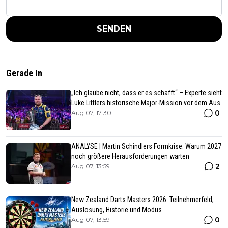
SENDEN
Gerade In
„Ich glaube nicht, dass er es schafft“ – Experte sieht
Luke Littlers historische Major-Mission vor dem Aus
0
Aug 07, 17:30
ANALYSE | Martin Schindlers Formkrise: Warum 2027
noch größere Herausforderungen warten
2
Aug 07, 13:59
New Zealand Darts Masters 2026: Teilnehmerfeld,
Auslosung, Historie und Modus
0
Aug 07, 13:59