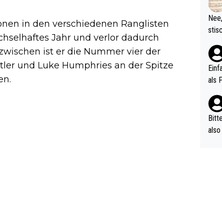
d wo
etzt
Nee,
ionen in den verschiedenen Ranglisten
urch
stis
(in 
chselhaftes Jahr und verlor dadurch
ten 
als Z
nzwischen ist er die Nummer vier der
nes 
tler und Luke Humphries an der Spitze
ttle
Einf
vV p
en.
als 
n Ri
ehle
Bitt
also
ung,
werd
aube
sych
d di
e ma
n…