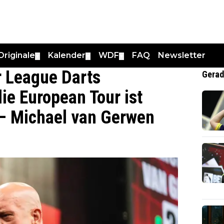
Originale
Kalender
WDF
FAQ
Newsletter
▼
▼
▼
r League Darts
Gerad
die European Tour ist
“ – Michael van Gerwen