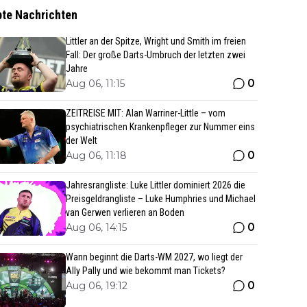
bte Nachrichten
Littler an der Spitze, Wright und Smith im freien
Fall: Der große Darts-Umbruch der letzten zwei
Jahre
0
Aug 06, 11:15
ZEITREISE MIT: Alan Warriner-Little – vom
psychiatrischen Krankenpfleger zur Nummer eins
der Welt
0
Aug 06, 11:18
Jahresrangliste: Luke Littler dominiert 2026 die
Preisgeldrangliste – Luke Humphries und Michael
van Gerwen verlieren an Boden
0
Aug 06, 14:15
Wann beginnt die Darts-WM 2027, wo liegt der
Ally Pally und wie bekommt man Tickets?
0
Aug 06, 19:12