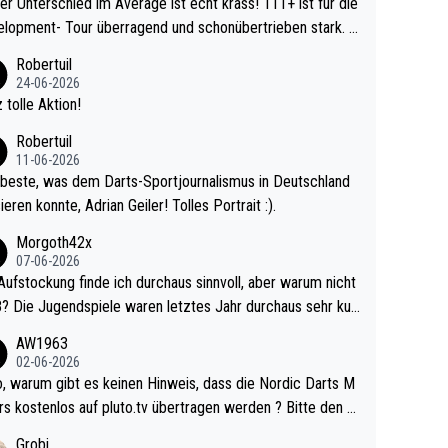
r Unterschied im Average ist echt krass! 111+ ist für die
lopment- Tour überragend und schonübertrieben stark. U
 Ave dagegen eigentlich schon zu schwach - gerad
Robertuil
st recht. Da gewinnst keinen Blumentopf - ist ja n
24-06-2026
kalspiel eines Kreisligisten vs einem Bu
 tolle Aktion!
ligisten.
Robertuil
11-06-2026
beste, was dem Darts-Sportjournalismus in Deutschland
ieren konnte, Adrian Geiler! Tolles Portrait :).
Morgoth42x
07-06-2026
Aufstockung finde ich durchaus sinnvoll, aber warum nicht
r durchaus sehr kur
lig und besser anzuschauen, als manch Erwachsenenspie
AW1963
02-06-2026
ert. Somit ändert die automatische Qualifikation des Weltm
e Nordic Darts M
mal nichts. Ich denke sie wollen damit für nächste
rs kostenlos auf pluto.tv übertragen werden ? Bitte den A
hr vorsorgen, denn da ist er alt genug für die PDC und wir
el aktualisieren, danke!
Grobi