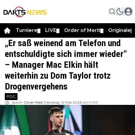
Turniere
LIVE
Order of Merit
Originale
▼
▼
▼
▼
„Er saß weinend am Telefon und
entschuldigte sich immer wieder“
– Manager Mac Elkin hält
weiterhin zu Dom Taylor trotz
Drogenvergehens
PDC
durch
Oliver Ried
Dienstag, 12 Mai 2026 um 9:00