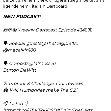
derzeit an einem viel wichtigeren Sieg arbeitet als an
irgendeinem Titel am Dartboard.
𝗡𝗘𝗪 𝗣𝗢𝗗𝗖𝗔𝗦𝗧!
🆕🎯📻 Weekly Dartscast Episode 4⃣4⃣9⃣
🗣️ Special guests
@TheMagpie180
@macelkin180
🗣️ Co-hosts
@lalmoss20
Burton DeWitt
🎯 ProTour & Challenge Tour reviews
🏟️ Will Humphries make The O2?
🎧 Listen 👇
https://t.co/6TwiFd6DSD
#EnjoyTheDarts