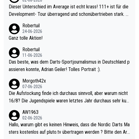
Dieser Unterschied im Average ist echt krass! 111+ ist für die
Development- Tour überragend und schonübertrieben stark. U
nter 60 im Ave dagegen eigentlich schon zu schwach - gerade
Robertuil
mal 40+ erst recht. Da gewinnst keinen Blumentopf - ist ja noc
24-06-2026
h krasser wie ein Pokalspiel eines Kreisligisten vs einem Bund
Ganz tolle Aktion!
esligisten.
Robertuil
11-06-2026
Das beste, was dem Darts-Sportjournalismus in Deutschland p
assieren konnte, Adrian Geiler! Tolles Portrait :).
Morgoth42x
07-06-2026
Die Aufstockung finde ich durchaus sinnvoll, aber warum nicht
16/8? Die Jugendspiele waren letztes Jahr durchaus sehr kurz
weilig und besser anzuschauen, als manch Erwachsenenspiel.
AW1963
Allerdings ist Mitchell Lawrie als Nummer 1 der Welt eh qualifi
02-06-2026
ziert. Somit ändert die automatische Qualifikation des Weltmei
Hallo, warum gibt es keinen Hinweis, dass die Nordic Darts Ma
sters erstmal nichts. Ich denke sie wollen damit für nächstes J
sters kostenlos auf pluto.tv übertragen werden ? Bitte den Arti
ahr vorsorgen, denn da ist er alt genug für die PDC und wird w