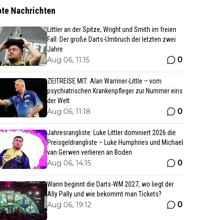
bte Nachrichten
Littler an der Spitze, Wright und Smith im freien
Fall: Der große Darts-Umbruch der letzten zwei
Jahre
0
Aug 06, 11:15
ZEITREISE MIT: Alan Warriner-Little – vom
psychiatrischen Krankenpfleger zur Nummer eins
der Welt
0
Aug 06, 11:18
Jahresrangliste: Luke Littler dominiert 2026 die
Preisgeldrangliste – Luke Humphries und Michael
van Gerwen verlieren an Boden
0
Aug 06, 14:15
Wann beginnt die Darts-WM 2027, wo liegt der
Ally Pally und wie bekommt man Tickets?
0
Aug 06, 19:12