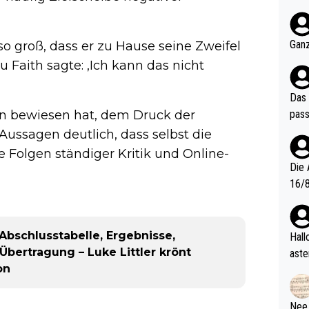
nter 60 im
e mal 40+ er
och krasser wie ein Po
Ganz
so groß, dass er zu Hause seine Zweifel
ndes
 Faith sagte: ‚Ich kann das nicht
Das 
pass
n bewiesen hat, dem Druck der
ussagen deutlich, dass selbst die
 Folgen ständiger Kritik und Online-
Die 
16/8? Die Jugendspiele waren letztes Jah
zwei
l. Allerdings ist Mitchell Lawrie als Nummer 1 der Welt eh quali
fizi
Abschlusstabelle, Ergebnisse,
Hallo, warum gibt es keinen Hinweis, dass di
eisters erst
Übertragung – Luke Littler krönt
aste
s Ja
on
rtik
d wo
etzt
Nee,