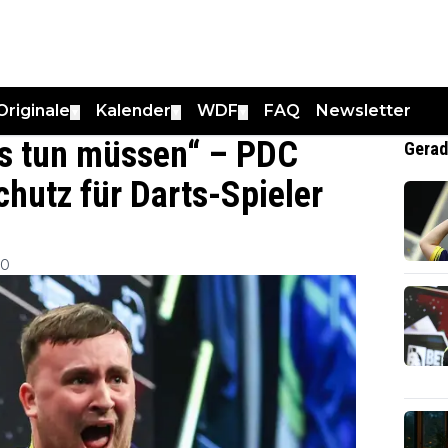
Originale
Kalender
WDF
FAQ
Newsletter
▼
▼
▼
das tun müssen“ – PDC
Gerad
chutz für Darts-Spieler
30