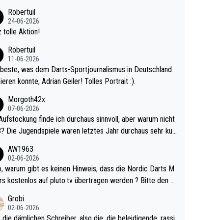
 Ave dagegen eigentlich schon zu schwach - gerad
Robertuil
st recht. Da gewinnst keinen Blumentopf - ist ja n
24-06-2026
kalspiel eines Kreisligisten vs einem Bu
 tolle Aktion!
ligisten.
Robertuil
11-06-2026
beste, was dem Darts-Sportjournalismus in Deutschland
ieren konnte, Adrian Geiler! Tolles Portrait :).
Morgoth42x
07-06-2026
Aufstockung finde ich durchaus sinnvoll, aber warum nicht
r durchaus sehr kur
lig und besser anzuschauen, als manch Erwachsenenspie
AW1963
02-06-2026
ert. Somit ändert die automatische Qualifikation des Weltm
e Nordic Darts M
mal nichts. Ich denke sie wollen damit für nächste
rs kostenlos auf pluto.tv übertragen werden ? Bitte den A
hr vorsorgen, denn da ist er alt genug für die PDC und wir
el aktualisieren, danke!
Grobi
hl wenig WDF Turniere spielen. Dies war bei Archie Self l
02-06-2026
es Jahr der Fall. Er musste als amtierender Weltmeister d
 die dämlichen Schreiber, also die, die beleidigende, rassi