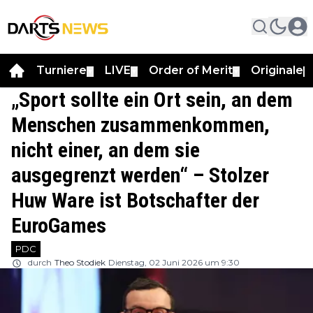
Turniere
LIVE
Order of Merit
Originale
▼
▼
▼
▼
„Sport sollte ein Ort sein, an dem
Menschen zusammenkommen,
nicht einer, an dem sie
ausgegrenzt werden“ – Stolzer
Huw Ware ist Botschafter der
EuroGames
PDC
durch
Theo Stodiek
Dienstag, 02 Juni 2026 um 9:30