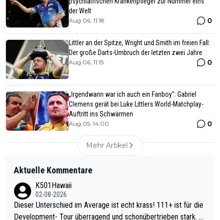
psychiatrischen Krankenpfleger zur Nummer eins
der Welt
0
Aug 06, 11:18
Littler an der Spitze, Wright und Smith im freien Fall:
Der große Darts-Umbruch der letzten zwei Jahre
0
Aug 06, 11:15
„Irgendwann war ich auch ein Fanboy“: Gabriel
Clemens gerät bei Luke Littlers World-Matchplay-
Auftritt ins Schwärmen
0
Aug 05, 14:00
Mehr Artikel
Aktuelle Kommentare
K501Hawaii
02-08-2026
Dieser Unterschied im Average ist echt krass! 111+ ist für die
Development- Tour überragend und schonübertrieben stark. U