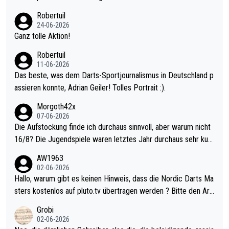
nter 60 im Ave dagegen eigentlich schon zu schwach - gerade
Robertuil
mal 40+ erst recht. Da gewinnst keinen Blumentopf - ist ja noc
24-06-2026
h krasser wie ein Pokalspiel eines Kreisligisten vs einem Bund
Ganz tolle Aktion!
esligisten.
Robertuil
11-06-2026
Das beste, was dem Darts-Sportjournalismus in Deutschland p
assieren konnte, Adrian Geiler! Tolles Portrait :).
Morgoth42x
07-06-2026
Die Aufstockung finde ich durchaus sinnvoll, aber warum nicht
16/8? Die Jugendspiele waren letztes Jahr durchaus sehr kurz
weilig und besser anzuschauen, als manch Erwachsenenspiel.
AW1963
Allerdings ist Mitchell Lawrie als Nummer 1 der Welt eh qualifi
02-06-2026
ziert. Somit ändert die automatische Qualifikation des Weltmei
Hallo, warum gibt es keinen Hinweis, dass die Nordic Darts Ma
sters erstmal nichts. Ich denke sie wollen damit für nächstes J
sters kostenlos auf pluto.tv übertragen werden ? Bitte den Arti
ahr vorsorgen, denn da ist er alt genug für die PDC und wird w
kel aktualisieren, danke!
Grobi
ohl wenig WDF Turniere spielen. Dies war bei Archie Self letzt
02-06-2026
es Jahr der Fall. Er musste als amtierender Weltmeister durch