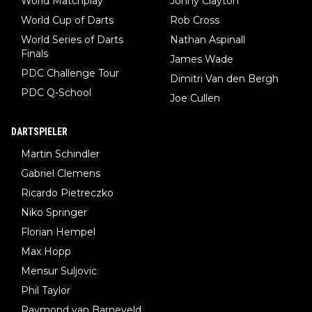
World Matchplay
Jonny Clayton
World Cup of Darts
Rob Cross
World Series of Darts
Nathan Aspinall
Finals
James Wade
PDC Challenge Tour
Dimitri Van den Bergh
PDC Q-School
Joe Cullen
DARTSPIELER
Martin Schindler
Gabriel Clemens
Ricardo Pietreczko
Niko Springer
Florian Hempel
Max Hopp
Mensur Suljovic
Phil Taylor
Raymond van Barneveld