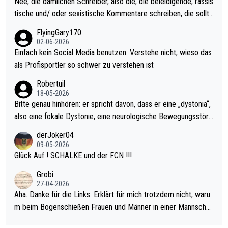
Nee, die dämlichen Schreiber, also die, die beleidigende, rassis
den Qualifier und ich glaube kaum, dass Mitchel sich das (in Ve
tische und/ oder sexistische Kommentare schreiben, die sollte
gas) antun würde, wenn er doch eigentlich die PDC-WM als Zi
n das einfach mal bleiben lassen. Sollten besser mal ihr eigene
FlyingGary170
el hat.
s Leben in den Griff kriegen. Nur eins wundert mich: Luke Little
02-06-2026
r war doch neulich erst derjenige, der über Social Media GvV p
Einfach kein Social Media benutzen. Verstehe nicht, wieso das
rovoziert hat. Und Littlers Mutter schießt öfters mal gegen Ric
als Profisportler so schwer zu verstehen ist
ardo Pietreczko auf Social Media. Hmmmm. Finde den Fehler!
Robertuil
18-05-2026
Bitte genau hinhören: er spricht davon, dass er eine „dystonia“,
also eine fokale Dystonie, eine neurologische Bewegungsstöru
ng, bei der unkontrolliert Bewegungen und Krämpfe erzeugt w
derJoker04
erden, im Arm hat. Und, dass Medikamente ihm helfen! Ich glau
09-05-2026
be immer noch, dass sehr viele der Dartits-Fälle fälschlich psy
Glück Auf ! SCHALKE und der FCN !!!
chologisiert werden und eigentlich fokale Dystonien sind. Und
Grobi
diese könnten teils wirksam behandelt werden! Dafür müsste
27-04-2026
man nur zum Neurologen und nicht zum Mentaltrainer gehen…
Aha. Danke für die Links. Erklärt für mich trotzdem nicht, waru
m beim Bogenschießen Frauen und Männer in einer Mannschaf
t spielen. Und beim Dressurreiten sind ebenfalls Frauen und Mä