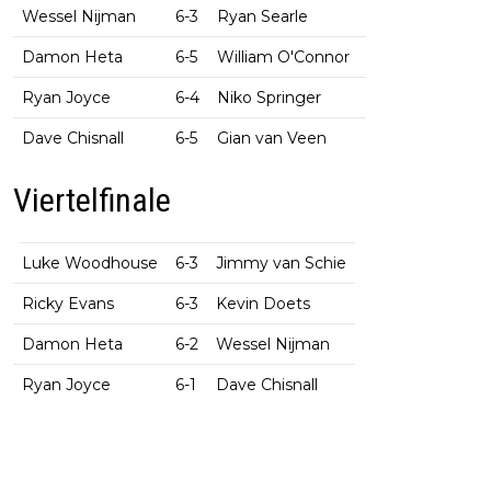
Wessel Nijman
6-3
Ryan Searle
Damon Heta
6-5
William O'Connor
Ryan Joyce
6-4
Niko Springer
Dave Chisnall
6-5
Gian van Veen
Viertelfinale
Luke Woodhouse
6-3
Jimmy van Schie
Ricky Evans
6-3
Kevin Doets
Damon Heta
6-2
Wessel Nijman
Ryan Joyce
6-1
Dave Chisnall