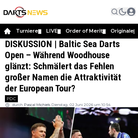
Turniere
LIVE
Order of Merit
Originale
▼
▼
▼
▼
DISKUSSION | Baltic Sea Darts
Open – Während Woodhouse
glänzt: Schmälert das Fehlen
großer Namen die Attraktivität
der European Tour?
PDC
durch
Pascal Michiels
Dienstag, 02 Juni 2026 um 10:54