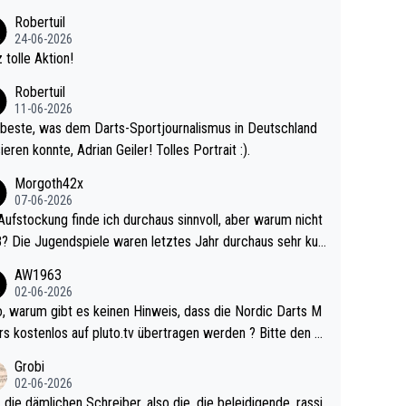
 Ave dagegen eigentlich schon zu schwach - gerad
Robertuil
st recht. Da gewinnst keinen Blumentopf - ist ja n
24-06-2026
kalspiel eines Kreisligisten vs einem Bu
 tolle Aktion!
ligisten.
Robertuil
11-06-2026
beste, was dem Darts-Sportjournalismus in Deutschland
ieren konnte, Adrian Geiler! Tolles Portrait :).
Morgoth42x
07-06-2026
Aufstockung finde ich durchaus sinnvoll, aber warum nicht
r durchaus sehr kur
lig und besser anzuschauen, als manch Erwachsenenspie
AW1963
02-06-2026
ert. Somit ändert die automatische Qualifikation des Weltm
e Nordic Darts M
mal nichts. Ich denke sie wollen damit für nächste
rs kostenlos auf pluto.tv übertragen werden ? Bitte den A
hr vorsorgen, denn da ist er alt genug für die PDC und wir
el aktualisieren, danke!
Grobi
hl wenig WDF Turniere spielen. Dies war bei Archie Self l
02-06-2026
es Jahr der Fall. Er musste als amtierender Weltmeister d
 die dämlichen Schreiber, also die, die beleidigende, rassi