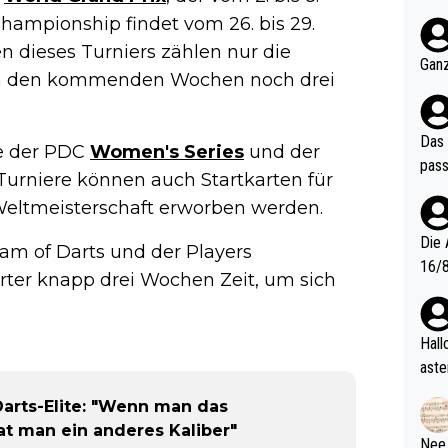
nter 60 im
Championship findet vom 26. bis 29.
e mal 40+ er
en dieses Turniers zählen nur die
och krasser wie ein Po
Ganz
 in den kommenden Wochen noch drei
ndes
Das 
re der PDC
Women's Series
und der
pass
Turniere können auch Startkarten für
Weltmeisterschaft erworben werden.
Die 
am of Darts und der Players
16/8? Die Jugendspiele waren letztes Jah
ter knapp drei Wochen Zeit, um sich
zwei
l. Allerdings ist Mitchell Lawrie als Nummer 1 der Welt eh quali
fizi
Hallo, warum gibt es keinen Hinweis, dass di
eisters erst
aste
s Ja
rtik
 Darts-Elite: "Wenn man das
d wo
t man ein anderes Kaliber"
etzt
Nee,