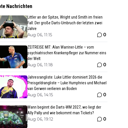
bte Nachrichten
Littler an der Spitze, Wright und Smith im freien
Fall: Der große Darts-Umbruch der letzten zwei
Jahre
0
Aug 06, 11:15
ZEITREISE MIT: Alan Warriner-Little – vom
psychiatrischen Krankenpfleger zur Nummer eins
der Welt
0
Aug 06, 11:18
Jahresrangliste: Luke Littler dominiert 2026 die
Preisgeldrangliste – Luke Humphries und Michael
van Gerwen verlieren an Boden
0
Aug 06, 14:15
Wann beginnt die Darts-WM 2027, wo liegt der
Ally Pally und wie bekommt man Tickets?
0
Aug 06, 19:12