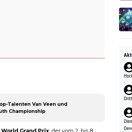
Akt
Hoch
Drit
Top-Talenten Van Veen und
outh Championship
Diese
Deve
m
World Grand Prix
, der vom 2. bis 8.