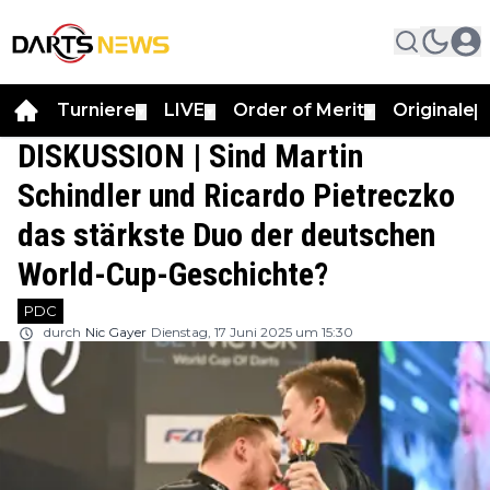
Turniere
LIVE
Order of Merit
Originale
▼
▼
▼
▼
DISKUSSION | Sind Martin
Schindler und Ricardo Pietreczko
das stärkste Duo der deutschen
World-Cup-Geschichte?
PDC
durch
Nic Gayer
Dienstag, 17 Juni 2025 um 15:30