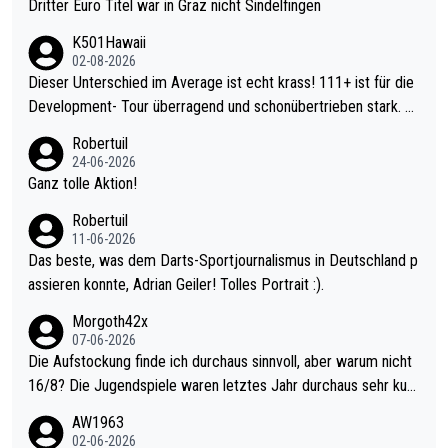
Dritter Euro Titel war in Graz nicht Sindelfingen
K501Hawaii
02-08-2026
Dieser Unterschied im Average ist echt krass! 111+ ist für die
Development- Tour überragend und schonübertrieben stark. U
nter 60 im Ave dagegen eigentlich schon zu schwach - gerade
Robertuil
mal 40+ erst recht. Da gewinnst keinen Blumentopf - ist ja noc
24-06-2026
h krasser wie ein Pokalspiel eines Kreisligisten vs einem Bund
Ganz tolle Aktion!
esligisten.
Robertuil
11-06-2026
Das beste, was dem Darts-Sportjournalismus in Deutschland p
assieren konnte, Adrian Geiler! Tolles Portrait :).
Morgoth42x
07-06-2026
Die Aufstockung finde ich durchaus sinnvoll, aber warum nicht
16/8? Die Jugendspiele waren letztes Jahr durchaus sehr kurz
weilig und besser anzuschauen, als manch Erwachsenenspiel.
AW1963
Allerdings ist Mitchell Lawrie als Nummer 1 der Welt eh qualifi
02-06-2026