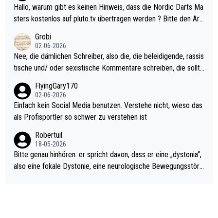
ziert. Somit ändert die automatische Qualifikation des Weltmei
Hallo, warum gibt es keinen Hinweis, dass die Nordic Darts Ma
sters erstmal nichts. Ich denke sie wollen damit für nächstes J
sters kostenlos auf pluto.tv übertragen werden ? Bitte den Arti
ahr vorsorgen, denn da ist er alt genug für die PDC und wird w
kel aktualisieren, danke!
Grobi
ohl wenig WDF Turniere spielen. Dies war bei Archie Self letzt
02-06-2026
es Jahr der Fall. Er musste als amtierender Weltmeister durch
Nee, die dämlichen Schreiber, also die, die beleidigende, rassis
den Qualifier und ich glaube kaum, dass Mitchel sich das (in Ve
tische und/ oder sexistische Kommentare schreiben, die sollte
gas) antun würde, wenn er doch eigentlich die PDC-WM als Zi
n das einfach mal bleiben lassen. Sollten besser mal ihr eigene
FlyingGary170
el hat.
s Leben in den Griff kriegen. Nur eins wundert mich: Luke Little
02-06-2026
r war doch neulich erst derjenige, der über Social Media GvV p
Einfach kein Social Media benutzen. Verstehe nicht, wieso das
rovoziert hat. Und Littlers Mutter schießt öfters mal gegen Ric
als Profisportler so schwer zu verstehen ist
ardo Pietreczko auf Social Media. Hmmmm. Finde den Fehler!
Robertuil
18-05-2026
Bitte genau hinhören: er spricht davon, dass er eine „dystonia“,
also eine fokale Dystonie, eine neurologische Bewegungsstöru
ng, bei der unkontrolliert Bewegungen und Krämpfe erzeugt w
erden, im Arm hat. Und, dass Medikamente ihm helfen! Ich glau
be immer noch, dass sehr viele der Dartits-Fälle fälschlich psy
chologisiert werden und eigentlich fokale Dystonien sind. Und