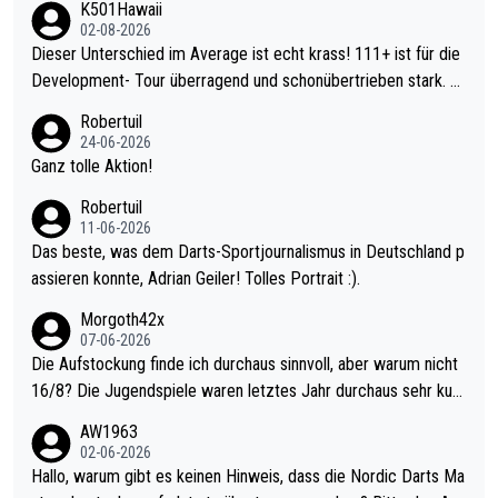
K501Hawaii
02-08-2026
Dieser Unterschied im Average ist echt krass! 111+ ist für die
Development- Tour überragend und schonübertrieben stark. U
nter 60 im Ave dagegen eigentlich schon zu schwach - gerade
Robertuil
mal 40+ erst recht. Da gewinnst keinen Blumentopf - ist ja noc
24-06-2026
h krasser wie ein Pokalspiel eines Kreisligisten vs einem Bund
Ganz tolle Aktion!
esligisten.
Robertuil
11-06-2026
Das beste, was dem Darts-Sportjournalismus in Deutschland p
assieren konnte, Adrian Geiler! Tolles Portrait :).
Morgoth42x
07-06-2026
Die Aufstockung finde ich durchaus sinnvoll, aber warum nicht
16/8? Die Jugendspiele waren letztes Jahr durchaus sehr kurz
weilig und besser anzuschauen, als manch Erwachsenenspiel.
AW1963
Allerdings ist Mitchell Lawrie als Nummer 1 der Welt eh qualifi
02-06-2026
ziert. Somit ändert die automatische Qualifikation des Weltmei
Hallo, warum gibt es keinen Hinweis, dass die Nordic Darts Ma
sters erstmal nichts. Ich denke sie wollen damit für nächstes J