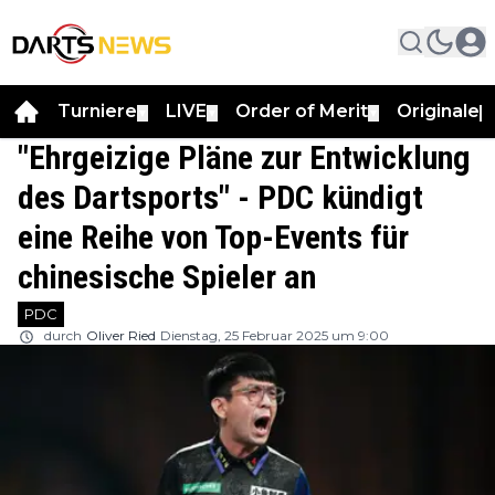
Turniere
LIVE
Order of Merit
Originale
▼
▼
▼
▼
"Ehrgeizige Pläne zur Entwicklung
des Dartsports" - PDC kündigt
eine Reihe von Top-Events für
chinesische Spieler an
PDC
durch
Oliver Ried
Dienstag, 25 Februar 2025 um 9:00