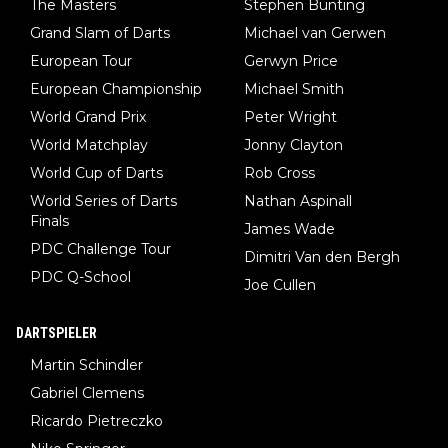
The Masters
Stephen Bunting
Grand Slam of Darts
Michael van Gerwen
European Tour
Gerwyn Price
European Championship
Michael Smith
World Grand Prix
Peter Wright
World Matchplay
Jonny Clayton
World Cup of Darts
Rob Cross
World Series of Darts
Nathan Aspinall
Finals
James Wade
PDC Challenge Tour
Dimitri Van den Bergh
PDC Q-School
Joe Cullen
DARTSPIELER
Martin Schindler
Gabriel Clemens
Ricardo Pietreczko