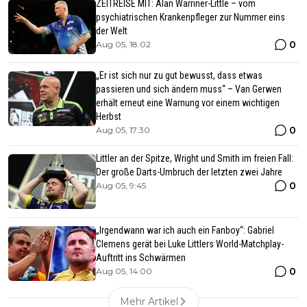
ZEITREISE MIT: Alan Warriner-Little – vom
psychiatrischen Krankenpfleger zur Nummer eins
der Welt
0
Aug 05, 18:02
„Er ist sich nur zu gut bewusst, dass etwas
passieren und sich ändern muss“ – Van Gerwen
erhält erneut eine Warnung vor einem wichtigen
Herbst
0
Aug 05, 17:30
Littler an der Spitze, Wright und Smith im freien Fall:
Der große Darts-Umbruch der letzten zwei Jahre
0
Aug 05, 9:45
„Irgendwann war ich auch ein Fanboy“: Gabriel
Clemens gerät bei Luke Littlers World-Matchplay-
Auftritt ins Schwärmen
0
Aug 05, 14:00
Mehr Artikel