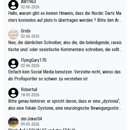
AW1963
Allerdings ist Mitchell Lawrie als Nummer 1 der Welt eh qualifi
02-06-2026
ziert. Somit ändert die automatische Qualifikation des Weltmei
Hallo, warum gibt es keinen Hinweis, dass die Nordic Darts Ma
sters erstmal nichts. Ich denke sie wollen damit für nächstes J
sters kostenlos auf pluto.tv übertragen werden ? Bitte den Arti
ahr vorsorgen, denn da ist er alt genug für die PDC und wird w
kel aktualisieren, danke!
Grobi
ohl wenig WDF Turniere spielen. Dies war bei Archie Self letzt
02-06-2026
es Jahr der Fall. Er musste als amtierender Weltmeister durch
Nee, die dämlichen Schreiber, also die, die beleidigende, rassis
den Qualifier und ich glaube kaum, dass Mitchel sich das (in Ve
tische und/ oder sexistische Kommentare schreiben, die sollte
gas) antun würde, wenn er doch eigentlich die PDC-WM als Zi
n das einfach mal bleiben lassen. Sollten besser mal ihr eigene
FlyingGary170
el hat.
s Leben in den Griff kriegen. Nur eins wundert mich: Luke Little
02-06-2026
r war doch neulich erst derjenige, der über Social Media GvV p
Einfach kein Social Media benutzen. Verstehe nicht, wieso das
rovoziert hat. Und Littlers Mutter schießt öfters mal gegen Ric
als Profisportler so schwer zu verstehen ist
ardo Pietreczko auf Social Media. Hmmmm. Finde den Fehler!
Robertuil
18-05-2026
Bitte genau hinhören: er spricht davon, dass er eine „dystonia“,
also eine fokale Dystonie, eine neurologische Bewegungsstöru
ng, bei der unkontrolliert Bewegungen und Krämpfe erzeugt w
derJoker04
erden, im Arm hat. Und, dass Medikamente ihm helfen! Ich glau
09-05-2026
be immer noch, dass sehr viele der Dartits-Fälle fälschlich psy