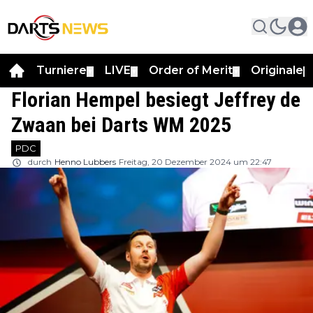
Turniere
LIVE
Order of Merit
Originale
▼
▼
▼
▼
Florian Hempel besiegt Jeffrey de
Zwaan bei Darts WM 2025
PDC
durch
Henno Lubbers
Freitag, 20 Dezember 2024 um 22:47