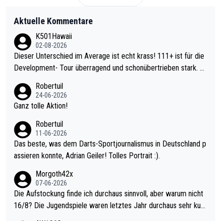
Aktuelle Kommentare
K501Hawaii
02-08-2026
Dieser Unterschied im Average ist echt krass! 111+ ist für die
Development- Tour überragend und schonübertrieben stark. U
nter 60 im Ave dagegen eigentlich schon zu schwach - gerade
Robertuil
mal 40+ erst recht. Da gewinnst keinen Blumentopf - ist ja noc
24-06-2026
h krasser wie ein Pokalspiel eines Kreisligisten vs einem Bund
Ganz tolle Aktion!
esligisten.
Robertuil
11-06-2026
Das beste, was dem Darts-Sportjournalismus in Deutschland p
assieren konnte, Adrian Geiler! Tolles Portrait :).
Morgoth42x
07-06-2026
Die Aufstockung finde ich durchaus sinnvoll, aber warum nicht
16/8? Die Jugendspiele waren letztes Jahr durchaus sehr kurz
weilig und besser anzuschauen, als manch Erwachsenenspiel.