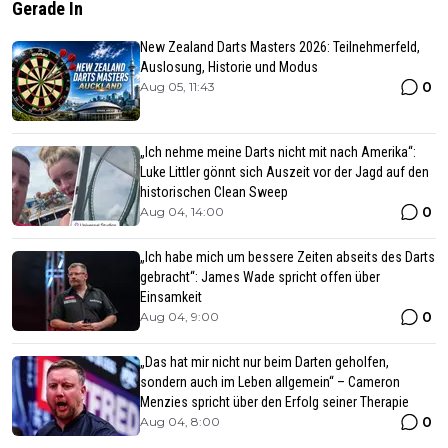
Gerade In
New Zealand Darts Masters 2026: Teilnehmerfeld,
Auslosung, Historie und Modus
0
Aug 05, 11:43
„Ich nehme meine Darts nicht mit nach Amerika“:
Luke Littler gönnt sich Auszeit vor der Jagd auf den
historischen Clean Sweep
0
Aug 04, 14:00
„Ich habe mich um bessere Zeiten abseits des Darts
gebracht“: James Wade spricht offen über
Einsamkeit
0
Aug 04, 9:00
„Das hat mir nicht nur beim Darten geholfen,
sondern auch im Leben allgemein“ – Cameron
Menzies spricht über den Erfolg seiner Therapie
0
Aug 04, 8:00