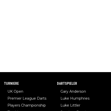
TURNIERE
DARTSPIELER
UK Open
Gary Anderson
Premier League Darts
Luke Humphries
Players Championship
Luke Littler