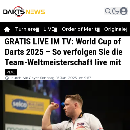
Turniere
LIVE
Order of Merit
Originale
▼
▼
▼
▼
GRATIS LIVE IM TV: World Cup of
Darts 2025 – So verfolgen Sie die
Team-Weltmeisterschaft live mit
PDC
durch
Nic Gayer
Sonntag, 15 Juni 2025 um 9:57