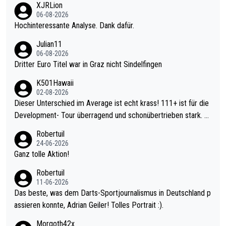
XJRLion
06-08-2026
Hochinteressante Analyse. Dank dafür.
Julian11
06-08-2026
Dritter Euro Titel war in Graz nicht Sindelfingen
K501Hawaii
02-08-2026
Dieser Unterschied im Average ist echt krass! 111+ ist für die
Development- Tour überragend und schonübertrieben stark. U
nter 60 im Ave dagegen eigentlich schon zu schwach - gerade
Robertuil
mal 40+ erst recht. Da gewinnst keinen Blumentopf - ist ja noc
24-06-2026
h krasser wie ein Pokalspiel eines Kreisligisten vs einem Bund
Ganz tolle Aktion!
esligisten.
Robertuil
11-06-2026
Das beste, was dem Darts-Sportjournalismus in Deutschland p
assieren konnte, Adrian Geiler! Tolles Portrait :).
Morgoth42x