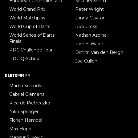
European Championship
Michael Smith
World Grand Prix
Peter Wright
World Matchplay
Jonny Clayton
World Cup of Darts
Rob Cross
World Series of Darts
Nathan Aspinall
Finals
James Wade
PDC Challenge Tour
Dimitri Van den Bergh
PDC Q-School
Joe Cullen
DARTSPIELER
Martin Schindler
Gabriel Clemens
Ricardo Pietreczko
Niko Springer
Florian Hempel
Max Hopp
Mensur Suljovic