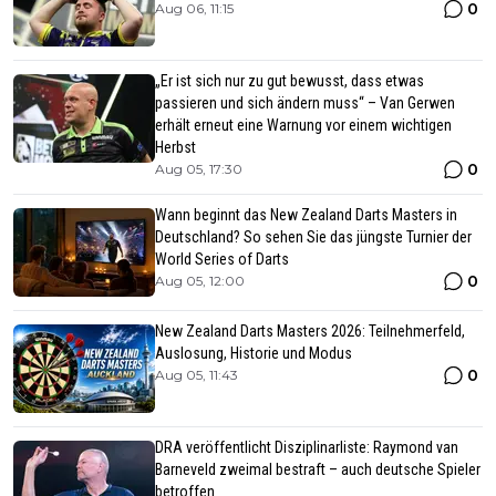
0
Aug 06, 11:15
„Er ist sich nur zu gut bewusst, dass etwas
passieren und sich ändern muss“ – Van Gerwen
erhält erneut eine Warnung vor einem wichtigen
Herbst
0
Aug 05, 17:30
Wann beginnt das New Zealand Darts Masters in
Deutschland? So sehen Sie das jüngste Turnier der
World Series of Darts
0
Aug 05, 12:00
New Zealand Darts Masters 2026: Teilnehmerfeld,
Auslosung, Historie und Modus
0
Aug 05, 11:43
DRA veröffentlicht Disziplinarliste: Raymond van
Barneveld zweimal bestraft – auch deutsche Spieler
betroffen