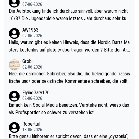
07-06-2026
Die Aufstockung finde ich durchaus sinnvoll, aber warum nicht
16/8? Die Jugendspiele waren letztes Jahr durchaus sehr kurz
weilig und besser anzuschauen, als manch Erwachsenenspiel.
AW1963
Allerdings ist Mitchell Lawrie als Nummer 1 der Welt eh qualifi
02-06-2026
ziert. Somit ändert die automatische Qualifikation des Weltmei
Hallo, warum gibt es keinen Hinweis, dass die Nordic Darts Ma
sters erstmal nichts. Ich denke sie wollen damit für nächstes J
sters kostenlos auf pluto.tv übertragen werden ? Bitte den Arti
ahr vorsorgen, denn da ist er alt genug für die PDC und wird w
kel aktualisieren, danke!
Grobi
ohl wenig WDF Turniere spielen. Dies war bei Archie Self letzt
02-06-2026
es Jahr der Fall. Er musste als amtierender Weltmeister durch
Nee, die dämlichen Schreiber, also die, die beleidigende, rassis
den Qualifier und ich glaube kaum, dass Mitchel sich das (in Ve
tische und/ oder sexistische Kommentare schreiben, die sollte
gas) antun würde, wenn er doch eigentlich die PDC-WM als Zi
n das einfach mal bleiben lassen. Sollten besser mal ihr eigene
FlyingGary170
el hat.
s Leben in den Griff kriegen. Nur eins wundert mich: Luke Little
02-06-2026
r war doch neulich erst derjenige, der über Social Media GvV p
Einfach kein Social Media benutzen. Verstehe nicht, wieso das
rovoziert hat. Und Littlers Mutter schießt öfters mal gegen Ric
als Profisportler so schwer zu verstehen ist
ardo Pietreczko auf Social Media. Hmmmm. Finde den Fehler!
Robertuil
18-05-2026
Bitte genau hinhören: er spricht davon, dass er eine „dystonia“,