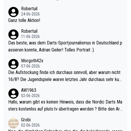
nter 60 im Ave dagegen eigentlich schon zu schwach - gerade
Robertuil
mal 40+ erst recht. Da gewinnst keinen Blumentopf - ist ja noc
24-06-2026
h krasser wie ein Pokalspiel eines Kreisligisten vs einem Bund
Ganz tolle Aktion!
esligisten.
Robertuil
11-06-2026
Das beste, was dem Darts-Sportjournalismus in Deutschland p
assieren konnte, Adrian Geiler! Tolles Portrait :).
Morgoth42x
07-06-2026
Die Aufstockung finde ich durchaus sinnvoll, aber warum nicht
16/8? Die Jugendspiele waren letztes Jahr durchaus sehr kurz
weilig und besser anzuschauen, als manch Erwachsenenspiel.
AW1963
Allerdings ist Mitchell Lawrie als Nummer 1 der Welt eh qualifi
02-06-2026
ziert. Somit ändert die automatische Qualifikation des Weltmei
Hallo, warum gibt es keinen Hinweis, dass die Nordic Darts Ma
sters erstmal nichts. Ich denke sie wollen damit für nächstes J
sters kostenlos auf pluto.tv übertragen werden ? Bitte den Arti
ahr vorsorgen, denn da ist er alt genug für die PDC und wird w
kel aktualisieren, danke!
Grobi
ohl wenig WDF Turniere spielen. Dies war bei Archie Self letzt
02-06-2026
es Jahr der Fall. Er musste als amtierender Weltmeister durch