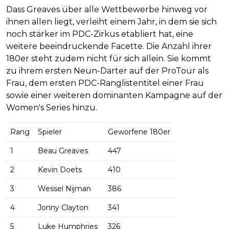
Dass Greaves über alle Wettbewerbe hinweg vor
ihnen allen liegt, verleiht einem Jahr, in dem sie sich
noch stärker im PDC-Zirkus etabliert hat, eine
weitere beeindruckende Facette. Die Anzahl ihrer
180er steht zudem nicht für sich allein. Sie kommt
zu ihrem ersten Neun-Darter auf der ProTour als
Frau, dem ersten PDC-Ranglistentitel einer Frau
sowie einer weiteren dominanten Kampagne auf der
Women's Series hinzu.
Rang
Spieler
Geworfene 180er
1
Beau Greaves
447
2
Kevin Doets
410
3
Wessel Nijman
386
4
Jonny Clayton
341
5
Luke Humphries
326