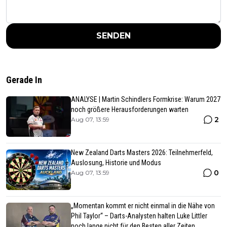
SENDEN
Gerade In
ANALYSE | Martin Schindlers Formkrise: Warum 2027
noch größere Herausforderungen warten
2
Aug 07, 13:59
New Zealand Darts Masters 2026: Teilnehmerfeld,
Auslosung, Historie und Modus
0
Aug 07, 13:59
„Momentan kommt er nicht einmal in die Nähe von
Phil Taylor“ – Darts-Analysten halten Luke Littler
noch lange nicht für den Besten aller Zeiten