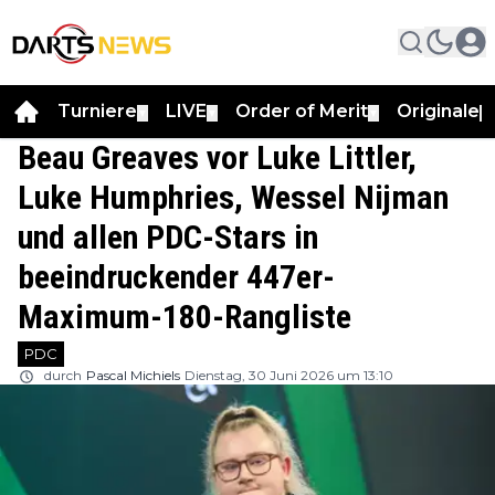
Turniere
LIVE
Order of Merit
Originale
▼
▼
▼
▼
Beau Greaves vor Luke Littler,
Luke Humphries, Wessel Nijman
und allen PDC-Stars in
beeindruckender 447er-
Maximum-180-Rangliste
PDC
durch
Pascal Michiels
Dienstag, 30 Juni 2026 um 13:10