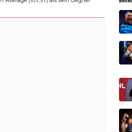
 Average (107,97) als sein Gegner
Belie