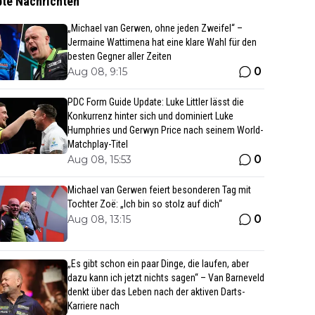
bte Nachrichten
„Michael van Gerwen, ohne jeden Zweifel“ –
Jermaine Wattimena hat eine klare Wahl für den
besten Gegner aller Zeiten
0
Aug 08, 9:15
PDC Form Guide Update: Luke Littler lässt die
Konkurrenz hinter sich und dominiert Luke
Humphries und Gerwyn Price nach seinem World-
Matchplay-Titel
0
Aug 08, 15:53
Michael van Gerwen feiert besonderen Tag mit
Tochter Zoë: „Ich bin so stolz auf dich“
0
Aug 08, 13:15
„Es gibt schon ein paar Dinge, die laufen, aber
dazu kann ich jetzt nichts sagen“ – Van Barneveld
denkt über das Leben nach der aktiven Darts-
Karriere nach