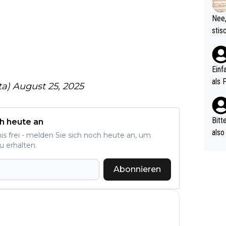
d wo
etzt
Nee,
urch
stis
(in 
ten 
als Z
nes 
ttle
Einf
vV p
als 
ta)
August 25, 2025
n Ri
ehle
Bitt
h heute an
also
nis frei - melden Sie sich noch heute an, um
ung,
u erhalten.
werd
aube
Abonnieren
sych
d di
e ma
n…