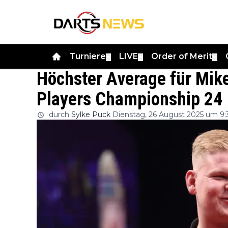
Turniere
LIVE
Order of Merit
▼
▼
▼
Höchster Average für Mike
Players Championship 24
durch
Sylke Puck
Dienstag, 26 August 2025 um 9: