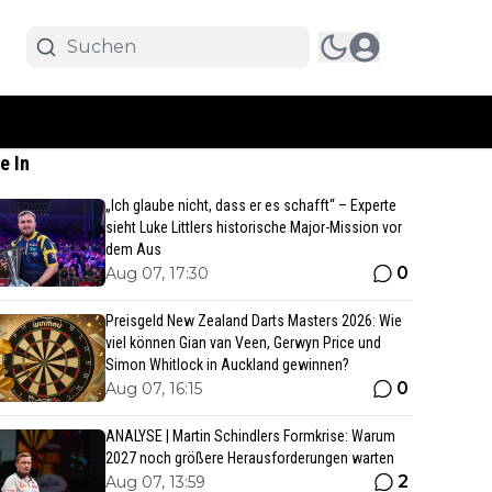
e In
„Ich glaube nicht, dass er es schafft“ – Experte
sieht Luke Littlers historische Major-Mission vor
dem Aus
0
Aug 07, 17:30
Preisgeld New Zealand Darts Masters 2026: Wie
viel können Gian van Veen, Gerwyn Price und
Simon Whitlock in Auckland gewinnen?
0
Aug 07, 16:15
ANALYSE | Martin Schindlers Formkrise: Warum
2027 noch größere Herausforderungen warten
2
Aug 07, 13:59