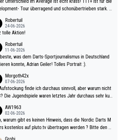
r Unterschied im Average ist echt krass! 111+ ist für die
lopment- Tour überragend und schonübertrieben stark. U
 Ave dagegen eigentlich schon zu schwach - gerad
Robertuil
st recht. Da gewinnst keinen Blumentopf - ist ja n
24-06-2026
kalspiel eines Kreisligisten vs einem Bu
 tolle Aktion!
ligisten.
Robertuil
11-06-2026
beste, was dem Darts-Sportjournalismus in Deutschland
ieren konnte, Adrian Geiler! Tolles Portrait :).
Morgoth42x
07-06-2026
Aufstockung finde ich durchaus sinnvoll, aber warum nicht
r durchaus sehr kur
lig und besser anzuschauen, als manch Erwachsenenspie
AW1963
02-06-2026
ert. Somit ändert die automatische Qualifikation des Weltm
e Nordic Darts M
mal nichts. Ich denke sie wollen damit für nächste
rs kostenlos auf pluto.tv übertragen werden ? Bitte den A
hr vorsorgen, denn da ist er alt genug für die PDC und wir
el aktualisieren, danke!
Grobi