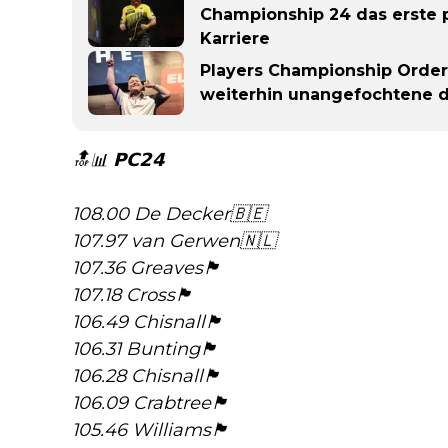
Championship 24 das erste 
Karriere
Players Championship Order 
weiterhin unangefochtene 
🔝📊 𝗣𝗖𝟮𝟰
108.00 De Decker🇧🇪
107.97 van Gerwen🇳🇱
107.36 Greaves🏴󠁧󠁢󠁥󠁮󠁧󠁿
107.18 Cross🏴󠁧󠁢󠁥󠁮󠁧󠁿
106.49 Chisnall🏴󠁧󠁢󠁥󠁮󠁧󠁿
106.31 Bunting🏴󠁧󠁢󠁥󠁮󠁧󠁿
106.28 Chisnall🏴󠁧󠁢󠁥󠁮󠁧󠁿
106.09 Crabtree🏴󠁧󠁢󠁥󠁮󠁧󠁿
105.46 Williams🏴󠁧󠁢󠁥󠁮󠁧󠁿