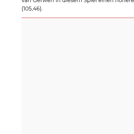
van Gerwen in diesem Spiel einen höheren
(105,46).