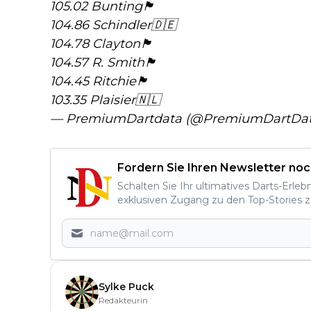
105.02 Bunting🏴󠁧󠁢󠁥󠁮󠁧󠁿
104.86 Schindler🇩🇪
104.78 Clayton🏴󠁧󠁢󠁷󠁬󠁳󠁿
104.57 R. Smith🏴󠁧󠁢󠁥󠁮󠁧󠁿
104.45 Ritchie🏴󠁧󠁢󠁳󠁣󠁴󠁿
103.35 Plaisier🇳🇱
— PremiumDartdata (@PremiumDartDa
Fordern Sie Ihren Newsletter noc
Schalten Sie Ihr ultimatives Darts-Erleb
exklusiven Zugang zu den Top-Stories z
Sylke Puck
Redakteurin