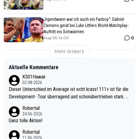
„Irgendwann war ich auch ein Fanboy“: Gabriel
Clemens gerät bei Luke Littlers World-Matchplay-
Auftritt ins Schwärmen
0
Aug 05, 14:00
Mehr Artikel
Aktuelle Kommentare
K501Hawaii
02-08-2026
Dieser Unterschied im Average ist echt krass! 111+ ist für die
Development- Tour überragend und schonübertrieben stark. U
nter 60 im Ave dagegen eigentlich schon zu schwach - gerade
Robertuil
mal 40+ erst recht. Da gewinnst keinen Blumentopf - ist ja noc
24-06-2026
h krasser wie ein Pokalspiel eines Kreisligisten vs einem Bund
Ganz tolle Aktion!
esligisten.
Robertuil
11-06-2026