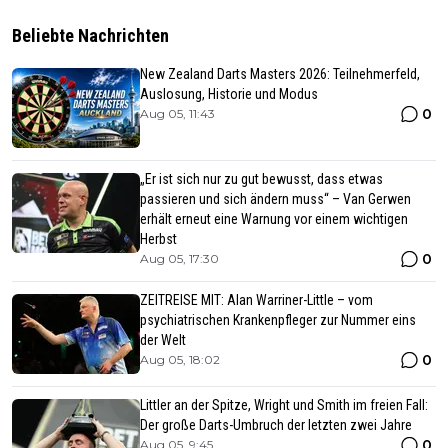
Beliebte Nachrichten
New Zealand Darts Masters 2026: Teilnehmerfeld,
Auslosung, Historie und Modus
0
Aug 05, 11:43
„Er ist sich nur zu gut bewusst, dass etwas
passieren und sich ändern muss“ – Van Gerwen
erhält erneut eine Warnung vor einem wichtigen
Herbst
0
Aug 05, 17:30
ZEITREISE MIT: Alan Warriner-Little – vom
psychiatrischen Krankenpfleger zur Nummer eins
der Welt
0
Aug 05, 18:02
Littler an der Spitze, Wright und Smith im freien Fall:
Der große Darts-Umbruch der letzten zwei Jahre
0
Aug 05, 9:45