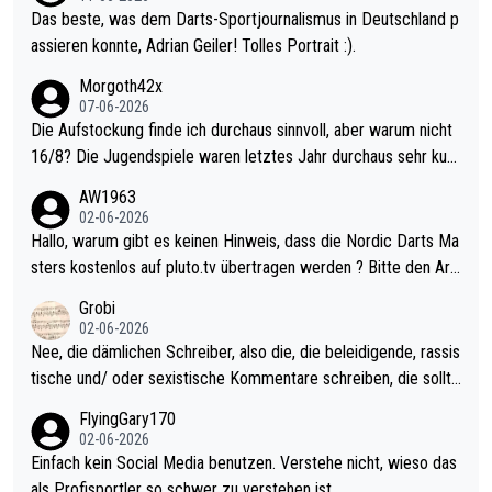
Das beste, was dem Darts-Sportjournalismus in Deutschland p
assieren konnte, Adrian Geiler! Tolles Portrait :).
Morgoth42x
07-06-2026
Die Aufstockung finde ich durchaus sinnvoll, aber warum nicht
16/8? Die Jugendspiele waren letztes Jahr durchaus sehr kurz
weilig und besser anzuschauen, als manch Erwachsenenspiel.
AW1963
Allerdings ist Mitchell Lawrie als Nummer 1 der Welt eh qualifi
02-06-2026
ziert. Somit ändert die automatische Qualifikation des Weltmei
Hallo, warum gibt es keinen Hinweis, dass die Nordic Darts Ma
sters erstmal nichts. Ich denke sie wollen damit für nächstes J
sters kostenlos auf pluto.tv übertragen werden ? Bitte den Arti
ahr vorsorgen, denn da ist er alt genug für die PDC und wird w
kel aktualisieren, danke!
Grobi
ohl wenig WDF Turniere spielen. Dies war bei Archie Self letzt
02-06-2026
es Jahr der Fall. Er musste als amtierender Weltmeister durch
Nee, die dämlichen Schreiber, also die, die beleidigende, rassis
den Qualifier und ich glaube kaum, dass Mitchel sich das (in Ve
tische und/ oder sexistische Kommentare schreiben, die sollte
gas) antun würde, wenn er doch eigentlich die PDC-WM als Zi
n das einfach mal bleiben lassen. Sollten besser mal ihr eigene
FlyingGary170
el hat.
s Leben in den Griff kriegen. Nur eins wundert mich: Luke Little
02-06-2026
r war doch neulich erst derjenige, der über Social Media GvV p
Einfach kein Social Media benutzen. Verstehe nicht, wieso das
rovoziert hat. Und Littlers Mutter schießt öfters mal gegen Ric
als Profisportler so schwer zu verstehen ist