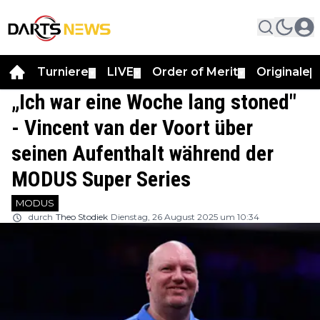
Turniere
LIVE
Order of Merit
Originale
▼
▼
▼
▼
„Ich war eine Woche lang stoned"
- Vincent van der Voort über
seinen Aufenthalt während der
MODUS Super Series
MODUS
durch
Theo Stodiek
Dienstag, 26 August 2025 um 10:34