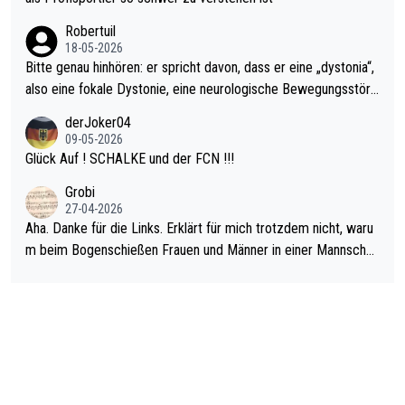
ardo Pietreczko auf Social Media. Hmmmm. Finde den Fehler!
Robertuil
18-05-2026
Bitte genau hinhören: er spricht davon, dass er eine „dystonia“,
also eine fokale Dystonie, eine neurologische Bewegungsstöru
ng, bei der unkontrolliert Bewegungen und Krämpfe erzeugt w
derJoker04
erden, im Arm hat. Und, dass Medikamente ihm helfen! Ich glau
09-05-2026
be immer noch, dass sehr viele der Dartits-Fälle fälschlich psy
Glück Auf ! SCHALKE und der FCN !!!
chologisiert werden und eigentlich fokale Dystonien sind. Und
Grobi
diese könnten teils wirksam behandelt werden! Dafür müsste
27-04-2026
man nur zum Neurologen und nicht zum Mentaltrainer gehen…
Aha. Danke für die Links. Erklärt für mich trotzdem nicht, waru
m beim Bogenschießen Frauen und Männer in einer Mannschaf
t spielen. Und beim Dressurreiten sind ebenfalls Frauen und Mä
nner in einer Mannschaft und das, obwohl hier auch eine Körpe
rlichkeit vorausgesetzt ist. Gilt sogar bei den olympischen Spie
len! Der Podcast "Tops Tops Tops" (Folgen 70 und 72) beschä
ftigt sich ausführlich, sachlich und absolut nachvollziehbar mit
dem Thema.