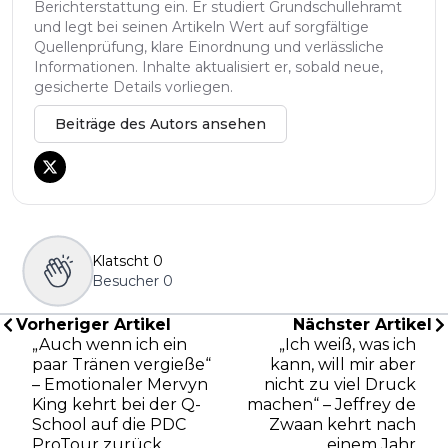
Berichterstattung ein. Er studiert Grundschullehramt
und legt bei seinen Artikeln Wert auf sorgfältige
Quellenprüfung, klare Einordnung und verlässliche
Informationen. Inhalte aktualisiert er, sobald neue,
gesicherte Details vorliegen.
Beiträge des Autors ansehen
Klatscht
0
Besucher
0
Vorheriger Artikel
Nächster Artikel
„Auch wenn ich ein
„Ich weiß, was ich
paar Tränen vergieße“
kann, will mir aber
– Emotionaler Mervyn
nicht zu viel Druck
King kehrt bei der Q-
machen“ – Jeffrey de
School auf die PDC
Zwaan kehrt nach
ProTour zurück
einem Jahr