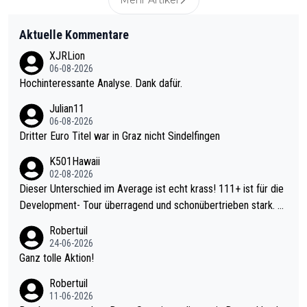
Aktuelle Kommentare
XJRLion
06-08-2026
Hochinteressante Analyse. Dank dafür.
Julian11
06-08-2026
Dritter Euro Titel war in Graz nicht Sindelfingen
K501Hawaii
02-08-2026
Dieser Unterschied im Average ist echt krass! 111+ ist für die
Development- Tour überragend und schonübertrieben stark. U
nter 60 im Ave dagegen eigentlich schon zu schwach - gerade
Robertuil
mal 40+ erst recht. Da gewinnst keinen Blumentopf - ist ja noc
24-06-2026
h krasser wie ein Pokalspiel eines Kreisligisten vs einem Bund
Ganz tolle Aktion!
esligisten.
Robertuil
11-06-2026