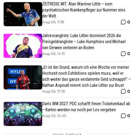
ZEITREISE MIT: Alan Warriner-Little – vom
psychiatrischen Krankenpfleger zur Nummer eins
der Welt
0
Aug 06, 11:18
Jahresrangliste: Luke Littler dominiert 2026 die
Preisgeldrangliste – Luke Humphries und Michael
van Gerwen verlieren an Boden
0
Aug 06, 14:15
„Er ist der Grund, warum ich eine Woche vor meiner
Hochzeit noch Exhibitions spielen muss, weil er
sich weiter das ganze verdammte Geld schnappt!" –
Nathan Aspinall nimmt sich Luke Littler zur Brust
0
Aug 06, 17:59
Darts WM 2027: PDC schafft freien Ticketverkauf ab
– Karten werden nur noch per Los vergeben
0
Aug 06, 14:45
Mehr Artikel