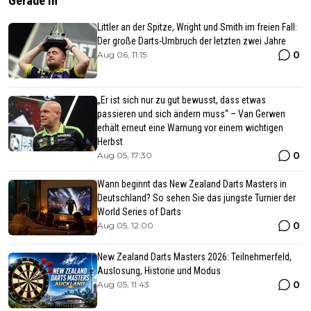
Gerade In
Littler an der Spitze, Wright und Smith im freien Fall:
Der große Darts-Umbruch der letzten zwei Jahre
0
Aug 06, 11:15
„Er ist sich nur zu gut bewusst, dass etwas
passieren und sich ändern muss“ – Van Gerwen
erhält erneut eine Warnung vor einem wichtigen
Herbst
0
Aug 05, 17:30
Wann beginnt das New Zealand Darts Masters in
Deutschland? So sehen Sie das jüngste Turnier der
World Series of Darts
0
Aug 05, 12:00
New Zealand Darts Masters 2026: Teilnehmerfeld,
Auslosung, Historie und Modus
0
Aug 05, 11:43