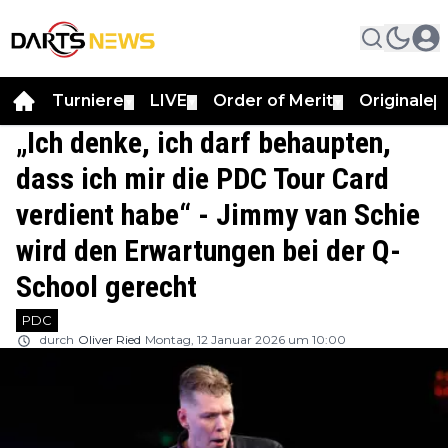
Turniere
LIVE
Order of Merit
Originale
▼
▼
▼
▼
„Ich denke, ich darf behaupten,
dass ich mir die PDC Tour Card
verdient habe“ - Jimmy van Schie
wird den Erwartungen bei der Q-
School gerecht
PDC
durch
Oliver Ried
Montag, 12 Januar 2026 um 10:00