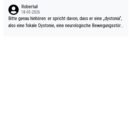
ardo Pietreczko auf Social Media. Hmmmm. Finde den Fehler!
Robertuil
18-05-2026
Bitte genau hinhören: er spricht davon, dass er eine „dystonia“,
also eine fokale Dystonie, eine neurologische Bewegungsstöru
ng, bei der unkontrolliert Bewegungen und Krämpfe erzeugt w
erden, im Arm hat. Und, dass Medikamente ihm helfen! Ich glau
be immer noch, dass sehr viele der Dartits-Fälle fälschlich psy
chologisiert werden und eigentlich fokale Dystonien sind. Und
diese könnten teils wirksam behandelt werden! Dafür müsste
man nur zum Neurologen und nicht zum Mentaltrainer gehen…