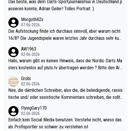
Das beste, was dem Darts-Sportjournalismus in Deutschland p
assieren konnte, Adrian Geiler! Tolles Portrait :).
Morgoth42x
07-06-2026
Die Aufstockung finde ich durchaus sinnvoll, aber warum nicht
16/8? Die Jugendspiele waren letztes Jahr durchaus sehr kurz
weilig und besser anzuschauen, als manch Erwachsenenspiel.
AW1963
Allerdings ist Mitchell Lawrie als Nummer 1 der Welt eh qualifi
02-06-2026
ziert. Somit ändert die automatische Qualifikation des Weltmei
Hallo, warum gibt es keinen Hinweis, dass die Nordic Darts Ma
sters erstmal nichts. Ich denke sie wollen damit für nächstes J
sters kostenlos auf pluto.tv übertragen werden ? Bitte den Arti
ahr vorsorgen, denn da ist er alt genug für die PDC und wird w
kel aktualisieren, danke!
Grobi
ohl wenig WDF Turniere spielen. Dies war bei Archie Self letzt
02-06-2026
es Jahr der Fall. Er musste als amtierender Weltmeister durch
Nee, die dämlichen Schreiber, also die, die beleidigende, rassis
den Qualifier und ich glaube kaum, dass Mitchel sich das (in Ve
tische und/ oder sexistische Kommentare schreiben, die sollte
gas) antun würde, wenn er doch eigentlich die PDC-WM als Zi
n das einfach mal bleiben lassen. Sollten besser mal ihr eigene
FlyingGary170
el hat.
s Leben in den Griff kriegen. Nur eins wundert mich: Luke Little
02-06-2026
r war doch neulich erst derjenige, der über Social Media GvV p
Einfach kein Social Media benutzen. Verstehe nicht, wieso das
rovoziert hat. Und Littlers Mutter schießt öfters mal gegen Ric
als Profisportler so schwer zu verstehen ist