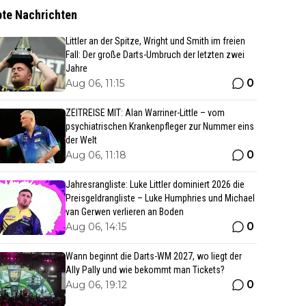
bte Nachrichten
Littler an der Spitze, Wright und Smith im freien
Fall: Der große Darts-Umbruch der letzten zwei
Jahre
0
Aug 06, 11:15
ZEITREISE MIT: Alan Warriner-Little – vom
psychiatrischen Krankenpfleger zur Nummer eins
der Welt
0
Aug 06, 11:18
Jahresrangliste: Luke Littler dominiert 2026 die
Preisgeldrangliste – Luke Humphries und Michael
van Gerwen verlieren an Boden
0
Aug 06, 14:15
Wann beginnt die Darts-WM 2027, wo liegt der
Ally Pally und wie bekommt man Tickets?
0
Aug 06, 19:12