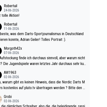
 Ave dagegen eigentlich schon zu schwach - gerad
Robertuil
st recht. Da gewinnst keinen Blumentopf - ist ja n
24-06-2026
kalspiel eines Kreisligisten vs einem Bu
 tolle Aktion!
ligisten.
Robertuil
11-06-2026
beste, was dem Darts-Sportjournalismus in Deutschland
ieren konnte, Adrian Geiler! Tolles Portrait :).
Morgoth42x
07-06-2026
Aufstockung finde ich durchaus sinnvoll, aber warum nicht
r durchaus sehr kur
lig und besser anzuschauen, als manch Erwachsenenspie
AW1963
02-06-2026
ert. Somit ändert die automatische Qualifikation des Weltm
e Nordic Darts M
mal nichts. Ich denke sie wollen damit für nächste
rs kostenlos auf pluto.tv übertragen werden ? Bitte den A
hr vorsorgen, denn da ist er alt genug für die PDC und wir
el aktualisieren, danke!
Grobi
hl wenig WDF Turniere spielen. Dies war bei Archie Self l
02-06-2026
es Jahr der Fall. Er musste als amtierender Weltmeister d
 die dämlichen Schreiber, also die, die beleidigende, rassi