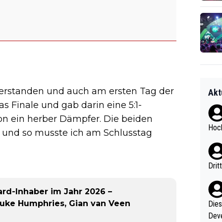
überstanden und auch am ersten Tag der
Akt
das Finale und gab darin eine 5:1-
n ein herber Dämpfer. Die beiden
Hoch
r und so musste ich am Schlusstag
Drit
ard-Inhaber im Jahr 2026 –
 Luke Humphries, Gian van Veen
Diese
Deve