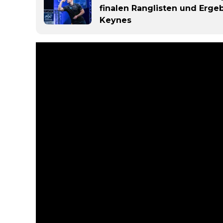
finalen Ranglisten und Erge
Keynes