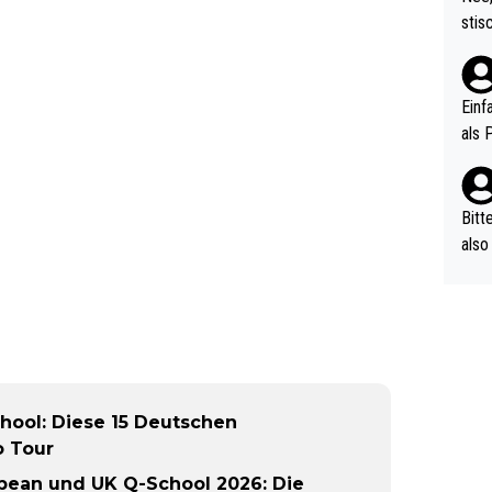
urch
stis
(in 
ten 
als Z
nes 
ttle
Einf
vV p
als 
n Ri
ehle
Bitt
also
ung,
werd
aube
sych
d di
e ma
hool: Diese 15 Deutschen
n…
o Tour
opean und UK Q-School 2026: Die