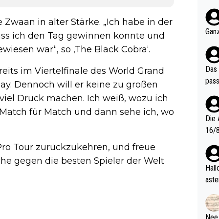
nter 60 im
e mal 40+ er
Zwaan in alter Stärke. „Ich habe in der
och krasser wie ein Po
Ganz
 dass ich den Tag gewinnen konnte und
ndes
ewiesen war“, so ‚The Black Cobra‘.
Das 
its im Viertelfinale des World Grand
pass
ay. Dennoch will er keine zu großen
 viel Druck machen. Ich weiß, wozu ich
 Match für Match und dann sehe ich, wo
Die 
16/8? Die Jugendspiele waren letztes Jah
zwei
e Pro Tour zurückzukehren, und freue
l. Allerdings ist Mitchell Lawrie als Nummer 1 der Welt eh quali
he gegen die besten Spieler der Welt
fizi
Hallo, warum gibt es keinen Hinweis, dass di
eisters erst
aste
s Ja
rtik
d wo
etzt
Nee,