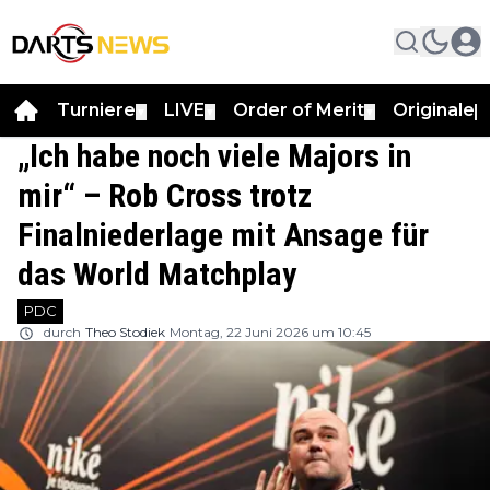
Turniere
LIVE
Order of Merit
Originale
▼
▼
▼
▼
„Ich habe noch viele Majors in
mir“ – Rob Cross trotz
Finalniederlage mit Ansage für
das World Matchplay
PDC
durch
Theo Stodiek
Montag, 22 Juni 2026 um 10:45