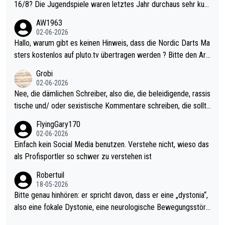
16/8? Die Jugendspiele waren letztes Jahr durchaus sehr kurz
weilig und besser anzuschauen, als manch Erwachsenenspiel.
AW1963
Allerdings ist Mitchell Lawrie als Nummer 1 der Welt eh qualifi
02-06-2026
ziert. Somit ändert die automatische Qualifikation des Weltmei
Hallo, warum gibt es keinen Hinweis, dass die Nordic Darts Ma
sters erstmal nichts. Ich denke sie wollen damit für nächstes J
sters kostenlos auf pluto.tv übertragen werden ? Bitte den Arti
ahr vorsorgen, denn da ist er alt genug für die PDC und wird w
kel aktualisieren, danke!
Grobi
ohl wenig WDF Turniere spielen. Dies war bei Archie Self letzt
02-06-2026
es Jahr der Fall. Er musste als amtierender Weltmeister durch
Nee, die dämlichen Schreiber, also die, die beleidigende, rassis
den Qualifier und ich glaube kaum, dass Mitchel sich das (in Ve
tische und/ oder sexistische Kommentare schreiben, die sollte
gas) antun würde, wenn er doch eigentlich die PDC-WM als Zi
n das einfach mal bleiben lassen. Sollten besser mal ihr eigene
FlyingGary170
el hat.
s Leben in den Griff kriegen. Nur eins wundert mich: Luke Little
02-06-2026
r war doch neulich erst derjenige, der über Social Media GvV p
Einfach kein Social Media benutzen. Verstehe nicht, wieso das
rovoziert hat. Und Littlers Mutter schießt öfters mal gegen Ric
als Profisportler so schwer zu verstehen ist
ardo Pietreczko auf Social Media. Hmmmm. Finde den Fehler!
Robertuil
18-05-2026
Bitte genau hinhören: er spricht davon, dass er eine „dystonia“,
also eine fokale Dystonie, eine neurologische Bewegungsstöru
ng, bei der unkontrolliert Bewegungen und Krämpfe erzeugt w