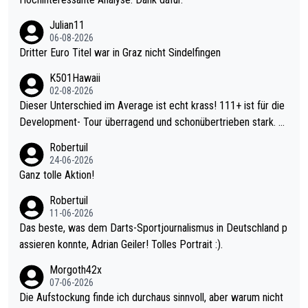
Julian11
06-08-2026
Dritter Euro Titel war in Graz nicht Sindelfingen
K501Hawaii
02-08-2026
Dieser Unterschied im Average ist echt krass! 111+ ist für die
Development- Tour überragend und schonübertrieben stark. U
nter 60 im Ave dagegen eigentlich schon zu schwach - gerade
Robertuil
mal 40+ erst recht. Da gewinnst keinen Blumentopf - ist ja noc
24-06-2026
h krasser wie ein Pokalspiel eines Kreisligisten vs einem Bund
Ganz tolle Aktion!
esligisten.
Robertuil
11-06-2026
Das beste, was dem Darts-Sportjournalismus in Deutschland p
assieren konnte, Adrian Geiler! Tolles Portrait :).
Morgoth42x
07-06-2026
Die Aufstockung finde ich durchaus sinnvoll, aber warum nicht