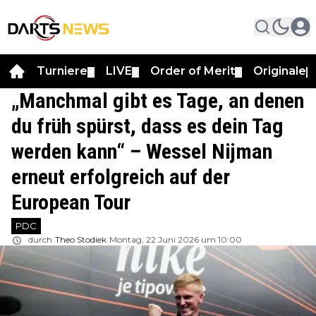
Turniere
LIVE
Order of Merit
Originale
▼
▼
▼
▼
„Manchmal gibt es Tage, an denen
du früh spürst, dass es dein Tag
werden kann“ – Wessel Nijman
erneut erfolgreich auf der
European Tour
PDC
durch
Theo Stodiek
Montag, 22 Juni 2026 um 10:00