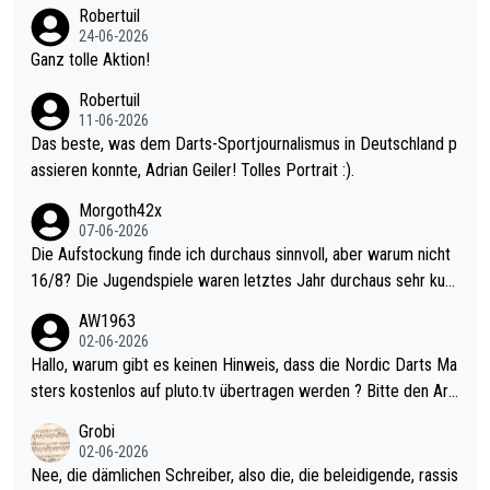
nter 60 im Ave dagegen eigentlich schon zu schwach - gerade
Robertuil
mal 40+ erst recht. Da gewinnst keinen Blumentopf - ist ja noc
24-06-2026
h krasser wie ein Pokalspiel eines Kreisligisten vs einem Bund
Ganz tolle Aktion!
esligisten.
Robertuil
11-06-2026
Das beste, was dem Darts-Sportjournalismus in Deutschland p
assieren konnte, Adrian Geiler! Tolles Portrait :).
Morgoth42x
07-06-2026
Die Aufstockung finde ich durchaus sinnvoll, aber warum nicht
16/8? Die Jugendspiele waren letztes Jahr durchaus sehr kurz
weilig und besser anzuschauen, als manch Erwachsenenspiel.
AW1963
Allerdings ist Mitchell Lawrie als Nummer 1 der Welt eh qualifi
02-06-2026
ziert. Somit ändert die automatische Qualifikation des Weltmei
Hallo, warum gibt es keinen Hinweis, dass die Nordic Darts Ma
sters erstmal nichts. Ich denke sie wollen damit für nächstes J
sters kostenlos auf pluto.tv übertragen werden ? Bitte den Arti
ahr vorsorgen, denn da ist er alt genug für die PDC und wird w
kel aktualisieren, danke!
Grobi
ohl wenig WDF Turniere spielen. Dies war bei Archie Self letzt
02-06-2026
es Jahr der Fall. Er musste als amtierender Weltmeister durch
Nee, die dämlichen Schreiber, also die, die beleidigende, rassis