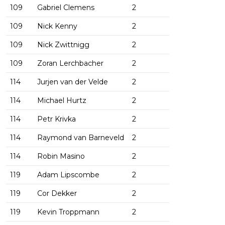
109
Gabriel Clemens
2
109
Nick Kenny
2
109
Nick Zwittnigg
2
109
Zoran Lerchbacher
2
114
Jurjen van der Velde
2
114
Michael Hurtz
2
114
Petr Krivka
2
114
Raymond van Barneveld
2
114
Robin Masino
2
119
Adam Lipscombe
2
119
Cor Dekker
2
119
Kevin Troppmann
2