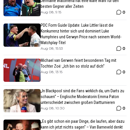
Jermaine Wattimena hat eine klare Wahl für den
besten Gegner aller Zeiten
0
Aug 08, 9:15
PDC Form Guide Update: Luke Littler lässt die
Konkurrenz hinter sich und dominiert Luke
Humphries und Gerwyn Price nach seinem World-
Matchplay-Titel
0
Aug 08, 15:53
Michael van Gerwen feiert besonderen Tag mit
Tochter Zoë: „Ich bin so stolz auf dich“
0
Aug 08, 13:15
„In Blackpool sind die Fans wirklich da, um Darts zu
schauen“ – Englische Moderatorin Emma Paton
unterscheidet zwischen großen Dartturnieren
0
Aug 08, 10:30
„Es gibt schon ein paar Dinge, die laufen, aber dazu
kann ich jetzt nichts sagen“ – Van Barneveld denkt