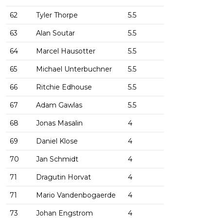
62
Tyler Thorpe
5.5
63
Alan Soutar
5.5
64
Marcel Hausotter
5.5
65
Michael Unterbuchner
5.5
66
Ritchie Edhouse
5.5
67
Adam Gawlas
5.5
68
Jonas Masalin
4
69
Daniel Klose
4
70
Jan Schmidt
4
71
Dragutin Horvat
4
71
Mario Vandenbogaerde
4
73
Johan Engstrom
4