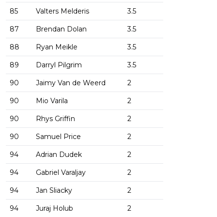
85
Valters Melderis
3.5
87
Brendan Dolan
3.5
88
Ryan Meikle
3.5
89
Darryl Pilgrim
3.5
90
Jaimy Van de Weerd
2
90
Mio Varila
2
90
Rhys Griffin
2
90
Samuel Price
2
94
Adrian Dudek
2
94
Gabriel Varaljay
2
94
Jan Sliacky
2
94
Juraj Holub
2