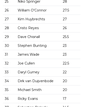
25
Niko Springer
28
26
William O'Connor
27.5
27
Kim Huybrechts
27
28
Cristo Reyes
26
29
Dave Chisnall
25.5
30
Stephen Bunting
23
31
James Wade
23
32
Joe Cullen
22.5
33
Daryl Gurney
22
34
Dirk van Duijvenbode
20
35
Michael Smith
20
36
Ricky Evans
17