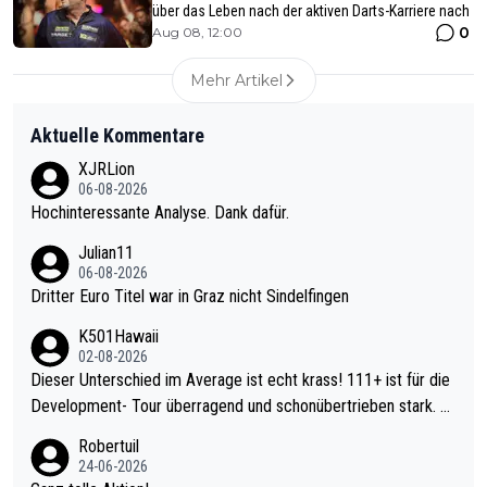
über das Leben nach der aktiven Darts-Karriere nach
0
Aug 08, 12:00
Mehr Artikel
Aktuelle Kommentare
XJRLion
06-08-2026
Hochinteressante Analyse. Dank dafür.
Julian11
06-08-2026
Dritter Euro Titel war in Graz nicht Sindelfingen
K501Hawaii
02-08-2026
Dieser Unterschied im Average ist echt krass! 111+ ist für die
Development- Tour überragend und schonübertrieben stark. U
nter 60 im Ave dagegen eigentlich schon zu schwach - gerade
Robertuil
mal 40+ erst recht. Da gewinnst keinen Blumentopf - ist ja noc
24-06-2026
h krasser wie ein Pokalspiel eines Kreisligisten vs einem Bund