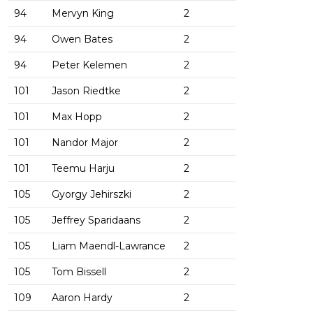
94
Mervyn King
2
94
Owen Bates
2
94
Peter Kelemen
2
101
Jason Riedtke
2
101
Max Hopp
2
101
Nandor Major
2
101
Teemu Harju
2
105
Gyorgy Jehirszki
2
105
Jeffrey Sparidaans
2
105
Liam Maendl-Lawrance
2
105
Tom Bissell
2
109
Aaron Hardy
2