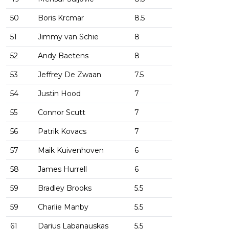
50
Boris Krcmar
8.5
51
Jimmy van Schie
8
52
Andy Baetens
8
53
Jeffrey De Zwaan
7.5
54
Justin Hood
7
55
Connor Scutt
7
56
Patrik Kovacs
7
57
Maik Kuivenhoven
6
58
James Hurrell
6
59
Bradley Brooks
5.5
59
Charlie Manby
5.5
61
Darius Labanauskas
5.5