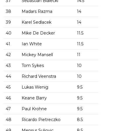
37
Sebastian Bialecki
14.5
38
Madars Razma
14
39
Karel Sedlacek
14
40
Mike De Decker
11.5
41
Ian White
11.5
42
Mickey Mansell
11
43
Tom Sykes
10
44
Richard Veenstra
10
45
Lukas Wenig
9.5
46
Keane Barry
9.5
47
Paul Krohne
9.5
48
Ricardo Pietreczko
8.5
49
Mensur Suljovic
8.5