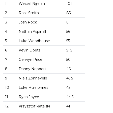
1
Wessel Nijman
101
2
Ross Smith
85
3
Josh Rock
61
4
Nathan Aspinall
56
5
Luke Woodhouse
55
6
Kevin Doets
51.5
7
Gerwyn Price
50
8
Danny Noppert
46
9
Niels Zonneveld
45.5
10
Luke Humphries
45
11
Ryan Joyce
44.5
12
Krzysztof Ratajski
41