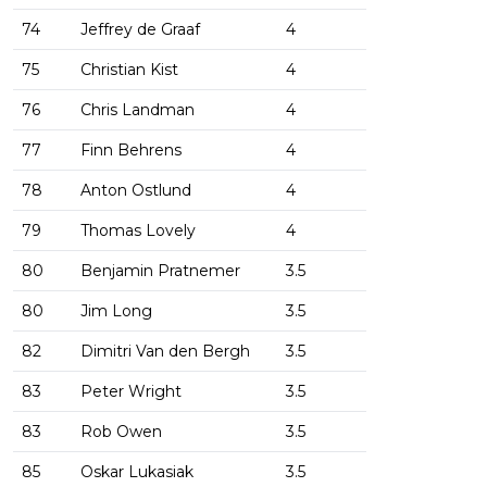
74
Jeffrey de Graaf
4
75
Christian Kist
4
76
Chris Landman
4
77
Finn Behrens
4
78
Anton Ostlund
4
79
Thomas Lovely
4
80
Benjamin Pratnemer
3.5
80
Jim Long
3.5
82
Dimitri Van den Bergh
3.5
83
Peter Wright
3.5
83
Rob Owen
3.5
85
Oskar Lukasiak
3.5