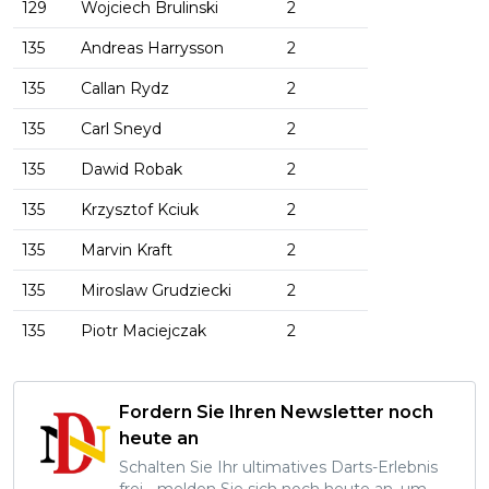
129
Wojciech Brulinski
2
135
Andreas Harrysson
2
135
Callan Rydz
2
135
Carl Sneyd
2
135
Dawid Robak
2
135
Krzysztof Kciuk
2
135
Marvin Kraft
2
135
Miroslaw Grudziecki
2
135
Piotr Maciejczak
2
Fordern Sie Ihren Newsletter noch
heute an
Schalten Sie Ihr ultimatives Darts-Erlebnis
frei - melden Sie sich noch heute an, um