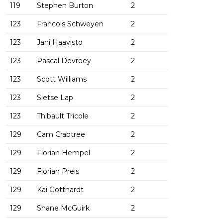
119
Stephen Burton
2
123
Francois Schweyen
2
123
Jani Haavisto
2
123
Pascal Devroey
2
123
Scott Williams
2
123
Sietse Lap
2
123
Thibault Tricole
2
129
Cam Crabtree
2
129
Florian Hempel
2
129
Florian Preis
2
129
Kai Gotthardt
2
129
Shane McGuirk
2