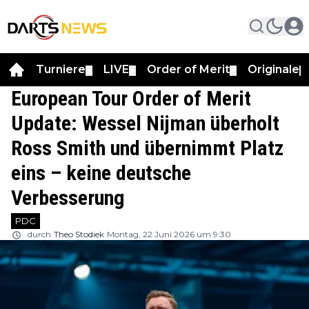
Turniere
LIVE
Order of Merit
Originale
▼
▼
▼
▼
European Tour Order of Merit
Update: Wessel Nijman überholt
Ross Smith und übernimmt Platz
eins – keine deutsche
Verbesserung
PDC
durch
Theo Stodiek
Montag, 22 Juni 2026 um 9:30