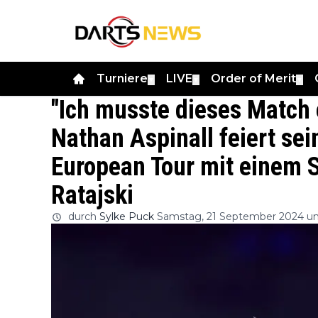
Turniere
LIVE
Order of Merit
▼
▼
▼
"Ich musste dieses Match 
Nathan Aspinall feiert se
European Tour mit einem 
Ratajski
durch
Sylke Puck
Samstag, 21 September 2024 u