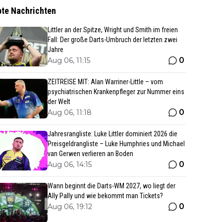
bte Nachrichten
Littler an der Spitze, Wright und Smith im freien
Fall: Der große Darts-Umbruch der letzten zwei
Jahre
0
Aug 06, 11:15
ZEITREISE MIT: Alan Warriner-Little – vom
psychiatrischen Krankenpfleger zur Nummer eins
der Welt
0
Aug 06, 11:18
Jahresrangliste: Luke Littler dominiert 2026 die
Preisgeldrangliste – Luke Humphries und Michael
van Gerwen verlieren an Boden
0
Aug 06, 14:15
Wann beginnt die Darts-WM 2027, wo liegt der
Ally Pally und wie bekommt man Tickets?
0
Aug 06, 19:12