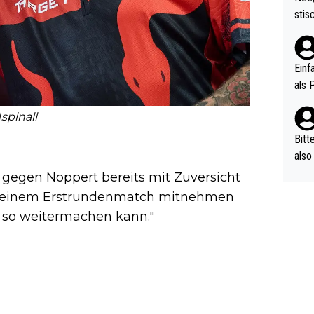
urch
stis
(in 
ten 
als Z
nes 
ttle
Einf
vV p
als 
n Ri
ehle
spinall
Bitt
also
ung,
gegen Noppert bereits mit Zuversicht
werd
s meinem Erstrundenmatch mitnehmen
aube
 so weitermachen kann."
sych
d di
e ma
n…