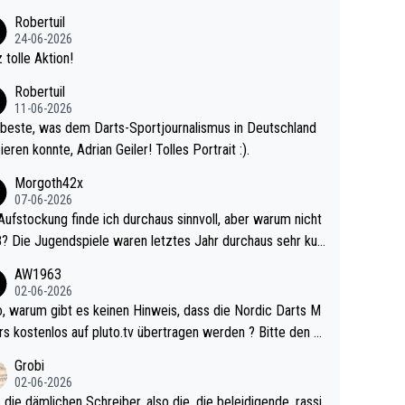
 Ave dagegen eigentlich schon zu schwach - gerad
Robertuil
st recht. Da gewinnst keinen Blumentopf - ist ja n
24-06-2026
kalspiel eines Kreisligisten vs einem Bu
 tolle Aktion!
ligisten.
Robertuil
11-06-2026
beste, was dem Darts-Sportjournalismus in Deutschland
ieren konnte, Adrian Geiler! Tolles Portrait :).
Morgoth42x
07-06-2026
Aufstockung finde ich durchaus sinnvoll, aber warum nicht
r durchaus sehr kur
lig und besser anzuschauen, als manch Erwachsenenspie
AW1963
02-06-2026
ert. Somit ändert die automatische Qualifikation des Weltm
e Nordic Darts M
mal nichts. Ich denke sie wollen damit für nächste
rs kostenlos auf pluto.tv übertragen werden ? Bitte den A
hr vorsorgen, denn da ist er alt genug für die PDC und wir
el aktualisieren, danke!
Grobi
hl wenig WDF Turniere spielen. Dies war bei Archie Self l
02-06-2026
es Jahr der Fall. Er musste als amtierender Weltmeister d
 die dämlichen Schreiber, also die, die beleidigende, rassi