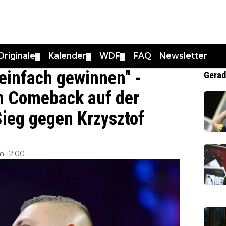
Originale
Kalender
WDF
FAQ
Newsletter
▼
▼
▼
einfach gewinnen" -
Gerad
in Comeback auf der
Sieg gegen Krzysztof
m 12:00