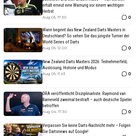
erhält erneut eine Warnung vor einem wichtigen
Herbst
0
Aug 05, 17:30
Wann beginnt das New Zealand Darts Masters in
Deutschland? So sehen Sie das jüngste Turnier der
World Series of Darts
0
Aug 05, 12:00
New Zealand Darts Masters 2026: Teilnehmerfeld,
Auslosung, Historie und Modus
0
Aug 05, 11:43
DRA veröffentlicht Disziplinarliste: Raymond van
Barneveld zweimal bestraft – auch deutsche Spieler
betroffen
0
Aug 04, 17:30
Verpassen Sie keine Darts-Nachricht mehr – Folgen
Sie Dartsnews auf Google!