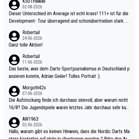
K501Hawaii
02-08-2026
Dieser Unterschied im Average ist echt krass! 111+ ist für die
Development- Tour überragend und schonübertrieben stark. U
nter 60 im Ave dagegen eigentlich schon zu schwach - gerade
Robertuil
mal 40+ erst recht. Da gewinnst keinen Blumentopf - ist ja noc
24-06-2026
h krasser wie ein Pokalspiel eines Kreisligisten vs einem Bund
Ganz tolle Aktion!
esligisten.
Robertuil
11-06-2026
Das beste, was dem Darts-Sportjournalismus in Deutschland p
assieren konnte, Adrian Geiler! Tolles Portrait :).
Morgoth42x
07-06-2026
Die Aufstockung finde ich durchaus sinnvoll, aber warum nicht
16/8? Die Jugendspiele waren letztes Jahr durchaus sehr kurz
weilig und besser anzuschauen, als manch Erwachsenenspiel.
AW1963
Allerdings ist Mitchell Lawrie als Nummer 1 der Welt eh qualifi
02-06-2026
ziert. Somit ändert die automatische Qualifikation des Weltmei
Hallo, warum gibt es keinen Hinweis, dass die Nordic Darts Ma
sters erstmal nichts. Ich denke sie wollen damit für nächstes J
sters kostenlos auf pluto.tv übertragen werden ? Bitte den Arti