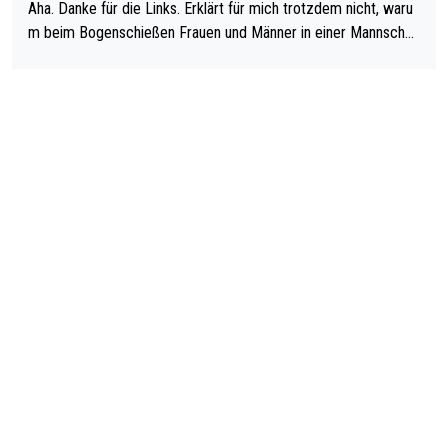
Aha. Danke für die Links. Erklärt für mich trotzdem nicht, waru
m beim Bogenschießen Frauen und Männer in einer Mannschaf
t spielen. Und beim Dressurreiten sind ebenfalls Frauen und Mä
nner in einer Mannschaft und das, obwohl hier auch eine Körpe
rlichkeit vorausgesetzt ist. Gilt sogar bei den olympischen Spie
len! Der Podcast "Tops Tops Tops" (Folgen 70 und 72) beschä
ftigt sich ausführlich, sachlich und absolut nachvollziehbar mit
dem Thema.