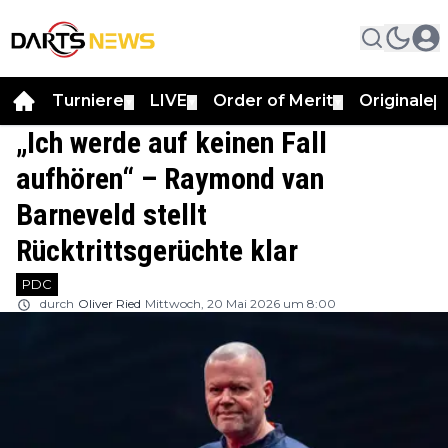
Turniere
LIVE
Order of Merit
Originale
▼
▼
▼
▼
„Ich werde auf keinen Fall
aufhören“ – Raymond van
Barneveld stellt
Rücktrittsgerüchte klar
PDC
durch
Oliver Ried
Mittwoch, 20 Mai 2026 um 8:00