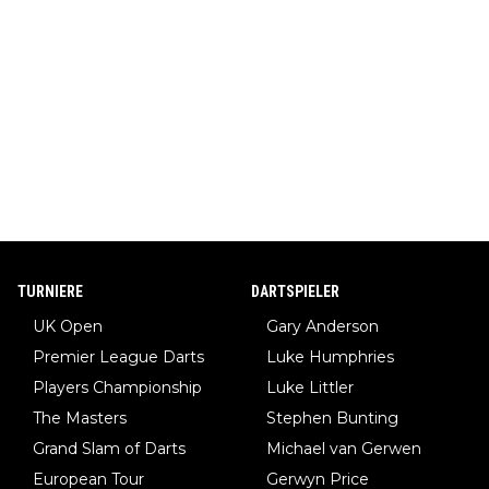
TURNIERE
DARTSPIELER
UK Open
Gary Anderson
Premier League Darts
Luke Humphries
Players Championship
Luke Littler
The Masters
Stephen Bunting
Grand Slam of Darts
Michael van Gerwen
European Tour
Gerwyn Price